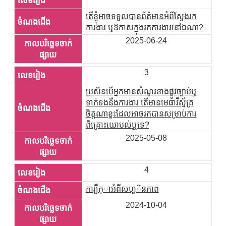
តើខ្ញុំអាចទទួលបានព័ត៌មានអំពីស្វែងរក
ការងារ ឬឱកាសក្នុងរកការងារនៅឯណា?
2025-06-24
3
ប្រសិនបើអ្នកមានសំណួរខាងផ្លូវច្បាប់ឬ
ទាក់ទងនឹងការងារ តើមានមេធាវីស្ម័គ្រ
ចិត្តណាខ្លះដែលអាចរកបានសម្រាប់ការ
ពិគ្រោះយោបល់ឬទេ?
2025-05-08
4
ការ្បឹក្ាអំពីសហ្គ្ិនភាព
2024-10-04