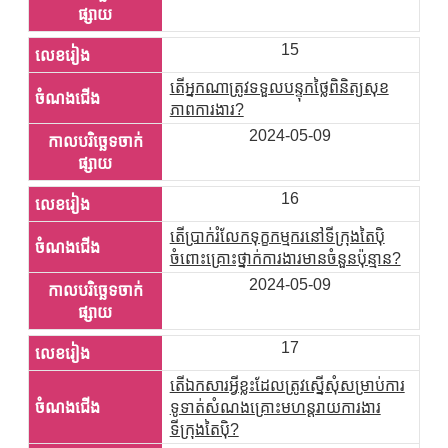
15
តើអ្នកណាត្រូវទទួលបន្ទុកថ្លៃពិនិត្យសុខ
ភាពការងារ?
2024-05-09
16
តើប្រាក់រំលែកទុក្ខកម្មករនៅទីក្រុងតៃប៉ិ
ចំពោះគ្រោះថ្នាក់ការងារមានចំនួនប៉ុន្មាន?
2024-05-09
17
តើឯកសារអ្វីខ្លះដែលត្រូវស្នើសុំសម្រាប់ការ
ទូទាត់សំណងគ្រោះមហន្តរាយការងារ
ទីក្រុងតៃប៉ិ?