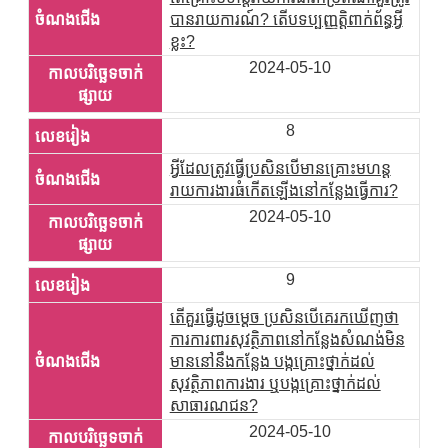
បានរាយការណ៍? តើបទប្បញ្ញត្តិពាក់ព័ន្ធអ្វី
ខ្លះ?
2024-05-10
8
អ្វីដែលត្រូវធ្វើប្រសិនបើមានគ្រោះមហន្ត
រាយការងារធំកើតឡើងនៅកន្លែងធ្វើការ?
2024-05-10
9
តើគួរធ្វើដូចម្តេច ប្រសិនបើគេរកឃើញថា
ការការពារសុវត្ថិភាពនៅកន្លែងសំណង់មិន
មាននៅនឹងកន្លែង បង្កគ្រោះថ្នាក់ដល់
សុវត្ថិភាពការងារ ឬបង្កគ្រោះថ្នាក់ដល់
សាធារណជន?
2024-05-10