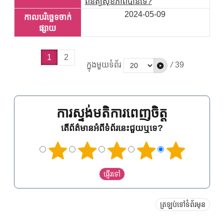
ពិនិត្យសុខភាពបានទេ?
2024-05-09
1
2
ក្នុងមួយទំព័រ
/
39
ការស្ទង់មតិការពេញចិត្ត
តើព័ត៌មានអំពីទំព័រនេះជួយឬទេ?
ត្រឡប់ទៅទំព័រមុន