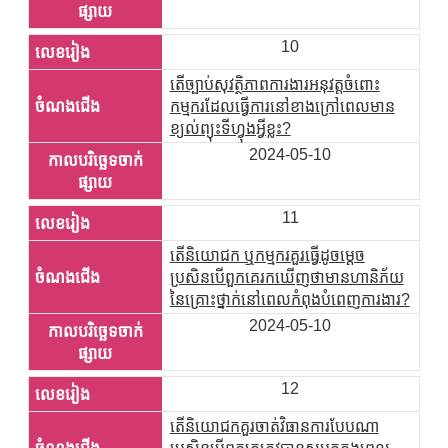
10
តើច្បាប់សុវត្ថិភាពការងារអនុវត្តចំពោះ
កម្មករដែលធ្វើការនៅខាងក្រៅពេលមាន
ខ្យល់ព្យុះទីហ្វុងអ្វីខ្លះ?
2024-05-10
11
តើនិយោជក ឬកម្មករគួរធ្វើដូចម្តេច
ប្រសិនបើពួកគេរកឃើញថាមានហានិភ័យ
នៃគ្រោះថ្នាក់នៅពេលកំពុងបំពេញការងារ?
2024-05-10
12
តើនិយោជកគួរចាត់វិធានការបែបណា