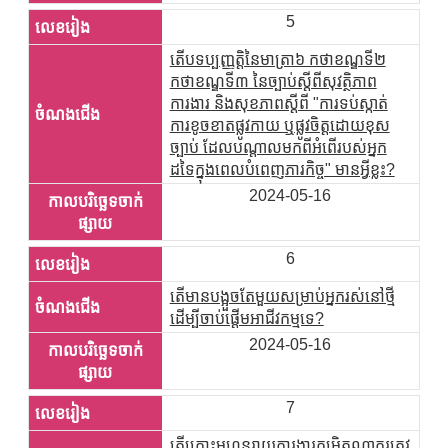
5
តើបទប្បញ្ញត្តិនៃមាត្រា៦ កថាខណ្ឌទី២
កថាខណ្ឌទី៣ នៃច្បាប់ស្តីពីសុវត្ថិភាព
ការងារ និងសុខភាពស្តីពី "ការទប់ស្កាត់
ការខូចខាតផ្លូវកាយ ឬផ្លូវចិត្តដោយខុស
ច្បាប់ ដែលបណ្តាលមកពីអំពើរបស់អ្នក
ដទៃក្នុងពេលបំពេញភារកិច្ច" មានអ្វីខ្លះ?
2024-05-16
6
តើមានបង្អួចតែមួយសម្រាប់អ្នករស់នៅថ្មី
ដើម្បីចាប់ផ្តើមអាជីវកម្មទេ?
2024-05-16
7
តើគ្រោះមហន្តរាយការងារកម្រិតណាគួរត្រូវ