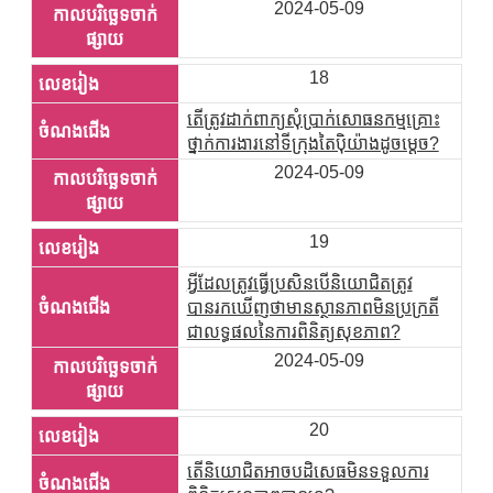
2024-05-09
18
តើត្រូវដាក់ពាក្យសុំប្រាក់សោធនកម្មគ្រោះ
ថ្នាក់ការងារនៅទីក្រុងតៃប៉ិយ៉ាងដូចម្តេច?
2024-05-09
19
អ្វីដែលត្រូវធ្វើប្រសិនបើនិយោជិតត្រូវ
បានរកឃើញថាមានស្ថានភាពមិនប្រក្រតី
ជាលទ្ធផលនៃការពិនិត្យសុខភាព?
2024-05-09
20
តើនិយោជិតអាចបដិសេធមិនទទួលការ