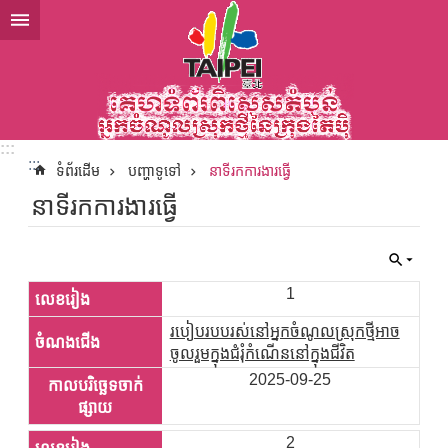
ទៅកាន់មាតិកាប្លុកមាតិកាសំខាន់
:::
:::
ទំព័រដើម
បញ្ហាទូទៅ
នាទីរកការងារធ្វើ
នាទីរកការងារធ្វើ
1
របៀបរបបរស់នៅអ្នកចំណូលស្រុកថ្មីអាច
ចូលរួមក្នុងជំរុំកំណើននៅក្នុងជីវិត
2025-09-25
2