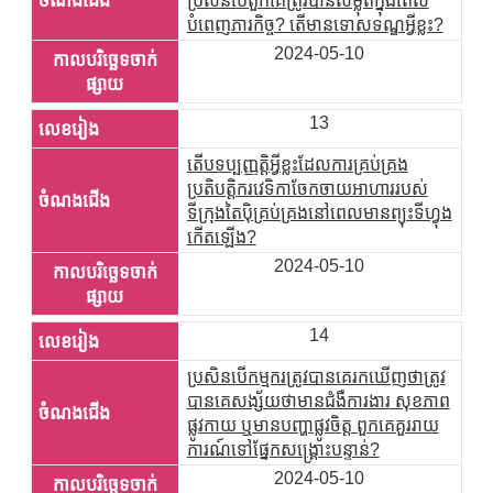
ប្រសិនបើពួកគេត្រូវបានសម្លុតក្នុងពេល
បំពេញភារកិច្ច? តើមានទោសទណ្ឌអ្វីខ្លះ?
2024-05-10
13
តើបទប្បញ្ញត្តិអ្វីខ្លះដែលការគ្រប់គ្រង
ប្រតិបត្តិករវេទិកាចែកចាយអាហាររបស់
ទីក្រុងតៃប៉ិគ្រប់គ្រងនៅពេលមានព្យុះទីហ្វុង
កើតឡើង?
2024-05-10
14
ប្រសិនបើកម្មករត្រូវបានគេរកឃើញថាត្រូវ
បានគេសង្ស័យថាមានជំងឺការងារ សុខភាព
ផ្លូវកាយ ឬមានបញ្ហាផ្លូវចិត្ត ពួកគេគួររាយ
ការណ៍ទៅផ្នែកសង្គ្រោះបន្ទាន់?
2024-05-10