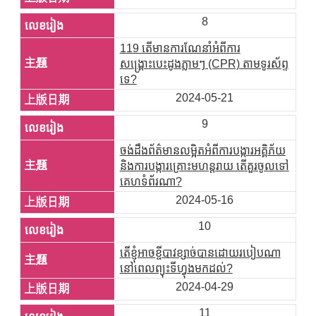
8
119 តើមានការណែនាំអំពីការ
សង្គ្រោះបេះដូងភ្លាមៗ (CPR) តាមទូរស័ព្ទ
ទេ?
2024-05-21
9
ចង់ដឹងព័ត៌មានលម្អិតអំពីការបង្ការអគ្គិភ័យ
និងការបង្ការគ្រោះមហន្តរាយ តើគួរចូលទៅ
គេហទំព័រណា?
2024-05-16
10
តើខ្ញុំអាចខ្ចីបាវខ្សាច់បានដោយរបៀបណា
នៅពេលព្យុះទីហ្វុងមកដល់?
2024-04-29
11