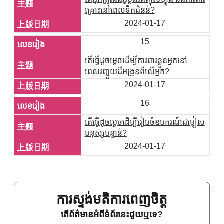
គ្រោះនៅពេលទឹកជំនន់?
2024-01-17
15
តើធ្វើដូចម្តេចដើម្បីការពារខ្លួនអ្នកនៅ
ពេលរញ្ជួយដីអង្រួនពីលើអ្នក?
2024-01-17
16
តើធ្វើដូចម្តេចដើម្បីរៀបចំឧបករណ៍ជម្លៀស
មនុស្សបន្ទាន់?
2024-01-17
ការស្ទង់មតិការពេញចិត្ត
តើព័ត៌មានអំពីទំព័រនេះជួយឬទេ?