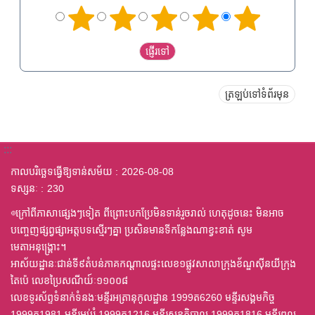
ត្រឡប់ទៅទំព័រមុន
:::
កាលបរិច្ឆេទធ្វើឱ្យទាន់សម័យ
2026-08-08
ទស្សនៈ
230
◎ក្រៅពីភាសាផ្សេងៗទៀត ពីព្រោះបកប្រែមិនទាន់រួចរាល់ ហេតុដូចនេះ មិនអាច
បញ្ចេញផ្សព្វផ្សាអត្តបទស្មើរៗគ្នា ប្រសិនមានទីកន្លែងណាខ្វះខាត់ សូម
មេតាអនុង្គ្រោះ។
អាស័យដ្ឋានៈជាន់ទី៩តំបន់ភាគកណ្តាលផ្ទះលេខ១ផ្លូវសាលាក្រុងខ័ណ្ឌស៊ីនយីក្រុង
តៃប៉េ លេខប្រៃសណីយ៍ៈ១១០០៨
លេខទូរស័ព្ទទំនាក់ទំនងៈមន្ទីរអត្រានុកូលដ្ឋាន 1999ត6260 មន្ទីរសង្គមកិច្ច
1999ត1981 មន្ទីរអប់រំ 1999ត1216 មន្ទីរសុខភិបាល 1999ត1816 មន្ទីរពល