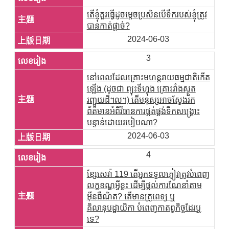
តើខ្ញុំគួរធ្វើដូចម្តេចប្រសិនបើទឹករបស់ខ្ញុំត្រូវ
បានកាត់ផ្តាច់?
2024-06-03
3
នៅពេលដែលគ្រោះមហន្តរាយធម្មជាតិកើត
ឡើង (ដូចជា ព្យុះទីហ្វុង គ្រោះរាំងស្ងួត
រញ្ជួយដី។ល។) តើមនុស្សអាចស្វែងរក
ព័ត៌មានអំពីវិធានការផ្គត់ផ្គង់ទឹកសង្គ្រោះ
បន្ទាន់ដោយរបៀបណា?
2024-06-03
4
ខ្សែសេវ៉ា 119 តើអ្នកទទួលភ្ញៀវត្រូវបំពេញ
លក្ខខណ្ឌអ្វីខ្លះ ដើម្បីផ្តល់ការណែនាំតាម
អ៊ីនធឺណិត? តើមានគ្រូពេទ្យ ឬ
គិលានុបដ្ឋាយិកា បំពេញកាតព្វកិច្ចដែរឬ
ទេ?