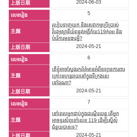
2024-06-03
5
របៀបទាញយក និងសេវាកម្មប្រើប្រាស់
វីដេអូស្ថានីយ៍ពន្លត់អគ្គីភ័យ119App និង
បំរើការមុខងារអ្វី?
2024-05-21
6
តើខ្ញុំអាចស្វែងរកព័ត៌មានអំពីឧទ្យានការពារ
គ្រោះមហន្តរាយនៅក្នុងទីក្រុងនេះ
នៅឯណា?
2024-05-21
7
នៅពេលអ្នកជាប់ក្នុងជណ្តើរយន្ត តើអ្នក
អាចទូរស័ព្ទទៅលេខ 119 ដើម្បីស្នើសុំ
ជំនួយបានទេ?
2024-05-21