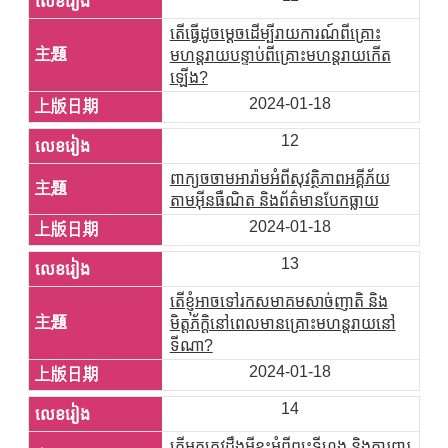
តើធ្វើដូចម្តេចដើម្បីរាយការណ៍ពីគ្រោះ
មហន្តរាយបន្ទាប់ពីគ្រោះមហន្តរាយកើត
ឡើង?
2024-01-18
12
ពាក្យចចាមអារ៉ាមអំពីសុវត្ថិភាពអគ្គីភ័យ
តាមអ៊ីនធឺណិត និងព័ត៌មានបែកធ្លាយ
2024-01-18
13
តើខ្ញុំអាចទៅរកសមាគមសាច់ញាតិ និង
មិត្តភ័ក្ដិនៅពេលមានគ្រោះមហន្តរាយនៅ
ទីណា?
2024-01-18
14
តើអ្នកត្រូវដឹងអ្វីខ្លះអំពីព្យុះទីហ្វុង និងការពារ