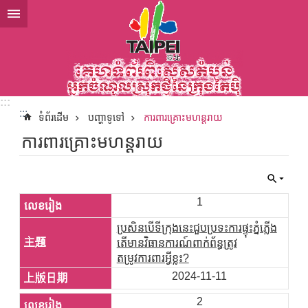
ទៅកាន់មាតិកាប្លុកមាតិកាសំខាន់
:::
:::
ទំព័រដើម
បញ្ហាទូទៅ
ការពារគ្រោះមហន្តរាយ
ការពារគ្រោះមហន្តរាយ
1
ប្រសិនបើទីក្រុងនេះជួបប្រទះការផ្ទុះភ្នំភ្លើង
តើមានវិធានការណ៍ពាក់ព័ន្ធត្រូវ
តម្រូវការពារអ្វីខ្លះ?
2024-11-11
2