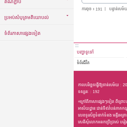
តំណភ្ជាប់
ការចុច：
បន្ទាន់សម
191
ប្រអប់សំបុត្រមតិយោបល់
ទំព័រភាសាផ្សេងទៀត
:::
បញ្ហាទូទៅ
ទំព័រជីវិត
កាលបរិច្ឆេទធ្វើឱ្យទាន់សម័យ
20
ទស្សនៈ
192
◎ក្រៅពីភាសាផ្សេងៗទៀត ពីព្រោះបក
អាស័យដ្ឋានៈជាន់ទី៩តំបន់ភាគកណ
លេខទូរស័ព្ទទំនាក់ទំនងៈមន្ទីរអ
សេនីសុំលោកអនកប្រើប្រាស់ បរ