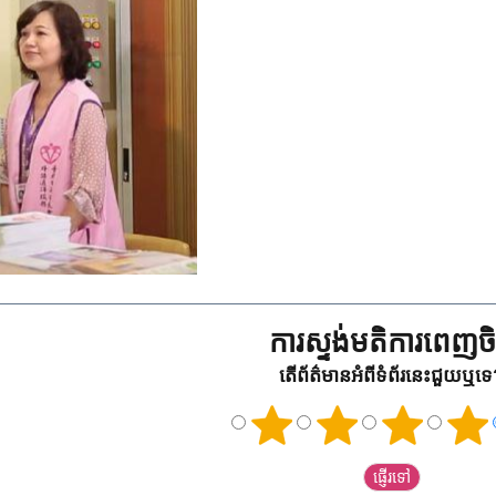
ការស្ទង់មតិការពេញចិត
តើព័ត៌មានអំពីទំព័រនេះជួយឬទ