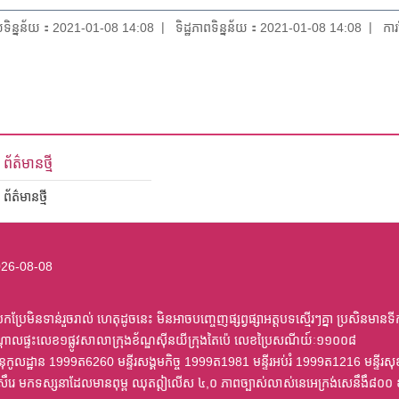
័យទិន្នន័យ：2021-01-08 14:08
ទិដ្ឋភាពទិន្នន័យ：2021-01-08 14:08
កា
ព័ត៌មានថ្មី
ព័ត៌មានថ្មី
26-08-08
ប្រែមិនទាន់រួចរាល់ ហេតុដូចនេះ មិនអាចបញ្ចេញផ្សព្វផ្សាអត្តបទស្មើរៗគ្នា ប្រសិនមានទី
្តាលផ្ទះលេខ១ផ្លូវសាលាក្រុងខ័ណ្ឌស៊ីនយីក្រុងតៃប៉េ លេខប្រៃសណីយ៍ៈ១១០០៨
ត្រានុកូលដ្ឋាន 1999ត6260 មន្ទីរសង្គមកិច្ច 1999ត1981 មន្ទីរអប់រំ 1999ត1216 មន
ៀសឹរេ មកទស្សនាដែលមានពុម្ព ឈុតឦលើស ៤,០ ភាពច្បាស់លាស់នេអេក្រង់សេនឹងឹ៨០០ 