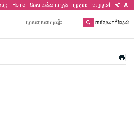
Home
ផៀវូ
វែបសាយត៍សាលាក្រុង
ពុម្ពកុមារ
បញ្ហាទូទៅ
ការស្វែងរកកំរិតខ្ពស់