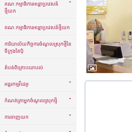
គណៈកម្មាធិការអន្តោប្រវេសន៍
ថ្មីយក
គណៈកម្មាធិការអន្តោប្រវេសន៍ថ្មីយក
ការិយាល័យកិច្ចការចំណូលស្រុកថ្មីនៃ
ទីក្រុងតៃប៉ិ
តំបន់ពិគ្រោះយោបល់
អន្តរកម្មវីដេអូ
កំណត់ត្រាអ្នកចំណូលស្រុកថ្មី
ការទាញយក