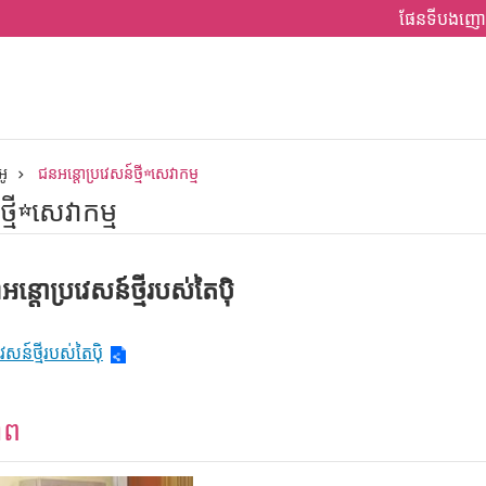
ផែនទីបងញោ
អូ
ជនអន្តោប្រវេសន៍ថ្មី☆សេវាកម្ម
្មី☆សេវាកម្ម
ន្តោប្រវេសន៍ថ្មីរបស់តៃប៉ិ
សន៍ថ្មីរបស់តៃប៉ិ
ាព