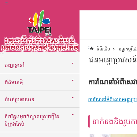
:::
ទៅកាន់មាតិកាប្លុកមាតិកាសំខាន់
:::
ទំព័រដើម
អន្តរកម្មវីដេ
:::
ជនអន្តោប្រវេសន៍ថ
បញ្ហាទូទៅ
ការណែនាំអំពីសេវាអ
ព័ត៌មានថ្មី
តំបន់ប្រធានបទ
ការណែនាំអំពីសេវាអន្តោប្រវេ
ទីកន្លែងអ្នកចំណូលស្រុកថ្មីនៃ
ទាក់ទងនិងរូបភ
ទីក្រុងតៃប៉ិ