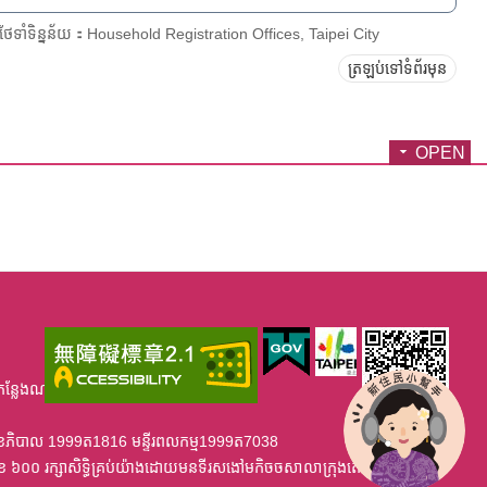
រថែទាំទិន្នន័យ：Household Registration Offices, Taipei City
ត្រឡប់ទៅទំព័រមុន
OPEN
កន្លែងណាខ្វះខាត់ សូមមេតាអនុង្គ្រោះ។
្ទីរសុខភិបាល 1999ត1816 មន្ទីរពលកម្ម1999ត7038
ខ ៦០០ រក្សាសិទ្ធិគ្រប់យ៉ាងដោយមនទីរសងៅមកិចចសាលាក្រុងតេប៉េ ឆនាំ២០១២