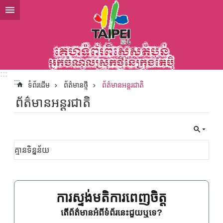
ទៅកាន់មាតិកាប្លុកមាតិកាសំខាន់
:::
:::
ទំព័រដើម
ព័ត៌មានថ្មី
ព័ត៌មានអន្ដរជាតិ
ព័ត៌មានអន្ដរជាតិ
គ្មានទិន្នន័យ
ការស្ទង់មតិការពេញចិត្ត
តើព័ត៌មានអំពីទំព័រនេះជួយឬទេ?