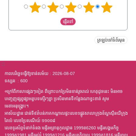
ត្រឡប់ទៅទំព័រមុន
:::
កាលបរិច្ឆេទធ្វើឱ្យទាន់សម័យ
2026-08-07
ទស្សនៈ
600
◎ក្រៅពីភាសាផ្សេងៗទៀត ពីព្រោះបកប្រែមិនទាន់រួចរាល់ ហេតុដូចនេះ មិនអាច
បញ្ចេញផ្សព្វផ្សាអត្តបទស្មើរៗគ្នា ប្រសិនមានទីកន្លែងណាខ្វះខាត់ សូម
មេតាអនុង្គ្រោះ។
អាស័យដ្ឋានៈជាន់ទី៩តំបន់ភាគកណ្តាលផ្ទះលេខ១ផ្លូវសាលាក្រុងខ័ណ្ឌស៊ីនយីក្រុង
តៃប៉េ លេខប្រៃសណីយ៍ៈ១១០០៨
លេខទូរស័ព្ទទំនាក់ទំនងៈមន្ទីរអត្រានុកូលដ្ឋាន 1999ត6260 មន្ទីរសង្គមកិច្ច
1999ត1981 មន្ទីរអប់រំ 1999ត1216 មន្ទីរសុខភិបាល 1999ត1816 មន្ទីរពល