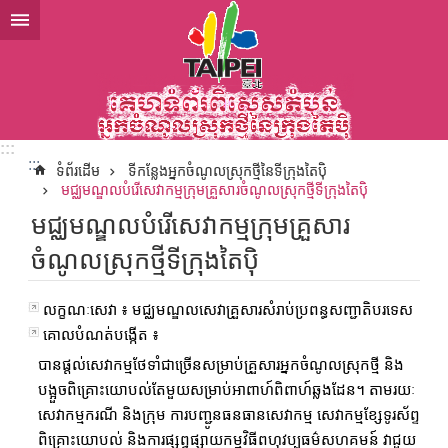
ទៅកាន់មាតិកាប្លុកមាតិកាសំខាន់
:::
:::
ទំព័រដើម
ទីកន្លែងអ្នកចំណូលស្រុកថ្មីនៃទីក្រុងតៃប៉ិ
មជ្ឈមណ្ឌលបំរើសេវាកម្មក្រុមគ្រួសារចំណូលស្រុកថ្មីទីក្រុងតៃប៉ិ
មជ្ឈមណ្ឌលបំរើសេវាកម្មក្រុមគ្រួសារ
ចំណូលស្រុកថ្មីទីក្រុងតៃប៉ិ
លក្ខណៈសេវា ៖ មជ្ឈមណ្ឌលសេវាគ្រួសារសំរាប់ប្រពន្ធសញ្ជាតិបរទេស
គោលបំណត់បង្កើត ៖
បានផ្តល់សេវាកម្មថែទាំជាច្រើនសម្រាប់គ្រួសារអ្នកចំណូលស្រុកថ្មី និង
បង្អួចពិគ្រោះយោបល់តែមួយសម្រាប់អាពាហ៍ពិពាហ៍ឆ្លងដែន។ តាមរយៈ
សេវាកម្មករណី និងក្រុម ការបញ្ជូនធនធានសេវាកម្ម សេវាកម្មខ្សែទូរស័ព្ទ
ពិគ្រោះយោបល់ និងការផ្សព្វផ្សាយកម្មវិធីពហុវប្បធម៌សហគមន៍ វាជួយ