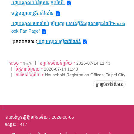
មជ្ឈមណ្ឌលអប់រំគ្រួសារក្រុងតៃបី
មជ្ឈមណ្ឌលស្ត្រីជាតិតៃវ៉ាន
មជ្ឈមណ្ឌលសេវាសំរាប់ស្ត្រីអន្តោប្រវេសន៍ថ្មីនិងគ្រួសារក្រុងតៃបី“Faceb
ook Fan Page”
ប្រភពឯកសារ ៖
មជ្ឈមណ្ឌលស្ត្រីជាតិតៃវ៉ាន់
ការចុច：
បន្ទាន់សម័យទិន្នន័យ：
2026-07-14 11:43
1576
ទិដ្ឋភាពទិន្នន័យ：
2026-07-14 11:43
ការថែទាំទិន្នន័យ：
Household Registration Offices, Taipei City
ត្រឡប់ទៅទំព័រមុន
:::
កាលបរិច្ឆេទធ្វើឱ្យទាន់សម័យ
2026-08-06
ទស្សនៈ
417