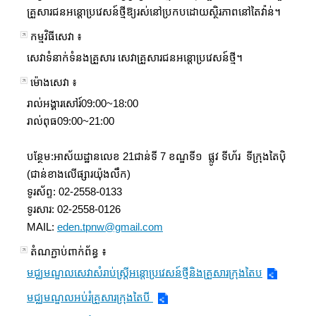
គ្រួសារជនអន្តោប្រវេសន៍ថ្មីឱ្យរស់នៅប្រកបដោយស្ថិរភាពនៅតៃវ៉ាន់។
កម្មវិធីសេវា ៖
សេវាទំនាក់ទំនងគ្រួសារ សេវាគ្រួសារជនអន្តោប្រវេសន៍ថ្មី។
ម៉ោងសេវា ៖
រាល់អង្គារសៅរ៍09:00~18:00
រាល់ពុធ09:00~21:00
បន្ថែម:អាស័យដ្ឋានលេខ 21ជាន់ទី 7 ខណ្ឌទី១ ផ្លូវ ទីហ័រ ទីក្រុងតៃប៉ិ
(ជាន់ខាងលើផ្សារយ៉ុងលឹក)
ទូរស័ព្ទ: 02-2558-0133
ទូរសារ: 02-2558-0126
MAIL:
eden.tpnw@gmail.com
តំណភ្ជាប់ពាក់ព័ន្ធ ៖
មជ្ឈមណ្ឌលសេវាសំរាប់ស្ត្រីអន្តោប្រវេសន៍ថ្មីនិងគ្រួសារក្រុងតៃប
មជ្ឈមណ្ឌលអប់រំគ្រួសារក្រុងតៃបី