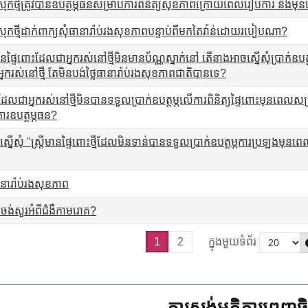
រុកថ្មីត្រូវបានឧបត្ថម្ភធនសម្រាប់ការពិនិត្យសុខភាពក្រោយពេលរៀបការ និងម
រុកថ្មីដាក់ពាក្យសុំធានារ៉ាប់រងសុខភាពបន្ទាប់ពីមកតៃវ៉ាន់ដោយរបៀបណា?
ានផ្ទៃពោះដែលជាអ្នករស់នៅថ្មីមិនមានប័ណ្ណស្នាក់នៅ តើនាងអាចស្នើសុំប្រាក់ឧបត្ថម
្នករស់នៅថ្មី តែមិនបង់ថ្លៃធានារ៉ាប់រងសុខភាពជាតិបានទេ?
ពោះដែលជាអ្នករស់នៅថ្មីមិនបានទទួលប្រាក់ឧបត្ថម្ភលើការពិនិត្យផ្ទៃពោះមុនពេ
ៃការឧបត្ថម្ភធន?
្យស្នើសុំ "ស្ត្រីមានផ្ទៃពោះថ្មីដែលមិនទាន់បានទទួលប្រាក់ឧបត្ថម្ភការប្រឡងម
នារ៉ាប់រងសុខភាព
្លះចង់សួរអំពីជំងឺកាមរោគ?
1
2
ក្នុងមួយទំព័រ