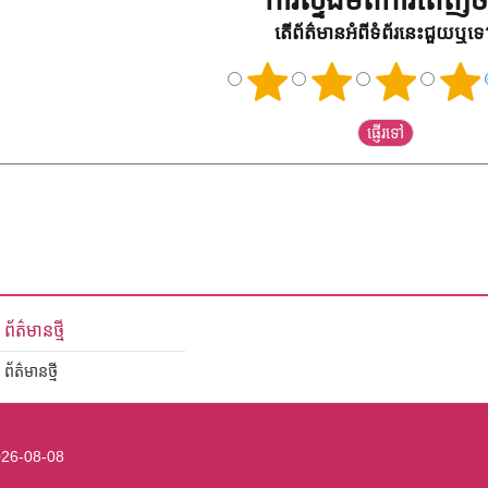
ការស្ទង់មតិការពេញចិត
តើព័ត៌មានអំពីទំព័រនេះជួយឬទ
ព័ត៌មានថ្មី
ព័ត៌មានថ្មី
26-08-08