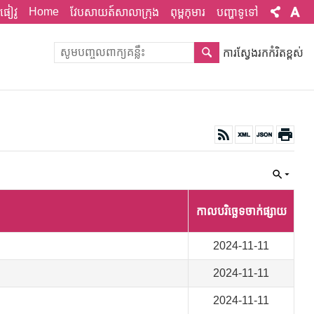
Home
ផៀវូ
វែបសាយត៍សាលាក្រុង
ពុម្ពកុមារ
បញ្ហាទូទៅ
ការស្វែងរកកំរិតខ្ពស់
កាលបរិច្ឆេទចាក់ផ្សាយ
2024-11-11
2024-11-11
2024-11-11