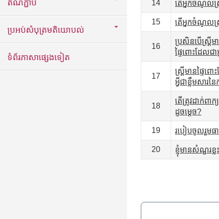
តំណភ្ជាប់
14
តើអ្នកចំណូលស្
15
តើអ្នកចំណូលស្
ប្រអប់សំបុត្រមតិយោបល់
ប្រសិនបើស្ត្រីម
16
ផ្ទៃពោះដែលជាអ
ទំព័រភាសាផ្សេងទៀត
ស្ត្រីមានផ្ទៃ
17
អ្វីជាខ្លឹមសារន
តើត្រូវដាក់ពាក
18
ដូចម្តេច?
19
របៀបចូលរួមធា
20
ខ្ញុំមានសំណួរខ