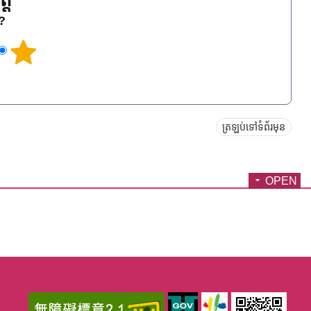
្ត
េ?
ត្រឡប់ទៅទំព័រមុន
OPEN