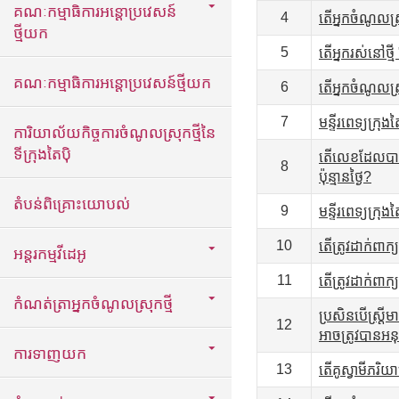
គណៈកម្មាធិការអន្តោប្រវេសន៍
4
តើអ្នកចំណូលស
ថ្មីយក
5
តើអ្នករស់នៅថ្
គណៈកម្មាធិការអន្តោប្រវេសន៍ថ្មីយក
6
តើអ្នកចំណូលស្រ
7
មន្ទីរពេទ្យក្រុ
ការិយាល័យកិច្ចការចំណូលស្រុកថ្មីនៃ
ទីក្រុងតៃប៉ិ
តើលេខដែលបានច
8
ប៉ុន្មានថ្ងៃ?
តំបន់ពិគ្រោះយោបល់
9
មន្ទីរពេទ្យក្រុ
10
តើត្រូវដាក់ពាក្
អន្តរកម្មវីដេអូ
11
តើត្រូវដាក់ពាក
កំណត់ត្រាអ្នកចំណូលស្រុកថ្មី
ប្រសិនបើស្ត្រី
12
អាចត្រូវបានអន
ការទាញយក
13
តើគូស្វាមីភរិ