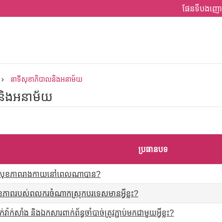
ផែនទីបងញោ
នាទីសុខាភិបាលនិងអនាម័យ
និងអនាម័យ
ប្រធានបទ
និត្យសុខភាពរាងកាយនៅពេលណាបាន?
សុខភាពរបស់ពលករចំណាកស្រុកបរទេសមានអ្វីខ្លះ?
វ៉ាក់សាំង និងឯកសារពាក់ព័ន្ធចាំបាច់ត្រូវភ្ជាប់មកជាមួយអ្វីខ្លះ?