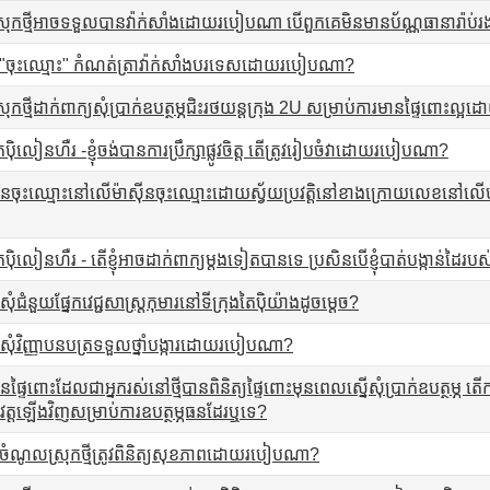
្រុកថ្មីអាចទទួលបានវ៉ាក់សាំងដោយរបៀបណា បើពួកគេមិនមានប័ណ្ណធានារ៉ាប់
មី "ចុះឈ្មោះ" កំណត់ត្រាវ៉ាក់សាំងបរទេសដោយរបៀបណា?
ុកថ្មីដាក់ពាក្យសុំប្រាក់ឧបត្ថម្ភជិះរថយន្តក្រុង 2U សម្រាប់ការមានផ្ទៃពោះ
ងតៃប៉ិលៀនហឺរ -ខ្ញុំចង់បានការប្រឹក្សាផ្លូវចិត្ត តើត្រូវរៀបចំវាដោយរបៀបណា?
ុះឈ្មោះនៅលើម៉ាស៊ីនចុះឈ្មោះដោយស្វ័យប្រវត្តិនៅខាងក្រោយលេខនៅលើបញ្ជរ 
ងតៃប៉ិលៀនហឺរ - តើខ្ញុំអាចដាក់ពាក្យម្តងទៀតបានទេ ប្រសិនបើខ្ញុំបាត់បង្កាន់ដៃរបស់ខ
យសុំជំនួយផ្នែកវេជ្ជសាស្ត្រកុមារនៅទីក្រុងតៃប៉ិយ៉ាងដូចម្តេច?
្យសុំវិញ្ញាបនបត្រទទួលថ្នាំបង្ការដោយរបៀបណា?
មានផ្ទៃពោះដែលជាអ្នករស់នៅថ្មីបានពិនិត្យផ្ទៃពោះមុនពេលស្នើសុំប្រាក់ឧបត្ថ
ុវត្តឡើងវិញសម្រាប់ការឧបត្ថម្ភធនដែរឬទេ?
យាចំណូលស្រុកថ្មីត្រូវពិនិត្យសុខភាពដោយរបៀបណា?