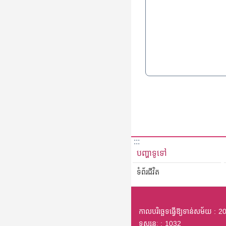
:::
បញ្ហាទូទៅ
ទំព័រជីវិត
កាលបរិច្ឆេទធ្វើឱ្យទាន់សម័យ
20
ទស្សនៈ
1032