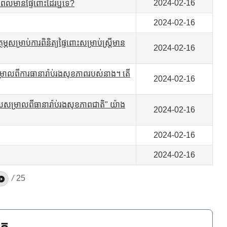
2024-02-16
ុនពេលមានផ្ទៃពោះដែរឬទេ?
2024-02-16
្ភសម្រាប់ការពិនិត្យផ្ទៃពោះសម្រាប់ស្ត្រីមាន
2024-02-16
លសម្រាលពីការធានារ៉ាប់រងសុខភាពរបស់នាង។ តើ
2024-02-16
ុនពេលសម្រាលពីធានារ៉ាប់រងសុខភាពជាតិ" យ៉ាង
2024-02-16
2024-02-16
2024-02-16
/
25