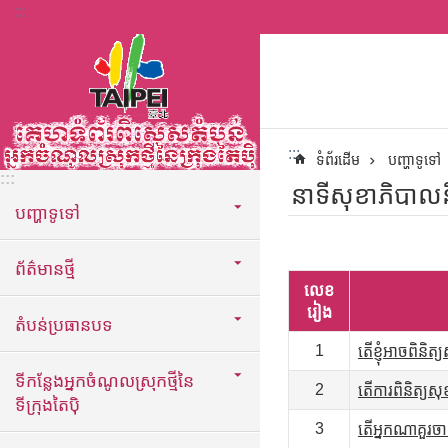
:::
ទៅកាន់មាតិកាប្លុកមាតិកាសំខាន់
:::
ទំព័រដើម
បញ្ហាទូទៅ
:::
នាទីសុខាភិបាល
បញ្ហាទូទៅ
ព័ត៌មានថ្មី
លេខ
រៀង
តំបន់ប្រធានបទ
1
តើខ្ញុំអាចពិ
ទីកន្លែងអ្នកចំណូលស្រុកថ្មីនៃ
2
តើការពិនិត្យ
ទីក្រុងតៃប៉ិ
3
តើអ្នកណាគួរចាក់