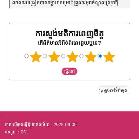
ឯកសារបង្រៀនភាសាម្តាយសម្រាប់គ្រួសារអ្នកចំណូលស្រុកថ្មី
ការស្ទង់មតិការពេញចិត្ត
តើព័ត៌មានអំពីទំព័រនេះជួយឬទេ?
ត្រឡប់ទៅទំព័រមុន
:::
កាលបរិច្ឆេទធ្វើឱ្យទាន់សម័យ
2026-08-08
ទស្សនៈ
661