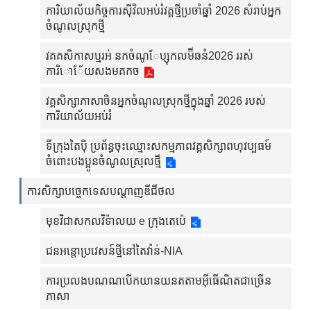
ការិយាល័យកិច្ចការស៊ីវិលអប់រំវគ្គថ្មីប្រចាំឆ្នាំ 2026 សំរាប់អ្នក
ចំណូលស្រុកថ្មី
វគគសិកាសប្មរអ់ នកចំណូែប្សុកលម៊ីឆនំ2026 ររស់
ការិោែ័យសងមគកច
វគ្គសិក្សាភាសាចិនអ្នកចំណូលស្រុកថ្មីក្នុងឆ្នាំ 2026 របស់
ការិយាល័យអប់រំ
ទីក្រុងតៃប៉ិ ប្រព័ន្ធចុះឈ្មោះសកម្មភាពវគ្គសិក្សាពហុវប្បធម៍
ចំពោះបងប្អូនចំណូលស្រុលថ្មី
ការសិក្សាបច្ចេកទេសបណ្តាញឌីជីថល
មុខវិជាសកលវិទ៉ាលយ e ក្រុងតេប៉េ
ជនអន្តោប្រវេសន៍ថ្មីនៅតៃវ៉ាន់-NIA
ការប្រលងបណណបើកយានយនតតាមអ៊ីធើណិតជាច្រើន
ភាសា