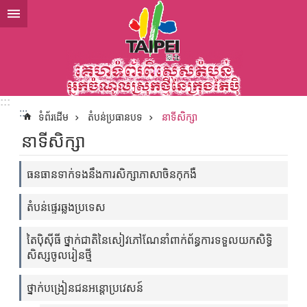
ទៅកាន់មាតិកាប្លុកមាតិកាសំខាន់
:::
:::
ទំព័រដើម
តំបន់ប្រធានបទ
នាទីសិក្សា
នាទីសិក្សា
ធនធានទាក់ទងនឹងការសិក្សាភាសាចិនកុកងឺ
តំបន់ផ្ទេរឆ្លងប្រទេស
តៃប៉ិស៊ីធី ថ្នាក់ជាតិនៃសៀវភៅណែនាំពាក់ព័ន្ធការទទួលយកសិទ្ធិ
សិស្សចូលរៀនថ្មី
ថ្នាក់បង្រៀនជនអន្តោប្រវេសន៍