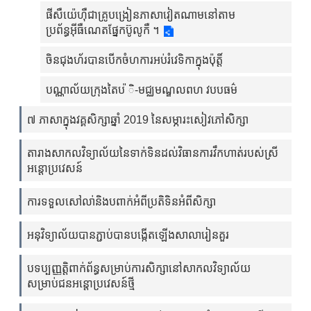
ផីសឺយ៉េហ៊ឺជាគ្រូបង្រៀនភាសាវៀតណាមនៅតាម
ប្រព័ន្ធអ៊ីធឺណេតផ្នែកប៊ូលូកឺ ។
ចិនជុងហ័របានបើកចំហការអប់រំវេទិកាក្នុងប៉ុត្តិ៍
បណ្ណាល័យក្រុងតៃប ៉ិ-មជ្ឈមណ្ឌលពហ វបបធម៌
៧ ភាសាក្នុងវគ្គសិក្សាឆ្នាំ 2019 នៃសម្ភារះសៀវភៅសិក្សា
តារាងសាកលវិទ្យាល័យនៃទាក់ទិនដល់វិធានការវឹកហាត់របស់ស្រី
អន្តោប្រវេសន៍
ការទទួលសៅលា់និងបពាក់អំពីប្រតិទិនអំពីសិក្សា
អនុវិទ្យាល័យបានភ្ជាប់បានបង្កើតឡើងសាលារៀនគួរ
បទប្បញ្ញត្តិពាក់ព័ន្ធសម្រាប់ការសិក្សានៅសាកលវិទ្យាល័យ
សម្រាប់ជនអន្តោប្រវេសន៍ថ្មី