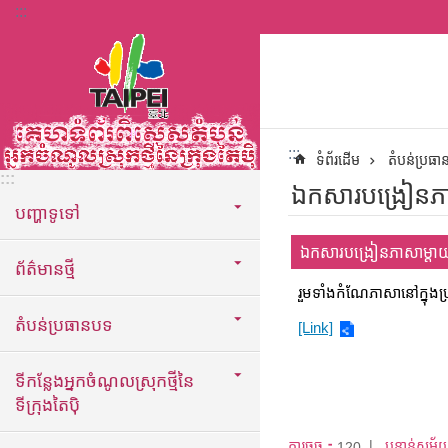
:::
ទៅកាន់មាតិកាប្លុកមាតិកាសំខាន់
:::
ទំព័រដើម
តំបន់ប្រធ
:::
ឯកសារបង្រៀនភាសា
បញ្ហាទូទៅ
ឯកសារបង្រៀនភាសាម្តាយសម
ព័ត៌មានថ្មី
រួមទាំងកំណែភាសានៅក្នុងប្រ
តំបន់ប្រធានបទ
[Link]
ទីកន្លែងអ្នកចំណូលស្រុកថ្មីនៃ
ទីក្រុងតៃប៉ិ
ការចុច：
បន្ទាន់សម័
120