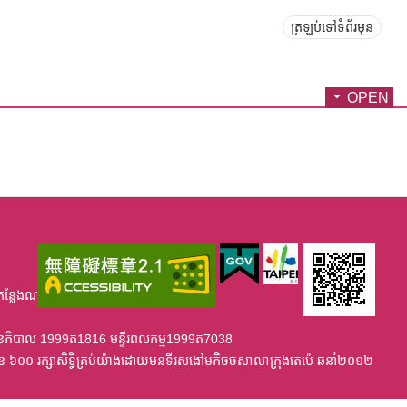
ត្រឡប់ទៅទំព័រមុន
OPEN
កន្លែងណាខ្វះខាត់ សូមមេតាអនុង្គ្រោះ។
្ទីរសុខភិបាល 1999ត1816 មន្ទីរពលកម្ម1999ត7038
ខ ៦០០ រក្សាសិទ្ធិគ្រប់យ៉ាងដោយមនទីរសងៅមកិចចសាលាក្រុងតេប៉េ ឆនាំ២០១២