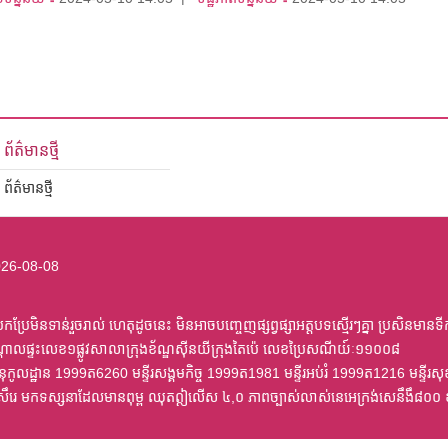
ព័ត៌មានថ្មី
ព័ត៌មានថ្មី
26-08-08
ប្រែមិនទាន់រួចរាល់ ហេតុដូចនេះ មិនអាចបញ្ចេញផ្សព្វផ្សាអត្តបទស្មើរៗគ្នា ប្រសិនមានទី
្តាលផ្ទះលេខ១ផ្លូវសាលាក្រុងខ័ណ្ឌស៊ីនយីក្រុងតៃប៉េ លេខប្រៃសណីយ៍ៈ១១០០៨
ត្រានុកូលដ្ឋាន 1999ត6260 មន្ទីរសង្គមកិច្ច 1999ត1981 មន្ទីរអប់រំ 1999ត1216 មន
ៀសឹរេ មកទស្សនាដែលមានពុម្ព ឈុតឦលើស ៤,០ ភាពច្បាស់លាស់នេអេក្រង់សេនឹងឹ៨០០ 