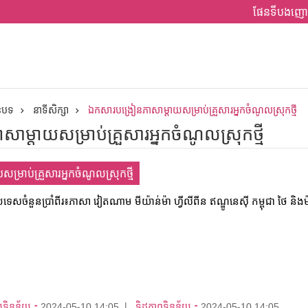
ផែនទីបងញោ
ានបទ
នាទីសិក្សា
ឯកសារបង្រៀនភាសាម្តាយសម្រាប់គ្រួសារអ្នកចំណូលស្រុកថ្មី
ម្តាយសម្រាប់គ្រួសារអ្នកចំណូលស្រុកថ្មី
្រាប់គ្រួសារអ្នកចំណូលស្រុកថ្មី
ទេសចំនួនប្រាំពីរ៖ភាសា វៀតណាម មីយ៉ាន់ម៉ា ហ្វីលីពីន ឥណ្ឌូនេស៊ី កម្ពុជា ថៃ និង
យទិន្នន័យ：
2024-05-10 14:05
ទិដ្ឋភាពទិន្នន័យ：
2024-05-10 14:05