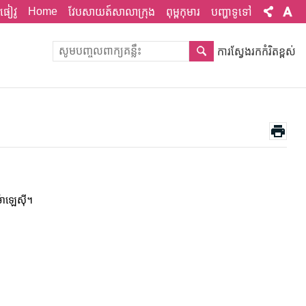
Home
ផៀវូ
វែបសាយត៍សាលាក្រុង
ពុម្ពកុមារ
បញ្ហាទូទៅ
ការស្វែងរកកំរិតខ្ពស់
ម៉ាឡេស៊ី។