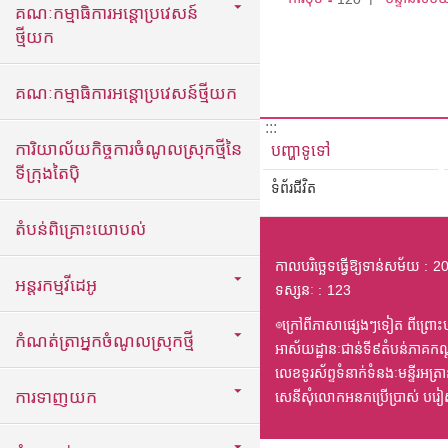
គណៈកម្មាធិការអន្តោប្រវេសន៍
ថ្មីយក
គណៈកម្មាធិការអន្តោប្រវេសន៍ថ្មីយក
:::
ការិយាល័យកិច្ចការចំណូលស្រុកថ្មីនៃ
បញ្ហាទូទៅ
ទីក្រុងតៃប៉ិ
ទំព័រជីវិត
តំបន់ពិគ្រោះយោបល់
កាលបរិច្ឆេទធ្វើឱ្យទាន់សម័យ
20
អន្តរកម្មវីដេអូ
ទស្សនៈ
123
◎ក្រៅពីភាសាផ្សេងៗទៀត ពីព្រោះបក
កំណត់ត្រាអ្នកចំណូលស្រុកថ្មី
អាស័យដ្ឋានៈជាន់ទី៩តំបន់ភាគកណ
លេខទូរស័ព្ទទំនាក់ទំនងៈមន្ទីរអ
ការទាញយក
សេនីសុំលោកអនកប្រើប្រាស់ បរ