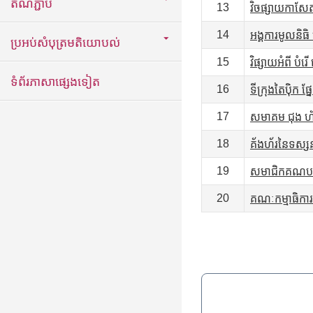
តំណភ្ជាប់
13
វិចផ្សាយកាស
14
អង្គការមូលនិធិ 
ប្រអប់សំបុត្រមតិយោបល់
15
វិផ្សាយអំពី បំ
ទំព័រភាសាផ្សេងទៀត
16
ទីក្រុងតៃប៉ិក 
17
សមាគម ជុង ហ័វ
18
គ័ងហ័រនៃទស្សនា
19
សមាជិកគណបក្ស
20
គណៈកម្មាធិកា