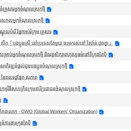
គ្រួសារអ្នកចំណូលស្រុកថ្មី
នសកលអ្នកចំណូលស្រុកថ្មី
ឌូលបំរើ ផ្នែកអប់រំក្រុម គ្រួសារ
ិ៍ កុង សឹក「បងប្អូនស្រី នៅប្រទេសតែមួយ ចុះមករស់នៅ តៃវ៉ាន់ ដូចគ្នា」
ះសម្រាប់អ្នកចំណូលស្រុកថ្មី និងវគ្គសិក្សាពហុវប្បធម៌នៅទីក្រុងតៃប៉ិ
នអភិវឌ្ឍន៍ផ្តល់ជូមបងប្អូនចំណូលស្រុកថ្មី
នៃពលរដ្ឋផ្នែក សុភាព
ម្មវិធីសហគ្រិនក្រុមនារីប្រជាជនចំណូលស្រុកថ្មី
់
មពិភពលោក - GWO (Global Workers' Organization)
្ឍន៍ការងារក្រុងតៃប៉ិ