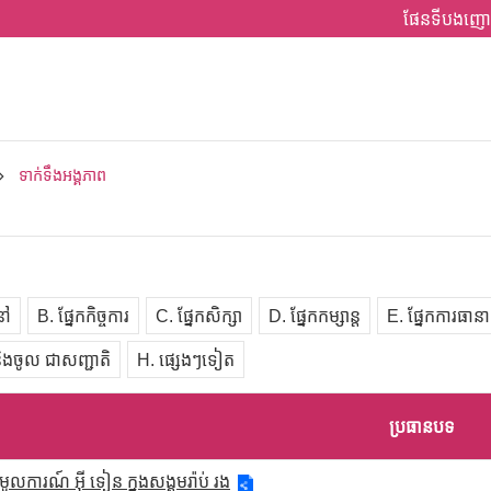
ផែនទីបងញោ
ទាក់ទឹងអង្គភាព
នៅ
B. ផ្នែកកិច្ចការ
C. ផ្នែកសិក្សា
D. ផ្នែកកម្សាន្ត
E. ផ្នែកការធានា
ននិងចូល ជាសញ្ជាតិ
H. ផ្សេងៗទៀត
ប្រធានបទ
មូលការណ៍ អ៊ី ទៀន ក្នុងសង្គមរ៉ាប់ រង