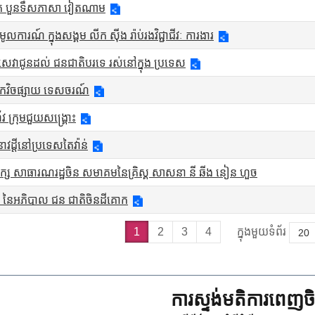
ែត បួនទឹសភាសា វៀតណាម
មូលការណ៍ ក្នុងសង្គម លីក ស៊ីង រ៉ាប់រងវិជ្ជាជីវៈ ការងារ
រើ សេវាជូនដល់ ជនជាតិបរទេ រស់នៅក្នុង ប្រទេស
ផ្នែកវិចផ្សាយ ទេសចរណ៍
 ក្រុមជួយសង្គ្រោះ
វដ្តីនៅប្រទេសតៃវ៉ាន់
 សាធារណរដ្ឋចិន សមាគមនៃគ្រិស្គ សាសនា នី ឆីង នៀន ហួច
រ នៃអភិបាល ជន ជាតិចិនដីគោក
1
2
3
4
ក្នុងមួយទំព័រ
ការស្ទង់មតិការពេញចិត