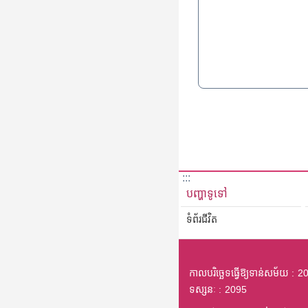
:::
បញ្ហាទូទៅ
ទំព័រជីវិត
កាលបរិច្ឆេទធ្វើឱ្យទាន់សម័យ
20
ទស្សនៈ
2095