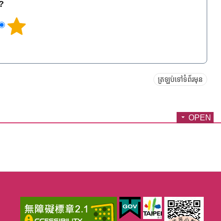
េ?
ត្រឡប់ទៅទំព័រមុន
OPEN