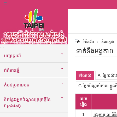
:::
ទៅកាន់មាតិកាប្លុកមាតិកាសំខាន់
:::
ទំព័រដើម
តំណភ្ជាប់
:::
ទាក់ទឹងអង្គភាព
បញ្ហាទូទៅ
ព័ត៌មានថ្មី
ទាំងអស់
A. ផ្នែករស់
តំបន់ប្រធានបទ
G ផ្នែកប័ណ្ណសំគាល់ ខ្លួ
លេខ
ទីកន្លែងអ្នកចំណូលស្រុកថ្មីនៃ
រៀង
ទីក្រុងតៃប៉ិ
1
អង្គការមូល និធិ