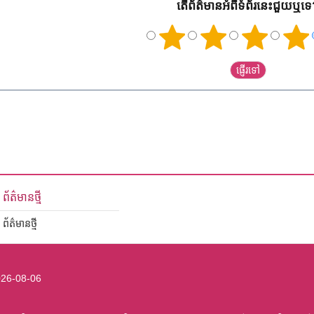
តើព័ត៌មានអំពីទំព័រនេះជួយឬទ
ព័ត៌មានថ្មី
ព័ត៌មានថ្មី
26-08-06