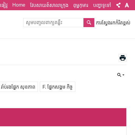
Home
ផៀវូ
វែបសាយត៍សាលាក្រុង
ពុម្ពកុមារ
បញ្ហាទូទៅ
ការស្វែងរកកំរិតខ្ពស់
 រ៉ាប់រងផ្នែក សុខភាព
F. ផ្នែកសង្គម កិច្ច