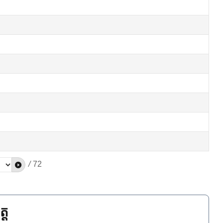
/
72
្ត