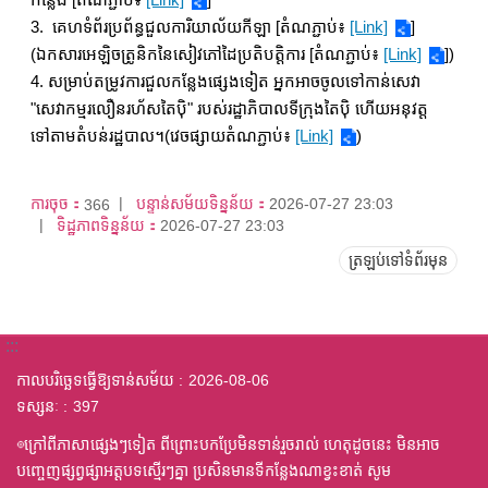
3. គេហទំព័រប្រព័ន្ធជួលការិយាល័យកីឡា [តំណភ្ជាប់៖
[Link]
]
(ឯកសារអេឡិចត្រូនិកនៃសៀវភៅដៃប្រតិបត្តិការ [តំណភ្ជាប់៖
[Link]
])
4. សម្រាប់តម្រូវការជួលកន្លែងផ្សេងទៀត អ្នកអាចចូលទៅកាន់សេវា
"សេវាកម្មរលឿនរហ័សតៃប៉ិ" របស់រដ្ឋាភិបាលទីក្រុងតៃប៉ិ ហើយអនុវត្ត
ទៅតាមតំបន់រដ្ឋបាល។(វេចផ្សាយតំណភ្ជាប់៖
[Link]
)
ការចុច：
បន្ទាន់សម័យទិន្នន័យ：
2026-07-27 23:03
366
ទិដ្ឋភាពទិន្នន័យ：
2026-07-27 23:03
ត្រឡប់ទៅទំព័រមុន
:::
កាលបរិច្ឆេទធ្វើឱ្យទាន់សម័យ
2026-08-06
ទស្សនៈ
397
◎ក្រៅពីភាសាផ្សេងៗទៀត ពីព្រោះបកប្រែមិនទាន់រួចរាល់ ហេតុដូចនេះ មិនអាច
បញ្ចេញផ្សព្វផ្សាអត្តបទស្មើរៗគ្នា ប្រសិនមានទីកន្លែងណាខ្វះខាត់ សូម