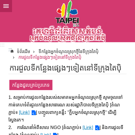
ទៅកាន់មាតិកាប្លុកមាតិកាសំខាន់
:::
:::
ទំព័រដើម
ទីកន្លែងអ្នកចំណូលស្រុកថ្មីនៃទីក្រុងតៃប៉ិ
ការជួលទីកន្លែងផ្សេងៗទៀតនៅទីក្រុងតៃប៉ិ
ការជួលទីកន្លែងផ្សេងៗទៀតនៅទីក្រុងតៃប៉ិ
កន្លែងជួលគ្រប់ប្រភេទ
1.
សម្រាប់ការជួលកន្លែងរបស់សមាគមអ្នកចំណូលស្រុកថ្មី សូមចូលទៅ
កាន់គេហទំព័រជួលកន្លែងសាធារណៈរបស់រដ្ឋាភិបាលទីក្រុងតៃប៉ិ [តំណ
ភ្ជាប់៖
[Link]
] បញ្ចូលពាក្យគន្លឹះ "ក្លឹបអ្នកចំណូលស្រុកថ្មី" ដើម្បី
ស្វែងរក។
2. ការណែនាំអំពីសាល NGO [តំណភ្ជាប់៖
[Link]
] និងការជួលទី
កន្លែង [តំណភ្ជាប់៖
[Link]
]