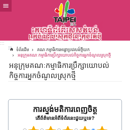
ទៅកាន់មាតិកាប្លុកមាតិកាសំខាន់
:::
:::
ទំព័រដើម
គណៈកម្មាធិការអន្តោប្រវេសន៍ថ្មីយក
អនុក្រុមគណៈកម្មាធិការប្រឹក្សាយោបល់កិច្ចការអ្នកចំណូលស្រុកថ្មី
អនុក្រុមគណៈកម្មាធិការប្រឹក្សាយោបល់
កិច្ចការអ្នកចំណូលស្រុកថ្មី
ការស្ទង់មតិការពេញចិត្ត
តើព័ត៌មានអំពីទំព័រនេះជួយឬទេ?