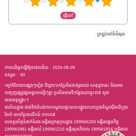
ត្រឡប់ទៅទំព័រមុន
:::
កាលបរិច្ឆេទធ្វើឱ្យទាន់សម័យ
2026-08-09
ទស្សនៈ
60
◎ក្រៅពីភាសាផ្សេងៗទៀត ពីព្រោះបកប្រែមិនទាន់រួចរាល់ ហេតុដូចនេះ មិនអាច
បញ្ចេញផ្សព្វផ្សាអត្តបទស្មើរៗគ្នា ប្រសិនមានទីកន្លែងណាខ្វះខាត់ សូម
មេតាអនុង្គ្រោះ។
អាស័យដ្ឋានៈជាន់ទី៩តំបន់ភាគកណ្តាលផ្ទះលេខ១ផ្លូវសាលាក្រុងខ័ណ្ឌស៊ីនយីក្រុង
តៃប៉េ លេខប្រៃសណីយ៍ៈ១១០០៨
លេខទូរស័ព្ទទំនាក់ទំនងៈមន្ទីរអត្រានុកូលដ្ឋាន 1999ត6260 មន្ទីរសង្គមកិច្ច
1999ត1981 មន្ទីរអប់រំ 1999ត1216 មន្ទីរសុខភិបាល 1999ត1816 មន្ទីរពល