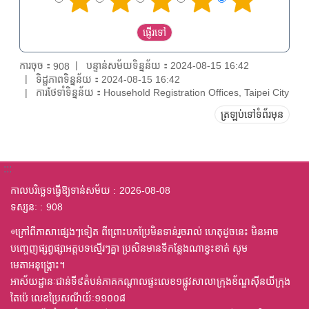
ការចុច：
បន្ទាន់សម័យទិន្នន័យ：2024-08-15 16:42
908
ទិដ្ឋភាពទិន្នន័យ：2024-08-15 16:42
ការថែទាំទិន្នន័យ：Household Registration Offices, Taipei City
ត្រឡប់ទៅទំព័រមុន
:::
កាលបរិច្ឆេទធ្វើឱ្យទាន់សម័យ
2026-08-08
ទស្សនៈ
908
◎ក្រៅពីភាសាផ្សេងៗទៀត ពីព្រោះបកប្រែមិនទាន់រួចរាល់ ហេតុដូចនេះ មិនអាច
បញ្ចេញផ្សព្វផ្សាអត្តបទស្មើរៗគ្នា ប្រសិនមានទីកន្លែងណាខ្វះខាត់ សូម
មេតាអនុង្គ្រោះ។
អាស័យដ្ឋានៈជាន់ទី៩តំបន់ភាគកណ្តាលផ្ទះលេខ១ផ្លូវសាលាក្រុងខ័ណ្ឌស៊ីនយីក្រុង
តៃប៉េ លេខប្រៃសណីយ៍ៈ១១០០៨