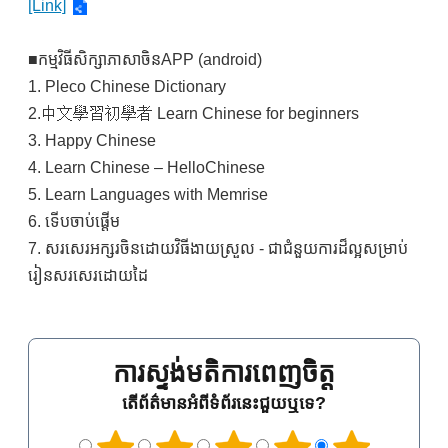
[Link]
■កម្មវិធីសិក្សាភាសាចិនAPP (android)
1. Pleco Chinese Dictionary
2.中文學習初學者 Learn Chinese for beginners
3. Happy Chinese
4. Learn Chinese – HelloChinese
5. Learn Languages with Memrise
6. ទើបចាប់ផ្តើម
7. សរសេរអក្សរចិនដោយវិធីងាយស្រួល - ជាជំនួយការដ៏ល្អសម្រាប់
រៀនសរសេរដោយដៃ
ការស្ទង់មតិការពេញចិត្ត
តើព័ត៌មានអំពីទំព័រនេះជួយឬទេ?