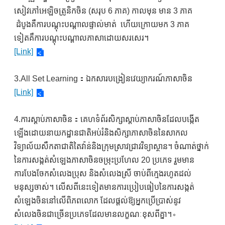
សៀវភៅអេឡិចត្រូនិកចិន (សរុប 6 ភាគ) កាលមុន មាន 3 ភាគ
ដំបូងគឺការបណ្តុះបណ្តាលផ្ទាល់មាត់ ហើយក្រោយមក 3 ភាគ
ទៀតគឺការបណ្តុះបណ្តាលភាសាដោយសរសេរ។
[Link]
3.All Set Learning：ឯកសារបង្រៀនវេយ្យាករណ៍ភាសាចិន
[Link]
4.ការស្តាប់ភាសាចិន：គេហទំព័រសិក្សាស្តាប់ភាសាចិនដែលបង្កើត
ឡើងដោយនាយកដ្ឋានជាតិអប់រំនិងសិក្សាភាសាចិននៃសាកល
វិទ្យាល័យសឹកតាជាតិតៃវ៉ាន់និងក្រុមស្រាវជ្រាវវិទ្យាស្ថាន។ ចំណាត់ថ្នាក់
នៃការសង្កត់សំឡេងភាសាចិនចម្រុះប្រហែល 20 ប្រភេទ រួមមាន
ការបែងចែកសំលេងប្រុស និងសំលេងស្រី ចាប់ពីក្មេងរហូតដល់
មនុស្សចាស់។ លើសពីនេះទៀតមានការប្រៀបធៀបនៃការសង្កត់
សំឡេងចិននៅលើពិភពលោក ដែលផ្តល់ឱ្យអ្នកប្រើប្រាស់នូវ
សំលេងចិនជាច្រើនប្រភេទដែលមានលក្ខណៈខុសពីគ្នា។。