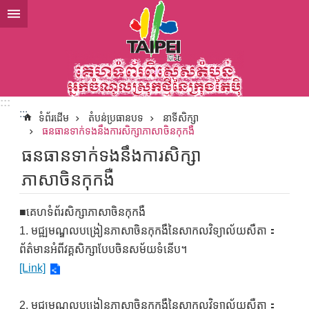
ទៅកាន់មាតិកាប្លុកមាតិកាសំខាន់
:::
:::
ទំព័រដើម
តំបន់ប្រធានបទ
នាទីសិក្សា
ធនធានទាក់ទងនឹងការសិក្សាភាសាចិនកុកងឺ
ធនធានទាក់ទងនឹងការសិក្សា
ភាសាចិនកុកងឺ
■គេហទំព័រសិក្សាភាសាចិនកុកងឺ
1. មជ្ឍមណ្ឌលបង្រៀនភាសាចិនកុកងឺនៃសាកលវិទ្យាល័យសឺតា：
ព័ត៌មានអំពីវគ្គសិក្សាបែបចិនសម័យទំនើប។
[Link]
2. មជ្ឍមណ្ឌលបង្រៀនភាសាចិនកុកងឺនៃសាកលវិទ្យាល័យសឺតា：