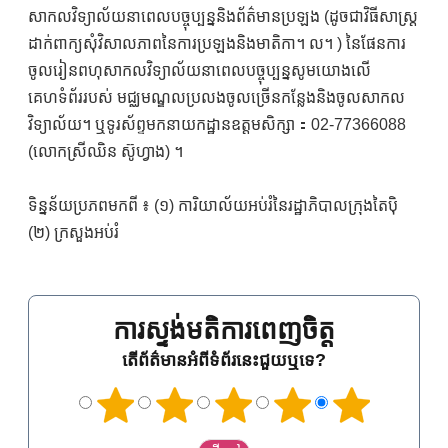
សាកលវិទ្យាល័យនាពេលបច្ចុប្បន្ននិងព័ត៌មានប្រឡង (ដូចជាវិធីសាស្ត្រ
ដាក់ពាក្យសុំវិសាលភាពនៃការប្រឡងនិងមាតិកា។ ល។ ) នៃផែនការ
ចូលរៀនពហុសាកលវិទ្យាល័យនាពេលបច្ចុប្បន្នសូមយោងលើ
គេហទំព័ររបស់ មជ្ឈមណ្ឌលប្រលងចូលច្រើនកន្លែងនិងចូលសាកល
វិទ្យាល័យ។ ឬទូរស័ព្ទមកនាយកដ្ឋានឧត្តមសិក្សា：02-77366088
(លោកស្រីឈិន ស៊ូហ្វាង) ។
ទិន្នន័យប្រភពមកពី ៖ (១) ការិយាល័យអប់រំនៃរដ្ឋាភិបាលក្រុងតៃប៉ិ
(២) ក្រសួងអប់រំ
ការស្ទង់មតិការពេញចិត្ត
តើព័ត៌មានអំពីទំព័រនេះជួយឬទេ?