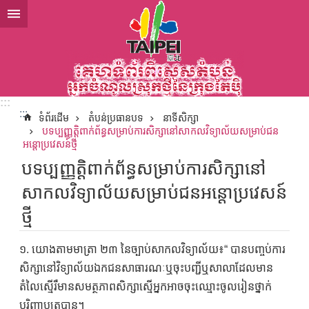
ទៅកាន់មាតិកាប្លុកមាតិកាសំខាន់
:::
:::
ទំព័រដើម
តំបន់ប្រធានបទ
នាទីសិក្សា
បទប្បញ្ញត្តិពាក់ព័ន្ធសម្រាប់ការសិក្សានៅសាកលវិទ្យាល័យសម្រាប់ជន
អន្តោប្រវេសន៍ថ្មី
បទប្បញ្ញត្តិពាក់ព័ន្ធសម្រាប់ការសិក្សានៅ
សាកលវិទ្យាល័យសម្រាប់ជនអន្តោប្រវេសន៍
ថ្មី
១. យោងតាមមាត្រា ២៣ នៃច្បាប់សាកលវិទ្យាល័យ៖“ បានបញ្ចប់ការ
សិក្សានៅវិទ្យាល័យឯកជនសាធារណៈឬចុះបញ្ជីឬសាលាដែលមាន
តំលៃស្មើរឺមានសមត្ថភាពសិក្សាស្មើអ្នកអាចចុះឈ្មោះចូលរៀនថ្នាក់
បរិញ្ញាបត្របាន។