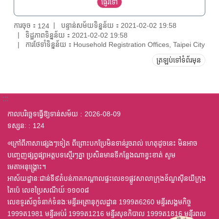
ការចុច：
បន្ទាន់សម័យទិន្នន័យ：2021-02-02 19:58
124
ទិដ្ឋភាពទិន្នន័យ：2021-02-02 19:58
ការថែទាំទិន្នន័យ：Household Registration Offices, Taipei City
ត្រឡប់ទៅទំព័រមុន
:::
កាលបរិច្ឆេទធ្វើឱ្យទាន់សម័យ
2026-08-09
ទស្សនៈ
124
◎ក្រៅពីភាសាផ្សេងៗទៀត ពីព្រោះបកប្រែមិនទាន់រួចរាល់ ហេតុដូចនេះ មិនអាច
បញ្ចេញផ្សព្វផ្សាអត្តបទស្មើរៗគ្នា ប្រសិនមានទីកន្លែងណាខ្វះខាត់ សូម
មេតាអនុង្គ្រោះ។
អាស័យដ្ឋានៈជាន់ទី៩តំបន់ភាគកណ្តាលផ្ទះលេខ១ផ្លូវសាលាក្រុងខ័ណ្ឌស៊ីនយីក្រុង
តៃប៉េ លេខប្រៃសណីយ៍ៈ១១០០៨
លេខទូរស័ព្ទទំនាក់ទំនងៈមន្ទីរអត្រានុកូលដ្ឋាន 1999ត6260 មន្ទីរសង្គមកិច្ច
1999ត1981 មន្ទីរអប់រំ 1999ត1216 មន្ទីរសុខភិបាល 1999ត1816 មន្ទីរពល