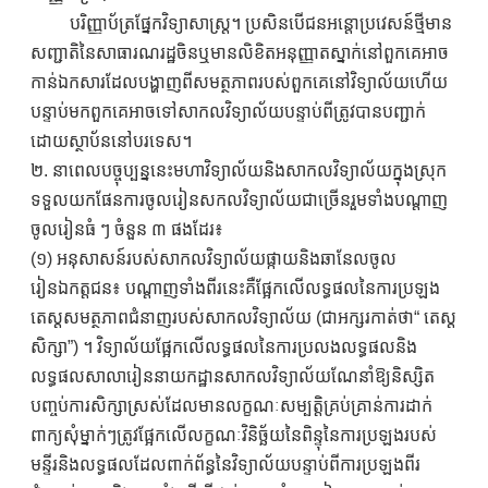
បរិញ្ញាប័ត្រផ្នែកវិទ្យាសាស្ត្រ។ ប្រសិនបើជនអន្តោប្រវេសន៍ថ្មីមាន
សញ្ជាតិនៃសាធារណរដ្ឋចិនឬមានលិខិតអនុញ្ញាតស្នាក់នៅពួកគេអាច
កាន់ឯកសារដែលបង្ហាញពីសមត្ថភាពរបស់ពួកគេនៅវិទ្យាល័យហើយ
បន្ទាប់មកពួកគេអាចទៅសាកលវិទ្យាល័យបន្ទាប់ពីត្រូវបានបញ្ជាក់
ដោយស្ថាប័ននៅបរទេស។
២. នាពេលបច្ចុប្បន្ននេះមហាវិទ្យាល័យនិងសាកលវិទ្យាល័យក្នុងស្រុក
ទទួលយកផែនការចូលរៀនសកលវិទ្យាល័យជាច្រើនរួមទាំងបណ្តាញ
ចូលរៀនធំ ៗ ចំនួន ៣ ផងដែរ៖
(១) អនុសាសន៍របស់សាកលវិទ្យាល័យផ្កាយនិងឆានែលចូល
រៀនឯកត្តជន៖ បណ្តាញទាំងពីរនេះគឺផ្អែកលើលទ្ធផលនៃការប្រឡង
តេស្តសមត្ថភាពជំនាញរបស់សាកលវិទ្យាល័យ (ជាអក្សរកាត់ថា“ តេស្ត
សិក្សា”) ។ វិទ្យាល័យផ្អែកលើលទ្ធផលនៃការប្រលងលទ្ធផលនិង
លទ្ធផលសាលារៀននាយកដ្ឋានសាកលវិទ្យាល័យណែនាំឱ្យនិស្សិត
បញ្ចប់ការសិក្សាស្រស់ដែលមានលក្ខណៈសម្បត្តិគ្រប់គ្រាន់ការដាក់
ពាក្យសុំម្នាក់ៗត្រូវផ្អែកលើលក្ខណៈវិនិច្ឆ័យនៃពិន្ទុនៃការប្រឡងរបស់
មន្ទីរនិងលទ្ធផលដែលពាក់ព័ន្ធនៃវិទ្យាល័យបន្ទាប់ពីការប្រឡងពីរ