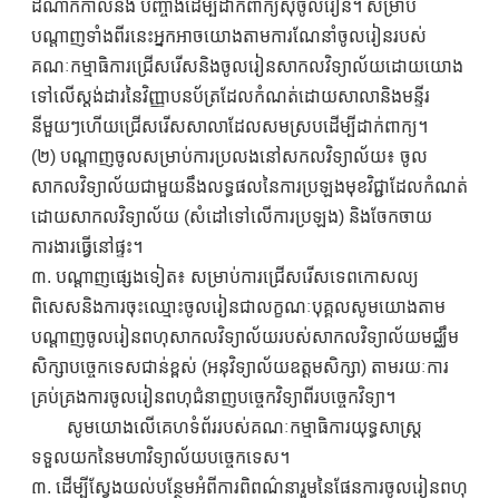
ដំណាក់កាលនិង បញ្ចាំងដើម្បីដាក់ពាក្យសុំចូលរៀន។ សម្រាប់
បណ្តាញទាំងពីរនេះអ្នកអាចយោងតាមការណែនាំចូលរៀនរបស់
គណៈកម្មាធិការជ្រើសរើសនិងចូលរៀនសាកលវិទ្យាល័យដោយយោង
ទៅលើស្តង់ដារនៃវិញ្ញាបនប័ត្រដែលកំណត់ដោយសាលានិងមន្ទីរ
នីមួយៗហើយជ្រើសរើសសាលាដែលសមស្របដើម្បីដាក់ពាក្យ។
(២) បណ្តាញចូលសម្រាប់ការប្រលងនៅសកលវិទ្យាល័យ៖ ចូល
សាកលវិទ្យាល័យជាមួយនឹងលទ្ធផលនៃការប្រឡងមុខវិជ្ជាដែលកំណត់
ដោយសាកលវិទ្យាល័យ (សំដៅទៅលើការប្រឡង) និងចែកចាយ
ការងារធ្វើនៅផ្ទះ។
៣. បណ្តាញផ្សេងទៀត៖ សម្រាប់ការជ្រើសរើសទេពកោសល្យ
ពិសេសនិងការចុះឈ្មោះចូលរៀនជាលក្ខណៈបុគ្គលសូមយោងតាម
បណ្តាញចូលរៀនពហុសាកលវិទ្យាល័យរបស់សាកលវិទ្យាល័យមជ្ឈឹម
សិក្សាបច្ចេកទេសជាន់ខ្ពស់ (អនុវិទ្យាល័យឧត្តមសិក្សា) តាមរយៈការ
គ្រប់គ្រងការចូលរៀនពហុជំនាញបច្ចេកវិទ្យាពីរបច្ចេកវិទ្យា។
សូមយោងលើគេហទំព័ររបស់គណៈកម្មាធិការយុទ្ធសាស្ត្រ
ទទួលយកនៃមហាវិទ្យាល័យបច្ចេកទេស។
៣. ដើម្បីស្វែងយល់បន្ថែមអំពីការពិពណ៌នារួមនៃផែនការចូលរៀនពហុ