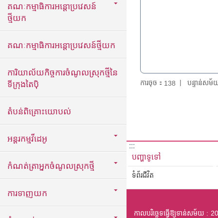
គណៈកម្មាធិការអន្តោប្រវេសន៍
ថ្មីយក
គណៈកម្មាធិការអន្តោប្រវេសន៍ថ្មីយក
ការិយាល័យកិច្ចការចំណូលស្រុកថ្មីនៃ
ការចុច：
បន្ទាន់សម
138
ទីក្រុងតៃប៉ិ
តំបន់ពិគ្រោះយោបល់
អន្តរកម្មវីដេអូ
:::
បញ្ហាទូទៅ
កំណត់ត្រាអ្នកចំណូលស្រុកថ្មី
ទំព័រជីវិត
ការទាញយក
កាលបរិច្ឆេទធ្វើឱ្យទាន់សម័យ
20