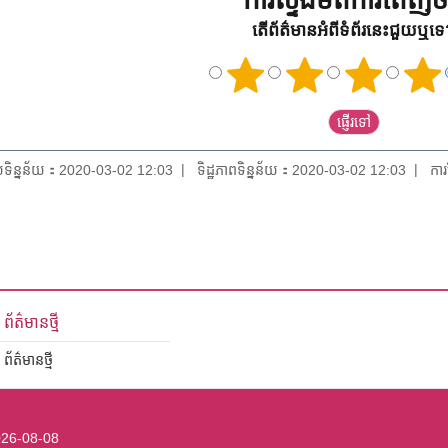
ការស្ទង់មតិការពេញចិត
តើព័ត៌មានអំពីទំព័រនេះជួយឬទ
័យទិន្នន័យ：2020-03-02 12:03
ទិដ្ឋភាពទិន្នន័យ：2020-03-02 12:03
កា
ព័ត៌មានថ្មី
ព័ត៌មានថ្មី
26-08-08