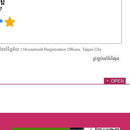
្ត
េ?
រថែទាំទិន្នន័យ：Household Registration Offices, Taipei City
ត្រឡប់ទៅទំព័រមុន
OPEN