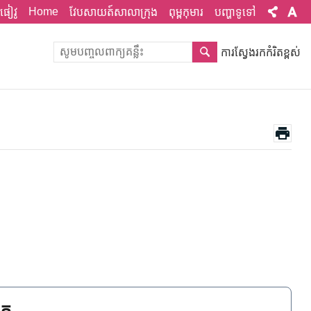
Home
ផៀវូ
វែបសាយត៍សាលាក្រុង
ពុម្ពកុមារ
បញ្ហាទូទៅ
ការស្វែងរកកំរិតខ្ពស់