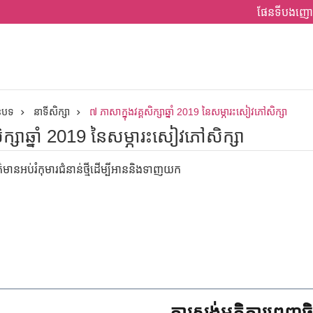
ផែនទីបងញោ
ានបទ
នាទីសិក្សា
៧ ភាសាក្នុងវគ្គសិក្សាឆ្នាំ 2019 នៃសម្ភារះសៀវភៅសិក្សា
ិក្សាឆ្នាំ 2019 នៃសម្ភារះសៀវភៅសិក្សា
ានអប់រំកុមារជំនាន់ថ្មីដើម្បីអាននិងទាញយក