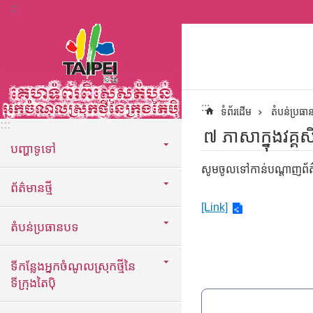
:::
ទៅកាន់មាតិកាប្លុកមាតិកាសំខាន់
:::
ទំព័រដើម
តំបន់ប្រធ
:::
៧ ភាសាក្នុងវគ្គស
បញ្ហាទូទៅ
សូមចូលទៅកាន់បណ្តាញព័ត៌ម
ព័ត៌មានថ្មី
[Link]
តំបន់ប្រធានបទ
ទីកន្លែងអ្នកចំណូលស្រុកថ្មីនៃ
ទីក្រុងតៃប៉ិ