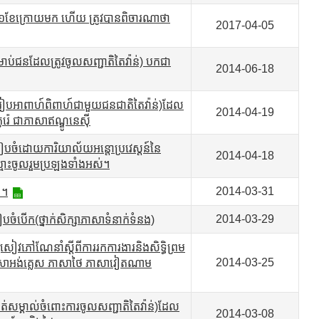
រងារ ១ខែក្រោយមក ហើយ ត្រូវបានពិចារណាថា
2017-04-05
្រាប់ជនដែលត្រូវចូលសញ្ជាតិតៃវ៉ាន់) បកជា
2014-06-18
សដែលរៀបអាពាហ៍ពិពាហ៍ជាមួយជនជាតិតៃវ៉ាន់)ដែល
2014-04-19
៉េ ជាភាសាឥណ្ឌូនេស៊ី
ចំដោយការិយាល័យអន្តោប្រវេស្តន៍នៃ
2014-04-18
ះឈ្មោះចូលរួមប្រឡងទាំងអស់។
2014-03-31
 ។
2014-03-29
ៀបចំបើក(ថ្នាក់សិក្សាភាសាទំនាក់ទំនង)
សៀវភៅណែនាំស្តីពីការរកការងារនិងសិទ្ធិព្រម
2014-03-25
ភាសាអង់គ្លេស ភាសាថៃ ភាសាវៀតណាម
ត់សម្គាល់ចំពោះការចូលសញ្ជាតិតៃវ៉ាន់)ដែល
2014-03-08