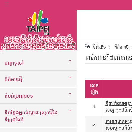
:::
ទៅកាន់មាតិកាប្លុកមាតិកាសំខាន់
:::
ទំព័រដើម
ព័ត៌មានថ្មី
:::
ពត៌មានដែលមាន
បញ្ហាទូទៅ
ព័ត៌មានថ្មី
លេខ
រៀង
តំបន់ប្រធានបទ
ទីភ្នា ក់ងារ
1
លប្ស ុកថមីរស
ទីកន្លែងអ្នកចំណូលស្រុកថ្មីនៃ
ទីក្រុងតៃប៉ិ
នាយកដ្ឋានអន្
2
សូមស្វាគមន៍មិត្