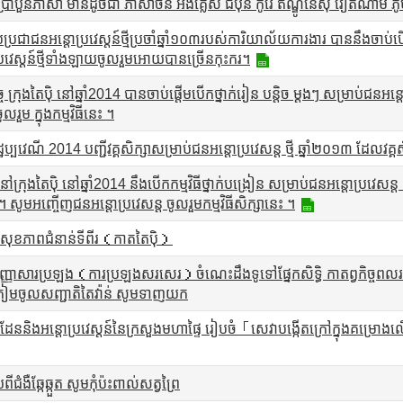
្រាំបួនភាសា មានដូចជា ភាសាចិន អង់គ្លេស ជប៉ុន កូរ៉េ ឥណ្ឌូនេស៊ី វៀតណាម ភូម
ប់ប្រជាជនអន្តោប្រវេស្តន៍ថ្មីប្រចាំឆ្នាំ១០៣របស់ការិយាល័យការងារ បាននឹងចាប់បើក
្រវេស្តន៍ថ្មីទាំងឡាយចូលរួមអោយបានច្រើនកុះករ។
្ច ក្រុងតៃប៉ិ នៅឆ្នាំ2014 បានចាប់ផ្តើមបើកថ្នាក់រៀន បន្តិច ម្តងៗ សម្រាប់ជន
ូលរួម ក្នុងកម្មវិធីនេះ ។
រដ្ឋប្បវេណី 2014 បញ្ជីវគ្គសិក្សាសម្រាប់ជនអន្តោប្រវេសន្ត ថ្មី ឆ្នាំ២០១៣ ដែ
នៅក្រុងតៃប៉ិ នៅឆ្នាំ2014 នឹងបើកកម្មវិធីថ្នាក់បង្រៀន សម្រាប់ជនអន្តោប្រវេស
ត ។ សូមអញ្ចើញជនអន្តោប្រវេសន្ត ចូលរួមកម្មវិធីសិក្សានេះ ។
កាតសុខភាពជំនាន់ទីពីរ（កាតតៃប៉ិ）
វិញ្ញាសារប្រឡង（ការប្រឡងសរសេរ）ចំណេះដឹងទូទៅផ្នែកសិទ្ធិ កាតព្វកិច្ចពលរ
រៀមចូលសញ្ជាតិតៃវ៉ាន់ សូមទាញយក
ដែននិងអន្តោប្រវេស្តន៍នៃក្រសួងមហាផ្ទៃ រៀបចំ「សេវាបង្កើតក្រៅក្នុងគម្រ
ីជំងឺឆ្កែឆ្កួត សូមកុំប៉ះពាល់សត្វព្រៃ