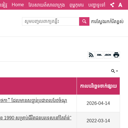
Home
ផៀវូ
វែបសាយត៍សាលាក្រុង
ពុម្ពកុមារ
បញ្ហាទូទៅ
ការស្វែងរកកំរិតខ្ពស់
កាលបរិច្ឆេទចាក់ផ្សាយ
ថេកាិ ដែលមានសប្មារ់ប្រជាពលរែឋចំណូ
2026-04-14
ខ 1990 សម្រាប់ជីវិតជនបរទេសនៅតៃវ៉ាន់"
2022-03-14