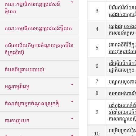
គណៈកម្មាធិការអន្តោប្រវេសន៍
បំរើដល់វិស័យស
ថ្មីយក
3
ត្រូវដាក់ពាក្យស
(ស្តង់ដាប្រឡង
គណៈកម្មាធិការអន្តោប្រវេសន៍ថ្មីយក
4
ភាសាអង់គ្គេស
ការិយាល័យកិច្ចការចំណូលស្រុកថ្មីនៃ
(តារាងនិតិវិធី
5
បោះពុម្ពជា៩ភា
ទីក្រុងតៃប៉ិ
ដើម្បើលើកទឹក
6
តំបន់ពិគ្រោះយោបល់
រដ្ឋាភិបាលក្រុ
7
មណ្ឌលសុខភាពនៅ
អន្តរកម្មវីដេអូ
8
សមាគមន៍ការរីកល
កំណត់ត្រាអ្នកចំណូលស្រុកថ្មី
នៅក្នុងគេហទំព
9
ទាំងប្រយោជន៍
ភាសាឥណ្ឌូនេស៊
ការទាញយក
បម្រើបម្រាស់ន
10