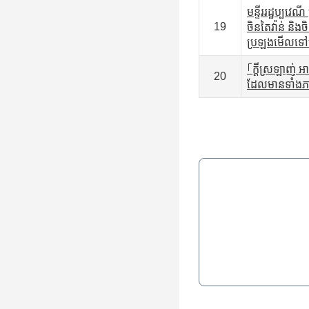
មន្ទីររដ្ឋប្បវ
19
ចិនតៃវ៉ាន់ និ
ប្រឡងមើលទៅហា
｢ក្តីស្រឡាញ់ អ
20
ដែលមានទាំងភាសាច