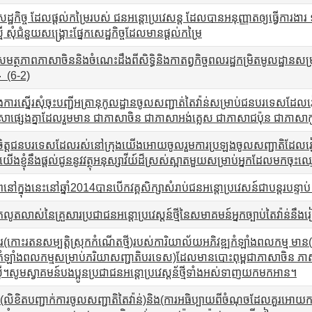
េដ្ឋកិច្ច ដែលផ្តល់កម្រៃរបស់ ជនអន្តោប្រវេសន្ត ដែលបានអនុញ្ញាតឲ្យធ្វើកា
្មើ សុំជំនួយសង្រ្គោះផ្នែកសេដ្ឋកិច្ចដែលមានផ្តល់កម្រៃ
សមត្ថភាពភាសាចិននិងចំណេះដឹងពីសិទ្ធិនិងកាតព្វកិច្ចពលរដ្ឋកម្រិតមូលដ្ឋានសម
。(6-2)
ក្នុងការស្នើរសុំចុះបញ្ជីអត្រានុកូលដ្ឋានចូលសញ្ជាត់តៃវ៉ាន់សម្រាប់ជនបរទេ
សាផ្សេងគ្នាដែលរួមមាន ជាភាសាចិន ជាភាសាអង់គ្លេស ជាភាសាជប៉ុន ជាភាសាកូរ
ចិត្តជនបរទេសដែលរស់នៅក្រុងយើងអោយចូលរួមការប្រឡងចូលសញ្ជាតិដែលរៀប
ង យើងខ្ញុំនឹងផ្តល់ជូននូវវត្ថុអនុស្សាវីយ៍ដ៏ស្រស់ស្អាតមួយសម្រាប់អ្នកដែលមកចុ
ក្នុងនេះនៅឆ្នាំ2014បានបើកវគ្គសិក្សាសំរាប់ជនអន្តោប្រវេសន៍ជាបន្តរបន្ទាប់
ូតលាស់នៃគ្រួសារប្រជាជនអន្តោប្រវេស្តន៍ថ្មីនៃសមាគមន៍អ្នកច្បាប់តៃវ៉ាន់នឹងរ
័រ(កោះរតនសម្បតិ្តស្រុកកំណើតថ្មី)របស់ការិយាល័យអភិវឌ្ឍកំឡាំងពលកម្ម មាន(
កំឡាំងពលកម្មសម្រាប់ភរិយាសញ្ជាតិបរទេស)ដែលមានបោះពុម្ពជាភាសាចិន 
ី។សូមស្វាគមន៍បងប្អូនប្រជាជនអន្តោប្រវេស្តន័ថ្មីទាំងអស់ទាញយកមកអាន។
ៃ(លិខិតបញ្ជាក់ការចូលសញ្ជាតិតៃវ៉ាន់)និង(ការអធិប្បាយពីចំណុចដែលគួរអោយក