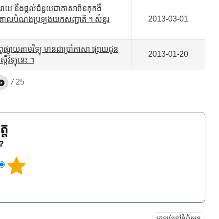
ីករាយ នឹងផ្តល់ជំនួយជាភាសាចិនកុកងឺ
2013-03-01
់ មានគោលបំណងប្រឡងយកសញ្ជាតិ ។ សំនួរ
្វផ្សាយតាមវិទ្យុ មានជាប្រាំភាសា ផ្សាយជូន
2013-01-20
៍វិទ្យុនេះ ។
/
25
្ត
េ?
ត្រឡប់ទៅទំព័រមុន