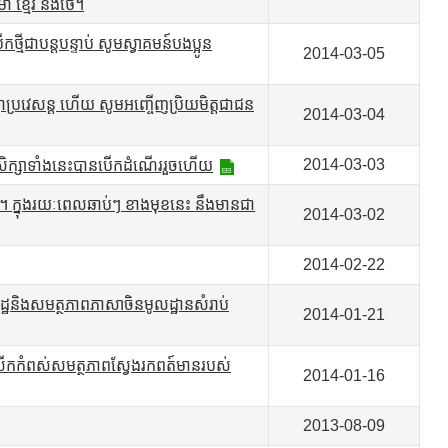
ា ខ្មែរ និងថៃ។
ថ្មីជាបន្តបន្ទាប់ សូមស្វាគមន៍បងប្អូន
2014-03-05
អន្តោប្រវេសន្ត ហើយ សូមអញ្ចើញប្រិយមិត្តជាជន
2014-03-04
2014-03-03
លវគ្គសិក្សាទាំងនេះបានបើកដំណើររួចហើយ
ន្ត ។ ក្នុងរយៈពេលឆាប់ៗ ខាងមុខនេះ នឹងមានជា
2014-03-02
2014-02-22
ដ្ឋនិងសមត្ថភាពភាសាចិនមូលដ្ឋានសំរាប់
2014-01-21
ោងលើកកំពស់សមត្ថភាពស្វែងរកពត៍មានរបស់
2014-01-16
2013-08-09