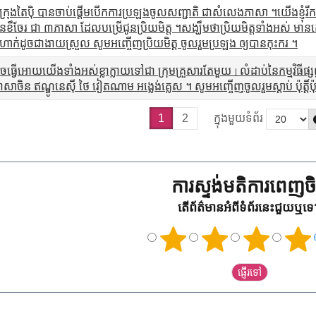
េណី ក្រុងតៃប៉ិ បានចាប់ផ្តើមបើកការប្រឡងចូលសញ្ជាតិ ជាសំលេងភាសា ។យើងខ្ញុំរ
ងចិនខឹចែរ ជា ៣ភាសា ដែលបម្រើជូនប្រិយមិត្ត ។សង្ឃឹមថាប្រិយមិត្តទាំងអស
ក់ដូចជាងាយស្រួល សូមអញ្ចើញប្រិយមិត្ត ចូលរួមប្រឡង ឲ្យបានកុះករ ។
ាចធ្វើអោយយើងទាំងអស់ខ្លាក្លាយទៅជា ក្រុមគ្រួសារតែមួយ｣ លំដាប់នៃកម្មវិធីផ្សព
ិន ឥណ្ឌូនេស៊ី ថៃ វៀតណាម អង្លេង់គ្លេស ។ សូមអញ្ចើញចូលរួមស្តាប់ ប៉ុត្តិ៍ប៉ុស្តិ
1
2
ក្នុងមួយទំព័រ
ការស្ទង់មតិការពេញចិត
តើព័ត៌មានអំពីទំព័រនេះជួយឬទ