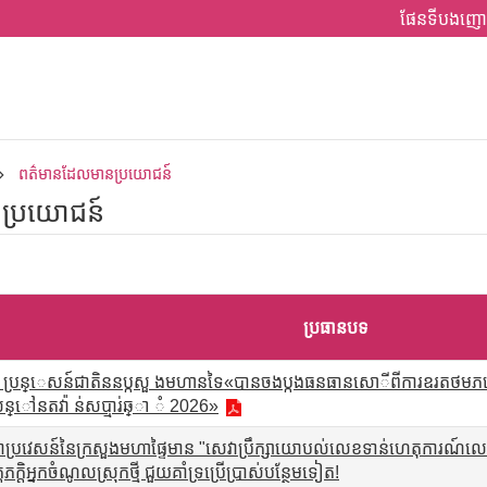
ផែនទីបងញោ
ពត៌មានដែលមានប្រយោជន៍
ប្រយោជន៍
ប្រធានបទ
អន្តោ ប្រន្េសន៍ជាតិននប្កសួ ងមហានទៃ«បានចងប្កងធនធានសោីពីការឧរតថមភ
់ន្ៅនតវ៉ា ន់សប្មារ់ឆ្ា ំ 2026»
តោប្រវេសន៍នៃក្រសួងមហាផ្ទៃមាន "សេវាប្រឹក្សាយោបល់លេខទាន់ហេតុការណ៍លេ
តភក្តិអ្នកចំណូលស្រុកថ្មី ជួយគាំទ្រប្រើប្រាស់បន្ថែមទៀត!