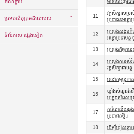
តំណភ្ជាប់
មានបោះពុម្ពជាប
វគ្គសិក្សាសម្រា
11
ប្រអប់សំបុត្រមតិយោបល់
ប្រជាជនអន្តោប
ក្រសួងសង្គមកិច
12
ទំព័រភាសាផ្សេងទៀត
អន្តោប្រវេសន្ត ច
13
ក្រសួងកិច្ចការ
ក្រសួងការអប់រំ
14
វគ្គសិក្សាជាបន្
15
សេវាកម្មប្តូរ
ឃ្លាំងសំណួរនៃ
16
បេក្ខជនដែលត្
ការិយាល័យឆ្លង
17
ប្រជាជនថ្មី」
18
ដើម្បីជៀសឆ្ងាយព