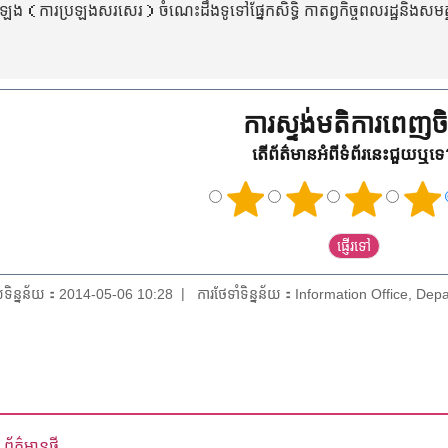
ប្រឡង（ការប្រឡងសរសេរ）ចំណេះដឹងទូទៅផ្នែកសិទ្ធិ កាតព្វកិច្ចពលរដ្ឋនិងសមត
ការស្ទង់មតិការពេញចិត
តើព័ត៌មានអំពីទំព័រនេះជួយឬទ
័យទិន្នន័យ：2014-05-06 10:28
ការថែទាំទិន្នន័យ：Information Office, Dep
ព័ត៌មានថ្មី