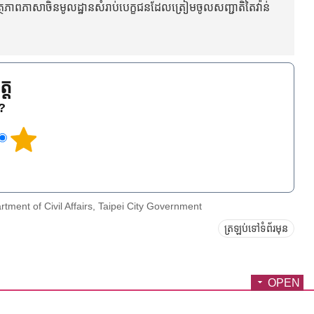
្ថភាពភាសាចិនមូលដ្ឋានសំរាប់បេក្ខជនដែលត្រៀមចូលសញ្ជាតិតៃវ៉ាន់
្ត
េ?
artment of Civil Affairs, Taipei City Government
ត្រឡប់ទៅទំព័រមុន
OPEN