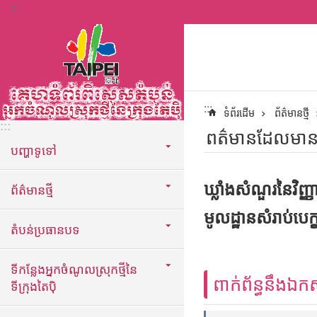
:::
ទៅកាន់មាតិកាប្លុកមាតិកាសំខាន់
:::
ទំព័រដើម
ព័ត៌មានថ្មី
:::
ពត៌មានដែលមាន
បញ្ហាទូទៅ
ឃ្លាំងសំណួរនៃវិញ
ព័ត៌មានថ្មី
មូលដ្ឋានសំរាប់ប
តំបន់ប្រធានបទ
ទីកន្លែងអ្នកចំណូលស្រុកថ្មីនៃ
ពាក់ព័ន្ធនឹងឯក
ទីក្រុងតៃប៉ិ