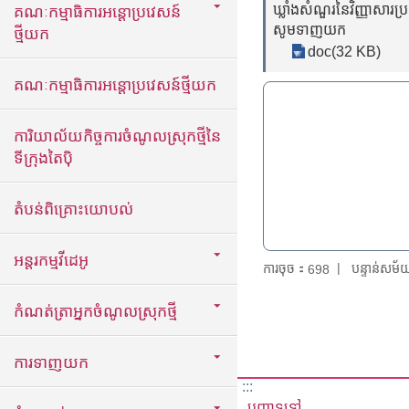
ឃ្លាំងសំណួរនៃវិញ្ញាសារ
គណៈកម្មាធិការអន្តោប្រវេសន៍
សូមទាញយក
ថ្មីយក
doc(32 KB)
គណៈកម្មាធិការអន្តោប្រវេសន៍ថ្មីយក
ការិយាល័យកិច្ចការចំណូលស្រុកថ្មីនៃ
ទីក្រុងតៃប៉ិ
តំបន់ពិគ្រោះយោបល់
អន្តរកម្មវីដេអូ
ការចុច：
បន្ទាន់សម
698
កំណត់ត្រាអ្នកចំណូលស្រុកថ្មី
ការទាញយក
:::
បញ្ហាទូទៅ