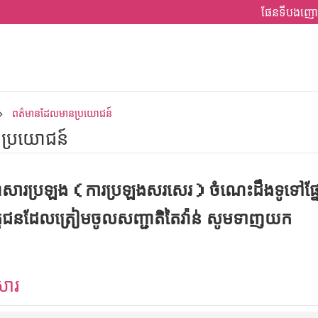
ផែនទីបងញោ
ពត៌មានដែលមានប្រយោជន៍
ប្រយោជន៍
្ញាសារប្រឡង（ការប្រឡងសរសេរ）ចំណេះដឹងទូទៅផ្នែកស
េក្ខជនដែលត្រៀមចូលសញ្ជាតិតៃវ៉ាន់ សូមទាញយក
សារ