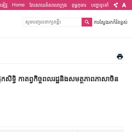
Home
ផៀវូ
វែបសាយត៍សាលាក្រុង
ពុម្ពកុមារ
បញ្ហាទូទៅ
ការស្វែងរកកំរិតខ្ពស់
ិទ្ធិ កាតព្វកិច្ចពលរដ្ឋនិងសមត្ថភាពភាសាចិន