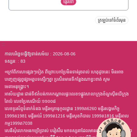
ត្រឡប់ទៅទំព័រមុន
:::
កាលបរិច្ឆេទធ្វើឱ្យទាន់សម័យ
2026-08-06
ទស្សនៈ
83
◎ក្រៅពីភាសាផ្សេងៗទៀត ពីព្រោះបកប្រែមិនទាន់រួចរាល់ ហេតុដូចនេះ មិនអាច
បញ្ចេញផ្សព្វផ្សាអត្តបទស្មើរៗគ្នា ប្រសិនមានទីកន្លែងណាខ្វះខាត់ សូម
មេតាអនុង្គ្រោះ។
អាស័យដ្ឋានៈជាន់ទី៩តំបន់ភាគកណ្តាលផ្ទះលេខ១ផ្លូវសាលាក្រុងខ័ណ្ឌស៊ីនយីក្រុង
តៃប៉េ លេខប្រៃសណីយ៍ៈ១១០០៨
លេខទូរស័ព្ទទំនាក់ទំនងៈមន្ទីរអត្រានុកូលដ្ឋាន 1999ត6260 មន្ទីរសង្គមកិច្ច
1999ត1981 មន្ទីរអប់រំ 1999ត1216 មន្ទីរសុខភិបាល 1999ត1816 មន្ទីរពល
កម្ម1999ត7038
សេនីសុំលោកអនកប្រើប្រាស់ បរៀសឹរេ មកទស្សនាដែលមានពុម្ព ឈុតឦលើស ៤,០