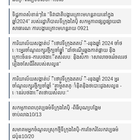
ទិដ្ឋភាពសំខាន់ៗនៃ "ទិវាជាតិបង្ការគ្រោះមហន្តរាយនៅក្នុង
ឆ្នាំ2024" របស់រដ្ឋាភិបាលទីក្រុងតៃប៉ិ សកម្មភាពផ្សព្វផ្សាយជា
សាធារណៈការបង្ការគ្រោះមហន្តរាយ 0921
ការិយាល័យសង្កាត់ប ៉ិថោវទីក្រុងតតប ៉ិ-រនុងឆ្នាំ 2024 ចាំថ
ោះអ្នរចាំណូលក្សុរថ្មីក្បចាំឆ្នាំ "ដាំថណើរឆ្លងកាត់ផ្កាយ ន៉ិង
ក្រោះច័នទ-ការបថងាើតស៉ិលបៈ ន៉ិងស៉ិកាាសាលាចចររំចលរថ
រឿងចសែជីវិតរបស់សលួន"
ការិយាល័យសង្កាត់ប ៉ិថោវទីក្រុងតតប ៉ិ-រនុងឆ្នាំ 2024 អ្នរ
ចាំណូលក្សុរថ្មីក្បចាំឆ្នាំ "តាម្ច៉ិតតគ្ាំន៉ិតន៉ិងថបោះដូងសលួន -
ោនរ់បថងាើតថោយស៉ិលបៈ"
សកម្មភាពពហុវប្បធម៌ទីក្រុងតៃប៉ិ -ពិធីបុណ្យបង្អែម
ចាប់លាង10/13
សមាគមអ្នកចំណូលស្រុកថ្មីទីក្រុងតៃប៉ិ-ការចែករំលែកវប្បធម៌
ជប៉ុន10/20