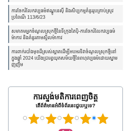
ការចែករំលែកវប្បធម៌ឥណ្ឌូនេស៊ី និងសិប្បកម្មគំនូររូបគ្រាប់ស្រូវ
ប្រពៃណី 113/6/23
សមាគមអ្នកចំណូលស្រុកថ្មីនៃទីក្រុងតៃប៉ិ-ការចែករំលែកវប្បធម៌
ម៉ាកាវ និងគំនូរតាមស្ទីលម៉ាកាវ
ការពាក់របាំងមុខដ៏ស្រស់ស្អាតដើម្បីអបអរទិវាចំណូលស្រុកថ្មីនៅ
ក្នុងឆ្នាំ 2024 យើងប្រារព្ធយុគសម័យថ្មីនៃពហុវប្បធម៌ដោយស្នាម
ញញឹម
ការស្ទង់មតិការពេញចិត្ត
តើព័ត៌មានអំពីទំព័រនេះជួយឬទេ?