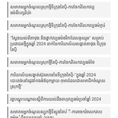
សមាគមអ្នកចំណូលស្រុកថ្មីទីក្រុងតៃប៉ិ-ការចែករំលែកវប្ប
ធម៌នីហ្សេរីយ៉ា
សមាគមអ្នកចំណូលស្រុកថ្មីទីក្រុងតៃប៉ិ-ការចែករំលែកវប្បធម៌កូរ៉េ
"ស្វែងយល់ពីតាថុង និងថ្នាក់វប្បធម៌ថវិកាដែលចូលរួម" សម្រាប់
ប្រជាជនថ្មីក្នុងឆ្នាំ 2024 នាក់នៃការិយាល័យសង្កាត់តាថុង ទីក្រុង
តៃប៉ិ
សមាគមអ្នកចំណូលស្រុកថ្មីតៃប៉ិ-ការចែករំលែកវប្បធម៌ថៃ
ការិយាល័យសង្កាត់ស៊ុងសាននៃទីក្រុងតៃប៉ិ-"ក្នុងឆ្នាំ 2024
បោះតង់នៅរដូវវ៉ាកងធំឪពុកម្តាយ-កុមារដែលជាសមាជិកចំណូល
ស្រុកថ្មី"
វគ្គបណ្តុះបណ្តាលស្តីពីការយល់ដឹងពហុវប្បធម៌ប្រចាំឆ្នាំ 2024
សមាគមអ្នកចំណូលស្សុកថ្មីទីស្កុងតៃប ៉ិ-ការចចករំចលកវបប
ធម៌អ្ំពីស្បទទសមា៉ាទេស