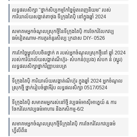
លទ្ធផលសិក្សា "ថ្នាក់សិប្បកម្មកែច្នៃម៉ូតពេញនិយម" របស់
ការិយាល័យសង្កាត់តាថុង ទីក្រុងតៃប៉ិ នៅក្នុងឆ្នាំ 2024
សមាគមអ្នកចំណូលស្រុកថ្មីនៃទីក្រុងតៃប៉ិ ការចែករំលែកវប្ប
ធម៌វៀតណាម-ការគូរគំនូរសិល្បៈក្រដាស DIY- 0526
ការកែច្នៃម្ហូបបែបចិនថ្នាក់ គ របស់អ្នកចំណូលស្រុកថ្មីនៅ ឆ្នាំ 2024
របស់ការិយាល័យសង្កាត់ណីហ៊ូរ- សំបកនំ(ប្រេង) សំបក នំ (ស្នូរ)
លទ្ធផលសិក្សាថ្នាក់វិញ្ញាបនបត្រ
ទីក្រុងតៃប៉ិ ការិយាល័យសង្កាត់ណីហ៊ូរ ក្នុងឆ្នាំ 2024 អ្នកចំណូល
ស្រុកថ្មី ថ្នាក់រៀបចំផ្កាអឺរ៉ុប លទ្ធផលសិក្សា 0517/0524
ទីក្រុងតៃប៉ិ សមាគមអ្នករស់នៅថ្មី វប្បធម៌អាស៊ីអាគ្នេយ៍ & ការ
ចែករំលែកវប្បធម៌អាហារ និងកសិកម្ម-6/2
សមាគមអ្នកចំណូលស្រុកថ្មីទីក្រុងតៃប៉ិ ការចែករំលែកវប្បធម៌
ហ្វីលីពីន