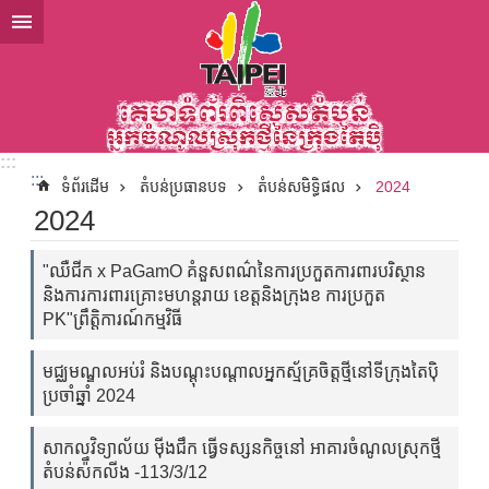
ទៅកាន់មាតិកាប្លុកមាតិកាសំខាន់
:::
:::
ទំព័រដើម
តំបន់ប្រធានបទ
តំបន់សមិទ្ធិផល
2024
2024
"ឈឺជីក x PaGamO គំនួសពណ៌នៃការប្រកួតការពារបរិស្ថាន
និងការការពារគ្រោះមហន្តរាយ ខេត្តនិងក្រុងខ ការប្រកួត
PK"ព្រឹត្តិការណ៍កម្មវិធី
មជ្ឈមណ្ឌលអប់រំ និងបណ្តុះបណ្តាលអ្នកស្ម័គ្រចិត្តថ្មីនៅទីក្រុងតៃប៉ិ
ប្រចាំឆ្នាំ 2024
សាកលវិទ្យាល័យ ម៉ីងជឹក ធ្វើទស្សនកិច្ចនៅ អាគារចំណូលស្រុកថ្មី
តំបន់ស៉ឹកលីង -113/3/12