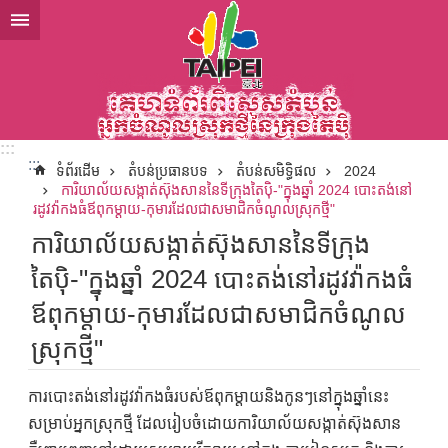
ទៅកាន់មាតិកាប្លុកមាតិកាសំខាន់
:::
:::
ទំព័រដើម
តំបន់ប្រធានបទ
តំបន់សមិទ្ធិផល
2024
ការិយាល័យសង្កាត់ស៊ុងសាននៃទីក្រុងតៃប៉ិ-"ក្នុងឆ្នាំ 2024 បោះតង់នៅ
រដូវវ៉ាកងធំឪពុកម្តាយ-កុមារដែលជាសមាជិកចំណូលស្រុកថ្មី"
ការិយាល័យសង្កាត់ស៊ុងសាននៃទីក្រុង
តៃប៉ិ-"ក្នុងឆ្នាំ 2024 បោះតង់នៅរដូវវ៉ាកងធំ
ឪពុកម្តាយ-កុមារដែលជាសមាជិកចំណូល
ស្រុកថ្មី"
ការបោះតង់នៅរដូវវ៉ាកងធំរបស់ឪពុកម្តាយនិងកូនៗនៅក្នុងឆ្នាំនេះ
សម្រាប់អ្នកស្រុកថ្មី ដែលរៀបចំដោយការិយាល័យសង្កាត់ស៊ុងសាន