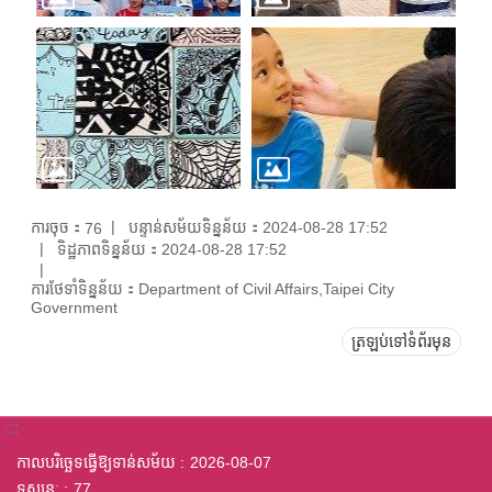
ការចុច：
បន្ទាន់សម័យទិន្នន័យ：2024-08-28 17:52
76
ទិដ្ឋភាពទិន្នន័យ：2024-08-28 17:52
ការថែទាំទិន្នន័យ：Department of Civil Affairs,Taipei City
Government
ត្រឡប់ទៅទំព័រមុន
:::
កាលបរិច្ឆេទធ្វើឱ្យទាន់សម័យ
2026-08-07
ទស្សនៈ
77