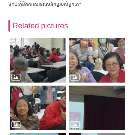
ទុកដាក់និងការសាទរសេវាកម្មរបស់ពួកគេ។
Related pictures