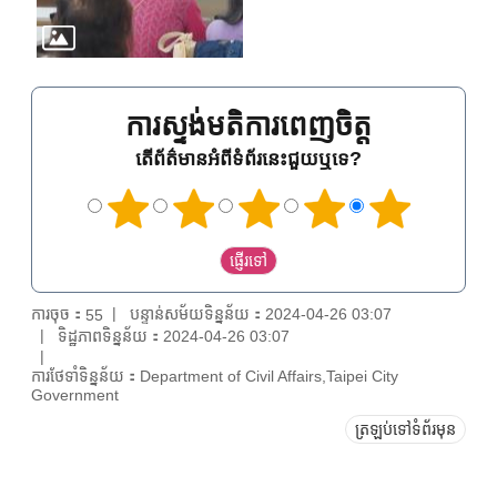
ការស្ទង់មតិការពេញចិត្ត
តើព័ត៌មានអំពីទំព័រនេះជួយឬទេ?
ការចុច：
បន្ទាន់សម័យទិន្នន័យ：2024-04-26 03:07
55
ទិដ្ឋភាពទិន្នន័យ：2024-04-26 03:07
ការថែទាំទិន្នន័យ：Department of Civil Affairs,Taipei City
Government
ត្រឡប់ទៅទំព័រមុន