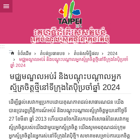
ទៅកាន់មាតិកាប្លុកមាតិកាសំខាន់
:::
:::
ទំព័រដើម
តំបន់ប្រធានបទ
តំបន់សមិទ្ធិផល
2024
មជ្ឈមណ្ឌលអប់រំ និងបណ្តុះបណ្តាលអ្នកស្ម័គ្រចិត្តថ្មីនៅទីក្រុងតៃប៉ិប្រចាំ
ឆ្នាំ 2024
មជ្ឈមណ្ឌលអប់រំ និងបណ្តុះបណ្តាលអ្នក
ស្ម័គ្រចិត្តថ្មីនៅទីក្រុងតៃប៉ិប្រចាំឆ្នាំ 2024
ដើម្បីផ្តល់សេវាកម្មប្រកបដោយគុណភាពដល់សាធារណជន យើង
បានប្រារព្ធព្រឹត្តិការណ៍អប់រំ និងបណ្តុះបណ្តាលស្ម័គ្រចិត្តមួយនៅថ្ងៃទី
27 ខែមីនា ឆ្នាំ 2013 ហើយបានចែករំលែកបទពិសោធន៍នៃសេវាកម្ម
ស្ម័គ្រចិត្តរបស់យើងជាមួយអ្នកស្ម័គ្រចិត្ត យើងសូមអរគុណដល់ក្រុម
អ្នកស្ម័គ្រចិត្តនៃអ្នករស់នៅទីក្រុងតៃប៉ិថ្មី។ សមាគមសម្រាប់ការយកចិត្ត