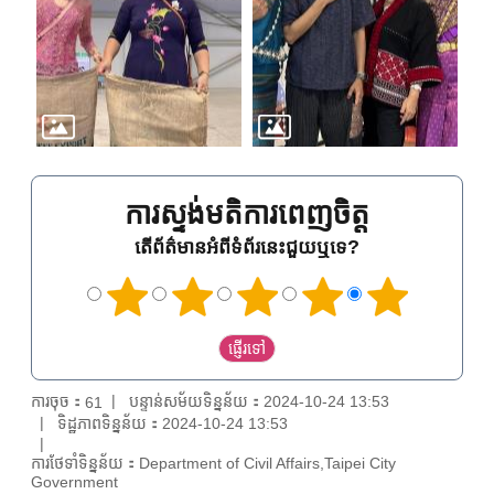
ការស្ទង់មតិការពេញចិត្ត
តើព័ត៌មានអំពីទំព័រនេះជួយឬទេ?
ការចុច：
បន្ទាន់សម័យទិន្នន័យ：2024-10-24 13:53
61
ទិដ្ឋភាពទិន្នន័យ：2024-10-24 13:53
ការថែទាំទិន្នន័យ：Department of Civil Affairs,Taipei City
Government