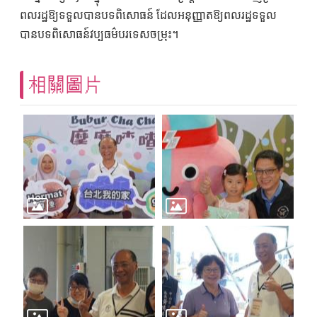
ពលរដ្ឋឱ្យទទួលបានបទពិសោធន៍ ដែលអនុញ្ញាតឱ្យពលរដ្ឋទទួល
បានបទពិសោធន៍វប្បធម៌បរទេសចម្រុះ។
相關圖片