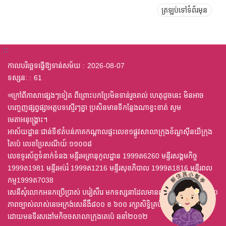
ត្រឡប់ទៅទំព័រមុន
:::
កាលបរិច្ឆេទធ្វើឱ្យទាន់សម័យ
2026-08-07
ទស្សនៈ
61
◎ក្រៅពីភាសាផ្សេងៗទៀត ពីព្រោះបកប្រែមិនទាន់រួចរាល់ ហេតុដូចនេះ មិនអាច
បញ្ចេញផ្សព្វផ្សាអត្តបទស្មើរៗគ្នា ប្រសិនមានទីកន្លែងណាខ្វះខាត់ សូម
មេតាអនុង្គ្រោះ។
អាស័យដ្ឋានៈជាន់ទី៩តំបន់ភាគកណ្តាលផ្ទះលេខ១ផ្លូវសាលាក្រុងខ័ណ្ឌស៊ីនយីក្រុង
តៃប៉េ លេខប្រៃសណីយ៍ៈ១១០០៨
លេខទូរស័ព្ទទំនាក់ទំនងៈមន្ទីរអត្រានុកូលដ្ឋាន 1999ត6260 មន្ទីរសង្គមកិច្ច
1999ត1981 មន្ទីរអប់រំ 1999ត1216 មន្ទីរសុខភិបាល 1999ត1816 មន្ទីរពល
កម្ម1999ត7038
សេនីសុំលោកអនកប្រើប្រាស់ បរៀសឹរេ មកទស្សនាដែលមានពុម្ព ឈុតឦលើស ៤,០
ភាពច្បាស់លាស់នេអេក្រង់សេនឹងឹ៨០០ ខ ៦០០ រក្សាសិទ្ធិគ្រប់យ៉ាង
ដោយមនទីរសងៅមកិចចសាលាក្រុងតេប៉េ ឆនាំ២០១២