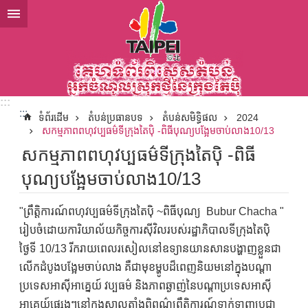
ទៅកាន់មាតិកាប្លុកមាតិកាសំខាន់
:::
:::
ទំព័រដើម
តំបន់ប្រធានបទ
តំបន់សមិទ្ធិផល
2024
សកម្មភាពពហុវប្បធម៌ទីក្រុងតៃប៉ិ -ពិធីបុណ្យបង្អែមចាប់លាង10/13
សកម្មភាពពហុវប្បធម៌ទីក្រុងតៃប៉ិ -ពិធី
បុណ្យបង្អែមចាប់លាង10/13
"ព្រឹត្តិការណ៍ពហុវប្បធម៌ទីក្រុងតៃប៉ិ ~ពិធីបុណ្យ Bubur Chacha "
រៀបចំដោយការិយាល័យកិច្ចការស៊ីវិលរបស់រដ្ឋាភិបាលទីក្រុងតៃប៉ិ
ថ្ងៃទី 10/13 រីករាយពេលរសៀលនៅឧទ្យានយានសានបង្ហាញខ្លួនជា
លើកដំបូងបង្អែមចាប់លាង គឺជាមុខម្ហូបដ៏ពេញនិយមនៅក្នុងបណ្តា
ប្រទេសអាស៊ីអាគ្នេយ៍ វប្បធម៌ និងភាពឆ្ងាញ់នៃបណ្តាប្រទេសអាស៊ី
អាគ្នេយ៍ផ្សេងៗនៅក្នុងសាលតាំងពិពណ៌ព្រឹត្តិការណ៍ទាក់ទាញប្រជា