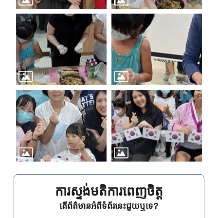
ការស្ទង់មតិការពេញចិត្ត
តើព័ត៌មានអំពីទំព័រនេះជួយឬទេ?