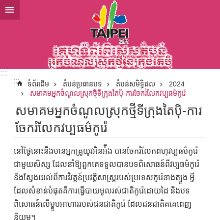
ទៅកាន់មាតិកាប្លុកមាតិកាសំខាន់
:::
:::
ទំព័រដើម
តំបន់ប្រធានបទ
តំបន់សមិទ្ធិផល
2024
សមាគមអ្នកចំណូលស្រុកថ្មីទីក្រុងតៃប៉ិ-ការចែករំលែកវប្បធម៌កូរ៉េ
សមាគមអ្នកចំណូលស្រុកថ្មីទីក្រុងតៃប៉ិ-ការ
ចែករំលែកវប្បធម៌កូរ៉េ
នៅថ្ងៃនោះនឹងមានអ្នកគ្រូយូវអិនអ៉ីង បានចែករំលែកពហុវប្បធម៌កូរ៉េ
ជាមួយសិស្ស ដែលនាំឱ្យពួកគេទទួលបានបទពិសោធន៍ពីវប្បធម៌កូរ៉េ
និងស្វែងយល់ពីការវិវត្តន៍ប្រវត្តិសាស្ត្ររបស់ប្រទេសកូរ៉េខាងត្បូង អ្វី
ដែលសំខាន់បំផុតគឺការធ្វើបាយមូលរស់ជាតិកូរ៉េដោយដៃ និងបទ
ពិសោធន៍លើម្ហូបអាហាររបស់ជនជាតិកូរ៉េ ដែលជនជាតិគគេពេញ
និយម។