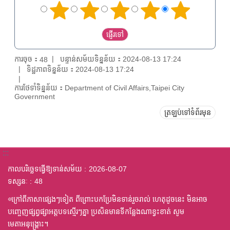
ការចុច：
បន្ទាន់សម័យទិន្នន័យ：2024-08-13 17:24
48
ទិដ្ឋភាពទិន្នន័យ：2024-08-13 17:24
ការថែទាំទិន្នន័យ：Department of Civil Affairs,Taipei City
Government
ត្រឡប់ទៅទំព័រមុន
:::
កាលបរិច្ឆេទធ្វើឱ្យទាន់សម័យ
2026-08-07
ទស្សនៈ
48
◎ក្រៅពីភាសាផ្សេងៗទៀត ពីព្រោះបកប្រែមិនទាន់រួចរាល់ ហេតុដូចនេះ មិនអាច
បញ្ចេញផ្សព្វផ្សាអត្តបទស្មើរៗគ្នា ប្រសិនមានទីកន្លែងណាខ្វះខាត់ សូម
មេតាអនុង្គ្រោះ។