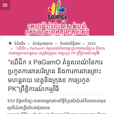
ទៅកាន់មាតិកាប្លុកមាតិកាសំខាន់
:::
:::
ទំព័រដើម
តំបន់ប្រធានបទ
តំបន់សមិទ្ធិផល
2024
"ឈឺជីក x PaGamO គំនួសពណ៌នៃការប្រកួតការពារបរិស្ថាន និងការ
ការពារគ្រោះមហន្តរាយ ខេត្តនិងក្រុងខ ការប្រកួត PK"ព្រឹត្តិការណ៍កម្មវិធី
"ឈឺជីក x PaGamO គំនួសពណ៌នៃការ
ប្រកួតការពារបរិស្ថាន និងការការពារគ្រោះ
មហន្តរាយ ខេត្តនិងក្រុងខ ការប្រកួត
PK"ព្រឹត្តិការណ៍កម្មវិធី
3/10 (ថ្ងៃអាទិត្យ) សមាគមអ្នករស់នៅថ្មីទីក្រុងតៃប៉ិនៅទីលានទល់មុខ
ស្ថានីយ៍រថភ្លើងតំបន់ស៊ុងសាន