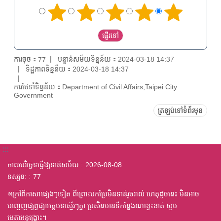
ការចុច：
បន្ទាន់សម័យទិន្នន័យ：2024-03-18 14:37
77
ទិដ្ឋភាពទិន្នន័យ：2024-03-18 14:37
ការថែទាំទិន្នន័យ：Department of Civil Affairs,Taipei City
Government
ត្រឡប់ទៅទំព័រមុន
:::
កាលបរិច្ឆេទធ្វើឱ្យទាន់សម័យ
2026-08-08
ទស្សនៈ
77
◎ក្រៅពីភាសាផ្សេងៗទៀត ពីព្រោះបកប្រែមិនទាន់រួចរាល់ ហេតុដូចនេះ មិនអាច
បញ្ចេញផ្សព្វផ្សាអត្តបទស្មើរៗគ្នា ប្រសិនមានទីកន្លែងណាខ្វះខាត់ សូម
មេតាអនុង្គ្រោះ។