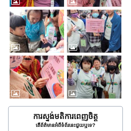
ការស្ទង់មតិការពេញចិត្ត
តើព័ត៌មានអំពីទំព័រនេះជួយឬទេ?