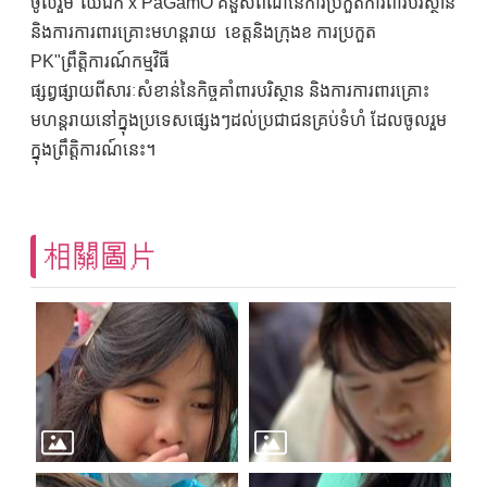
ចូលរួម"ឈឺជីក x PaGamO គំនួសពណ៌នៃការប្រកួតការពារបរិស្ថាន
និងការការពារគ្រោះមហន្តរាយ ខេត្តនិងក្រុងខ ការប្រកួត
PK"ព្រឹត្តិការណ៍កម្មវិធី
ផ្សព្វផ្សាយពីសារៈសំខាន់នៃកិច្ចគាំពារបរិស្ថាន និងការការពារគ្រោះ
មហន្តរាយនៅក្នុងប្រទេសផ្សេងៗដល់ប្រជាជនគ្រប់ទំហំ ដែលចូលរួម
ក្នុងព្រឹត្តិការណ៍នេះ។
相關圖片