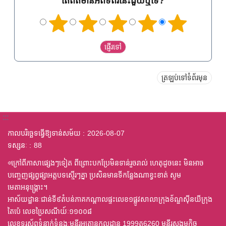
តើព័ត៌មានអំពីទំព័រនេះជួយឬទេ?
ត្រឡប់ទៅទំព័រមុន
:::
កាលបរិច្ឆេទធ្វើឱ្យទាន់សម័យ
2026-08-07
ទស្សនៈ
88
◎ក្រៅពីភាសាផ្សេងៗទៀត ពីព្រោះបកប្រែមិនទាន់រួចរាល់ ហេតុដូចនេះ មិនអាច
បញ្ចេញផ្សព្វផ្សាអត្តបទស្មើរៗគ្នា ប្រសិនមានទីកន្លែងណាខ្វះខាត់ សូម
មេតាអនុង្គ្រោះ។
អាស័យដ្ឋានៈជាន់ទី៩តំបន់ភាគកណ្តាលផ្ទះលេខ១ផ្លូវសាលាក្រុងខ័ណ្ឌស៊ីនយីក្រុង
តៃប៉េ លេខប្រៃសណីយ៍ៈ១១០០៨
លេខទូរស័ព្ទទំនាក់ទំនងៈមន្ទីរអត្រានុកូលដ្ឋាន 1999ត6260 មន្ទីរសង្គមកិច្ច