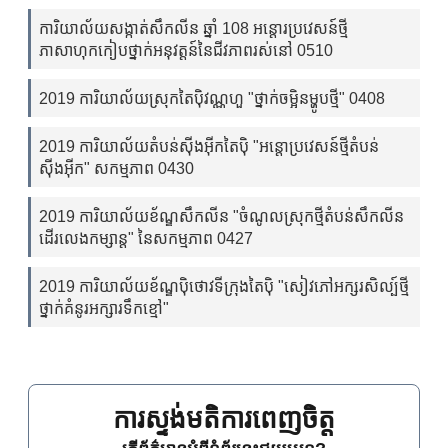
ការិយាល័យសង្កាត់សឹកលីន ឆ្នាំ 108 អន្តោរប្រវេសន៍ថ្មី
ភាសាហុកកៀបថ្នាក់អនុវត្តន៍នៃជីវភាពរស់នៅ 0510
2019 ការិយាល័យស្រុកតៃប៉ិវណ្ណហួ "ថ្នាក់ចម្អិនម្ហូបថ្មី" 0408
2019 ការិយាល័យតំបន់ស៊ីងអ៊ីកតៃប៉ិ "អន្តោប្រវេសន៍ថ្មីតំបន់
ស៊ីងអ៊ីក" សកម្មភាព 0430
2019 ការិយាល័យខ័ណ្ឌសឹកលីន "ចំណូលស្រុកថ្មីតំបន់សឹកលីន
ដើរលេងកម្សាន្ត" នៃសកម្មភាព 0427
2019 ការិយាល័យខ័ណ្ឌប៉ិថោវទីក្រុងតៃប៉ិ "សៀវភៅអក្សរសិល្ប៍ថ្មី
ថ្នាក់គំនូរអក្សារទឹកខ្មៅ"
ការស្ទង់មតិការពេញចិត្ត