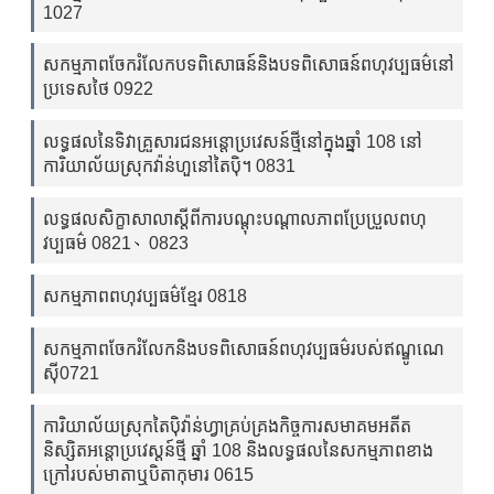
1027
សកម្មភាពចែករំលែកបទពិសោធន៍និងបទពិសោធន៍ពហុវប្បធម៌នៅ
ប្រទេសថៃ 0922
លទ្ធផលនៃទិវាគ្រួសារជនអន្តោប្រវេសន៍ថ្មីនៅក្នុងឆ្នាំ 108 នៅ
ការិយាល័យស្រុកវ៉ាន់ហួនៅតៃប៉ិ។ 0831
លទ្ធផលសិក្ខាសាលាស្តីពីការបណ្តុះបណ្តាលភាពប្រែប្រួលពហុ
វប្បធម៌ 0821、0823
សកម្មភាពពហុវប្បធម៌ខ្មែរ 0818
សកម្មភាពចែករំលែកនិងបទពិសោធន៍ពហុវប្បធម៌របស់ឥណ្ឌូណេ
ស៊ី0721
ការិយាល័យស្រុកតៃប៉ិវ៉ាន់ហ្វាគ្រប់គ្រងកិច្ចការសមាគមអតីត
និស្សិតអន្តោប្រវេស្តន៍ថ្មី ឆ្នាំ 108 និងលទ្ធផលនៃសកម្មភាពខាង
ក្រៅរបស់មាតាឬបិតាកុមារ 0615