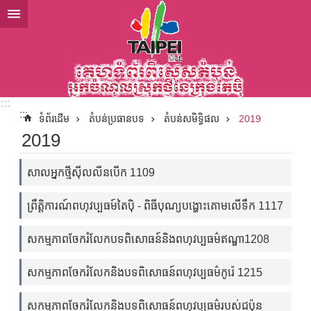
ទៅកាន់មាតិកាប្លុកមាតិកាសំខាន់
:::
:::
ទំព័រដើម
តំបន់ប្រធានបទ
តំបន់សមិទ្ធិផល
2019
2019
សាលអ្នកថ្មីស៊ីលលីនបើក 1109
ព្រឹត្តិការណ៍ពហុវប្បធម៍តៃប៉ិ - ពិធីបុណ្យបង្ហោះគោមលើទឹក 1117
សកម្មភាពចែករំលែកបទពិសោធន៍និងពហុវប្បធម៌ឥណ្ឌា1208
សកម្មភាពចែករំលែកនិងបទពិសោធន៍ពហុវប្បធម៌កូរ៉េ 1215
សកម្មភាពចែករំលែកនិងបទពិសោធន៍ពហុវប្បធម៌របស់ជប៉ុន