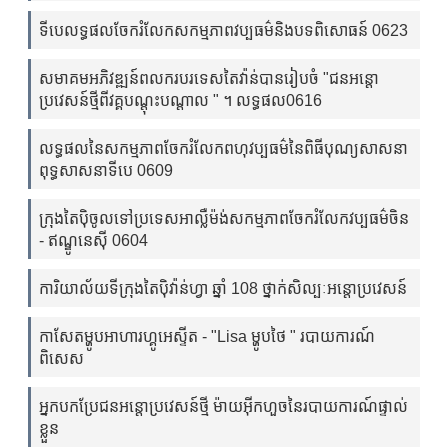
ទីបេលទ្ធផលចែករំលែកសកម្មភាពវប្បធម៌និងបទពិសោធន៍ 0623
សមាគមអភិវឌ្ឍន៍ពលករបរទេសតៃវ៉ាន់បានរៀបចំ "ជនអន្តោ
ប្រវេសន៍ថ្មីពីវគ្គបណ្តុះបណ្តាល " ។ លទ្ធផល0616
លទ្ធផលនៃសកម្មភាពចែករំលែកពហុវប្បធម៌នៃពិធីបុណ្យសាសនា
ពុទ្ធសាសនាទីបេ 0609
ក្រុងតៃប៉ិចូលទៅប្រទេសអាល្លឺម៉ង់សកម្មភាពចែករំលែកវប្បធម៌ចិន
- ឥណ្ឌូនេស៊ី 0604
ការិយាល័យទីក្រុងតៃប៉ិវ៉ាន់ហ្វា ឆ្នាំ 108 ថ្នាក់សិល្បៈអន្តោប្រវេសន៍
កាសែតម្ហូបអាហារហ្គូអេស្ទីត - "Lisa ម្ហូបថៃ " របាយការណ៍
ពិសេស
អ្នកបកប្រែជនអន្តោប្រវេសន៍ថ្មី ម៉ាយអ៊ីកហួចនៃរបាយការណ៍ផ្ទាល់
ខ្លួន