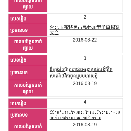
2
台北市新移民市民参加型予算提案
大会
2016-08-22
3
ទីក្រុងតៃប៉ិប្រជាជនអន្តោប្រវេសន៍ថ្មីនៃ
សំណើថវិកាចូលរួមមហាសន្និ
2016-08-19
4
ผู้ย้ายถิ่นฐานใหม่กรุงไทเปเข้าร่วมประชุม
จัดทำงบประมาณแบบมีส่วนร่วม
2016-08-19