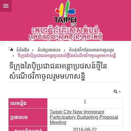
ទៅកាន់មាតិកាប្លុកមាតិកាសំខាន់
:::
:::
ទំព័រដើម
តំបន់ប្រធានបទ
តំបន់ថវិកាដែលមានការចូលរួម
ទីក្រុងតៃប៉ិប្រជាជនអន្តោប្រវេសន៍ថ្មីនៃសំណើថវិកាចូលរួមមហាសន្និ
ទីក្រុងតៃប៉ិប្រជាជនអន្តោប្រវេសន៍ថ្មីនៃ
សំណើថវិកាចូលរួមមហាសន្និ
1
Taipei City New Immigrant
Participatory Budgeting Proposal
Meeting
2016-08-22