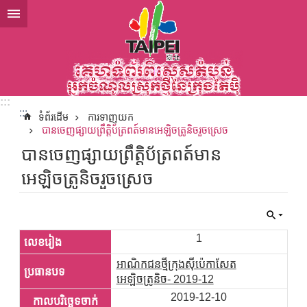
ទៅកាន់មាតិកាប្លុកមាតិកាសំខាន់
:::
:::
ទំព័រដើម
ការទាញយក
បានចេញផ្សាយព្រឹត្តិប័ត្រពត៍មានអេឡិចត្រូនិចរួចស្រេច
បានចេញផ្សាយព្រឹត្តិប័ត្រពត៍មាន
អេឡិចត្រូនិចរួចស្រេច
1
អាណិកជនថ្មីក្រុងស៊ីប៉េកាសែត
អេឡិចត្រូនិច- 2019-12
2019-12-10