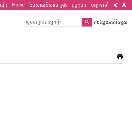
Home
ផៀវូ
វែបសាយត៍សាលាក្រុង
ពុម្ពកុមារ
បញ្ហាទូទៅ
ការស្វែងរកកំរិតខ្ពស់