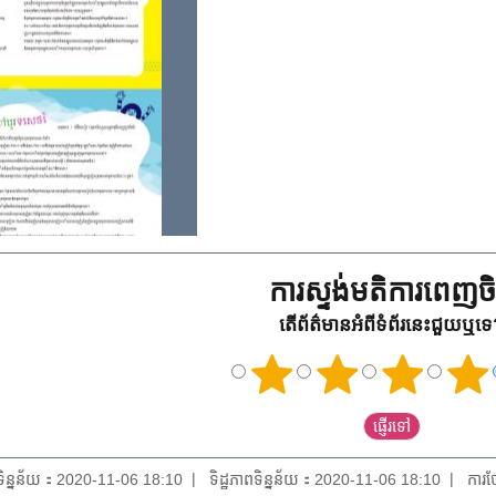
ការស្ទង់មតិការពេញចិត
តើព័ត៌មានអំពីទំព័រនេះជួយឬទ
យទិន្នន័យ：2020-11-06 18:10
ទិដ្ឋភាពទិន្នន័យ：2020-11-06 18:10
ការថ