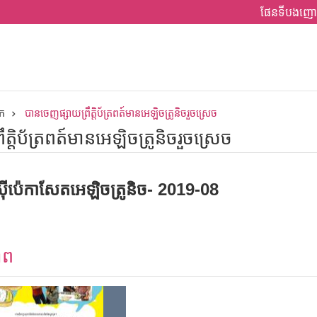
ផែនទីបងញោ
ក
បានចេញផ្សាយព្រឹត្តិប័ត្រពត៍មានអេឡិចត្រូនិចរួចស្រេច
្តិប័ត្រពត៍មានអេឡិចត្រូនិចរួចស្រេច
ស៊ីប៉េកាសែតអេឡិចត្រូនិច- 2019-08
ាព