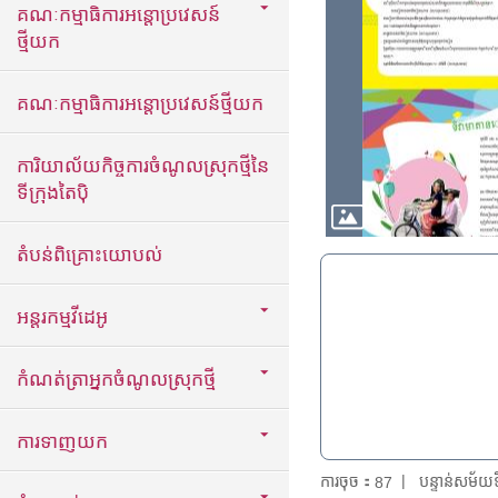
គណៈកម្មាធិការអន្តោប្រវេសន៍
ថ្មីយក
គណៈកម្មាធិការអន្តោប្រវេសន៍ថ្មីយក
ការិយាល័យកិច្ចការចំណូលស្រុកថ្មីនៃ
ទីក្រុងតៃប៉ិ
តំបន់ពិគ្រោះយោបល់
អន្តរកម្មវីដេអូ
កំណត់ត្រាអ្នកចំណូលស្រុកថ្មី
ការទាញយក
ការចុច：
បន្ទាន់សម័
87