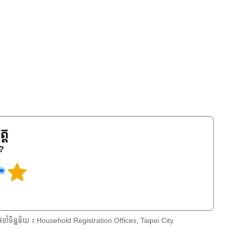
្ត
េ?
ែទាំទិន្នន័យ：Household Registration Offices, Taipei City