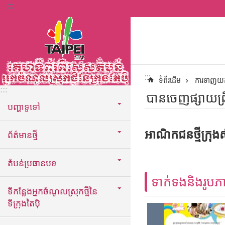
:::
ទៅកាន់មាតិកាប្លុកមាតិកាសំខាន់
:::
ទំព័រដើម
ការទាញយ
:::
បានចេញផ្សាយព្រឹត
បញ្ហាទូទៅ
អាណិកជនថ្មីក្រុង
ព័ត៌មានថ្មី
តំបន់ប្រធានបទ
ទាក់ទងនិងរូបភ
ទីកន្លែងអ្នកចំណូលស្រុកថ្មីនៃ
ទីក្រុងតៃប៉ិ