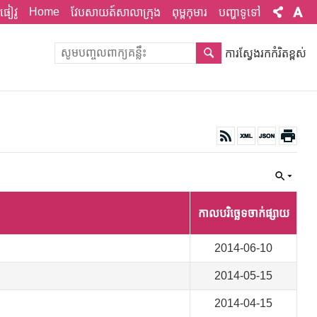
Home
ផៀវូ
វែបសាយត៍សាលាក្រុង
ពុម្ពកុមារ
បញ្ហាទូទៅ
ការស្វែងរកកំរិតខ្ពស់
កាលបរិច្ឆេទចាក់ផ្សាយ
2014-06-10
2014-05-15
2014-04-15