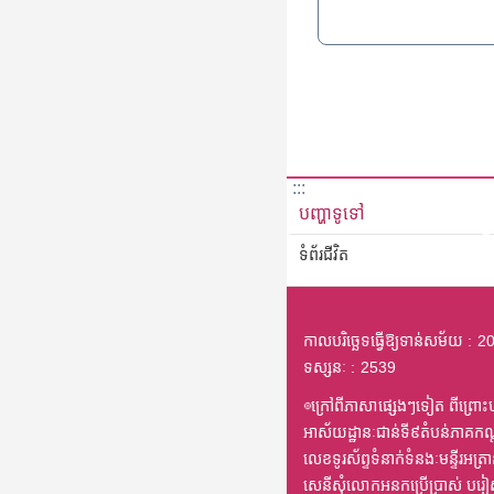
:::
បញ្ហាទូទៅ
ទំព័រជីវិត
កាលបរិច្ឆេទធ្វើឱ្យទាន់សម័យ
20
ទស្សនៈ
2539
◎ក្រៅពីភាសាផ្សេងៗទៀត ពីព្រោះបក
អាស័យដ្ឋានៈជាន់ទី៩តំបន់ភាគកណ
លេខទូរស័ព្ទទំនាក់ទំនងៈមន្ទីរអ
សេនីសុំលោកអនកប្រើប្រាស់ បរ