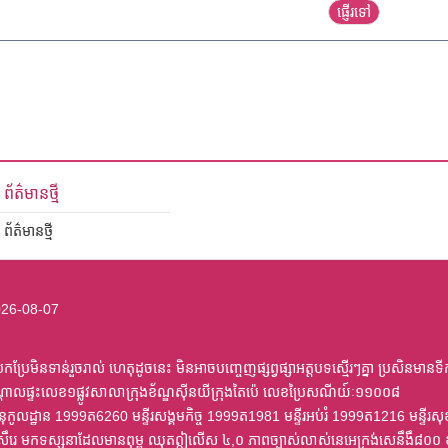
ព័ត៌មានថ្មី
ព័ត៌មានថ្មី
26-08-07
ប្រែមិនទាន់រួចរាល់ ហេតុដូចនេះ មិនអាចបញ្ចេញផ្សព្វផ្សាអត្តបទស្មើរៗគ្នា ប្រសិនមានទី
្តាលផ្ទះលេខ១ផ្លូវសាលាក្រុងខ័ណ្ឌស៊ីនយីក្រុងតៃប៉េ លេខប្រៃសណីយ៍ៈ១១០០៨
ត្រានុកូលដ្ឋាន 1999ត6260 មន្ទីរសង្គមកិច្ច 1999ត1981 មន្ទីរអប់រំ 1999ត1216 មន
ៀសឹរេ មកទស្សនាដែលមានពុម្ព ឈុតឦលើស ៤,០ ភាពច្បាស់លាស់នេអេក្រង់សេនឹងឹ៨០០ 