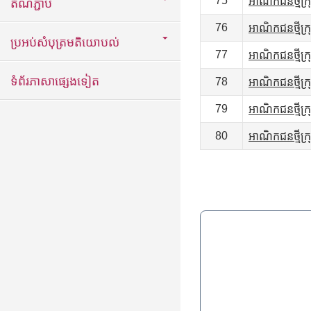
75
អាណិកជនថ្មីក្
តំណភ្ជាប់
76
អាណិកជនថ្មីក្
ប្រអប់សំបុត្រមតិយោបល់
77
អាណិកជនថ្មីក្
ទំព័រភាសាផ្សេងទៀត
78
អាណិកជនថ្មីក្
79
អាណិកជនថ្មីក្
80
អាណិកជនថ្មីក្