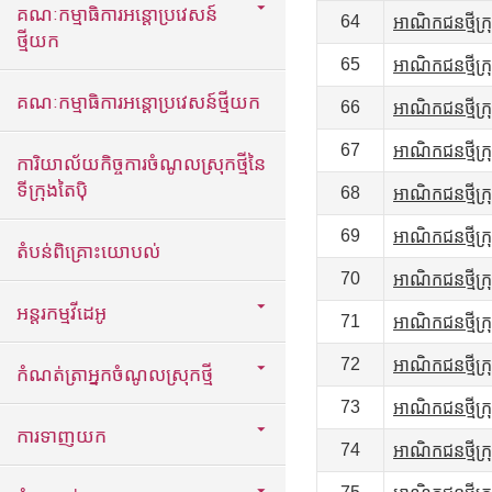
គណៈកម្មាធិការអន្តោប្រវេសន៍
64
អាណិកជនថ្មីក្
ថ្មីយក
65
អាណិកជនថ្មីក្
គណៈកម្មាធិការអន្តោប្រវេសន៍ថ្មីយក
66
អាណិកជនថ្មីក្
67
អាណិកជនថ្មីក្
ការិយាល័យកិច្ចការចំណូលស្រុកថ្មីនៃ
ទីក្រុងតៃប៉ិ
68
អាណិកជនថ្មីក្
69
អាណិកជនថ្មីក្
តំបន់ពិគ្រោះយោបល់
70
អាណិកជនថ្មីក្
អន្តរកម្មវីដេអូ
71
អាណិកជនថ្មីក្
72
អាណិកជនថ្មីក្
កំណត់ត្រាអ្នកចំណូលស្រុកថ្មី
73
អាណិកជនថ្មីក្
ការទាញយក
74
អាណិកជនថ្មីក្