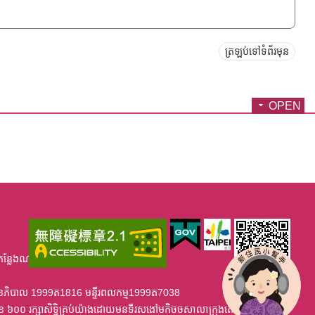
ត្រឡប់ទៅទំព័រមុន
OPEN
កន្លែងណាខ្វះខាត់ សូមមេតាអនុង្គ្រោះ។
្ទីរសុខភិបាល 1999ត1816 មន្ទីរពលកម្ម1999ត7038
ខ ៦០០ រក្សាសិទ្ធិគ្រប់យ៉ាងដោយមនទីរសងៅមកិចចសាលាក្រុងតេប៉េ ឆនាំ២០១២