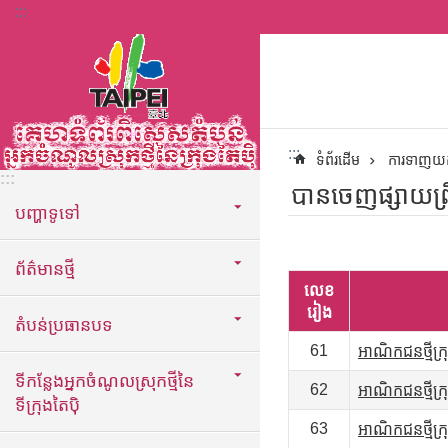
:::
ទៅកាន់មាតិកាប្លុកមាតិកាសំខាន់
:::
ទំព័រដើម
ការទាញយ
:::
បានចេញផ្សាយព្រឹត
បញ្ហាទូទៅ
ព័ត៌មានថ្មី
លេខ
រៀង
តំបន់ប្រធានបទ
61
អាណិកជនថ្មីក្
ទីកន្លែងអ្នកចំណូលស្រុកថ្មីនៃ
62
អាណិកជនថ្មីក្
ទីក្រុងតៃប៉ិ
63
អាណិកជនថ្មីក្