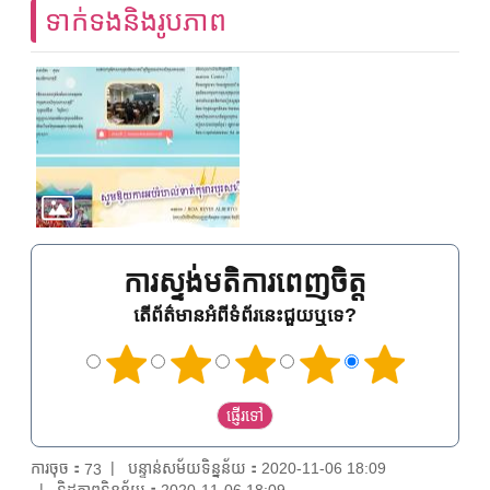
ទាក់ទងនិងរូបភាព
ការស្ទង់មតិការពេញចិត្ត
តើព័ត៌មានអំពីទំព័រនេះជួយឬទេ?
ការចុច：
បន្ទាន់សម័យទិន្នន័យ：2020-11-06 18:09
73
ទិដ្ឋភាពទិន្នន័យ：2020-11-06 18:09