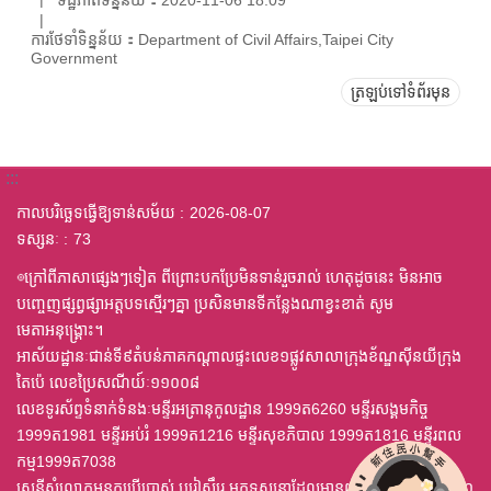
ការថែទាំទិន្នន័យ：Department of Civil Affairs,Taipei City
Government
ត្រឡប់ទៅទំព័រមុន
:::
កាលបរិច្ឆេទធ្វើឱ្យទាន់សម័យ
2026-08-07
ទស្សនៈ
73
◎ក្រៅពីភាសាផ្សេងៗទៀត ពីព្រោះបកប្រែមិនទាន់រួចរាល់ ហេតុដូចនេះ មិនអាច
បញ្ចេញផ្សព្វផ្សាអត្តបទស្មើរៗគ្នា ប្រសិនមានទីកន្លែងណាខ្វះខាត់ សូម
មេតាអនុង្គ្រោះ។
អាស័យដ្ឋានៈជាន់ទី៩តំបន់ភាគកណ្តាលផ្ទះលេខ១ផ្លូវសាលាក្រុងខ័ណ្ឌស៊ីនយីក្រុង
តៃប៉េ លេខប្រៃសណីយ៍ៈ១១០០៨
លេខទូរស័ព្ទទំនាក់ទំនងៈមន្ទីរអត្រានុកូលដ្ឋាន 1999ត6260 មន្ទីរសង្គមកិច្ច
1999ត1981 មន្ទីរអប់រំ 1999ត1216 មន្ទីរសុខភិបាល 1999ត1816 មន្ទីរពល
កម្ម1999ត7038
សេនីសុំលោកអនកប្រើប្រាស់ បរៀសឹរេ មកទស្សនាដែលមានពុម្ព ឈុតឦលើស ៤,០