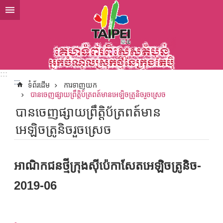
ទៅកាន់មាតិកាប្លុកមាតិកាសំខាន់
:::
:::
ទំព័រដើម
ការទាញយក
បានចេញផ្សាយព្រឹត្តិប័ត្រពត៍មានអេឡិចត្រូនិចរួចស្រេច
បានចេញផ្សាយព្រឹត្តិប័ត្រពត៍មាន
អេឡិចត្រូនិចរួចស្រេច
អាណិកជនថ្មីក្រុងស៊ីប៉េកាសែតអេឡិចត្រូនិច-
2019-06