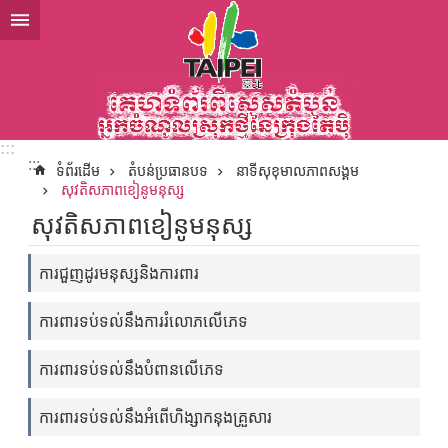
ទៅកាន់មាតិកាប្លុកមាតិកាសំខាន់
:::
:::
ទំព័រដើម
តំបន់ប្រធានបទ
នាទីសុខុមាលភាពសង្គម
សុវតិសភាពខៀនូមនុស្ស
សុវតិសភាពខៀនូមនុស្ស
ការជួញដូរមនុស្សនិងការពារ
ការពារទប់ទល់នឹងការរំលោភលើភេទ
ការពារទប់ទល់នឹងបំពានលើភេទ
ការពារទប់ទល់នឹងអំពើហិង្សាកនុងគ្រួសារ