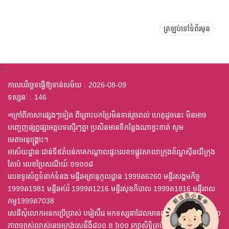
ត្រឡប់ទៅទំព័រមុន
:::
កាលបរិច្ឆេទធ្វើឱ្យទាន់សម័យ
2026-08-09
ទស្សនៈ
146
◎ក្រៅពីភាសាផ្សេងៗទៀត ពីព្រោះបកប្រែមិនទាន់រួចរាល់ ហេតុដូចនេះ មិនអាច
បញ្ចេញផ្សព្វផ្សាអត្តបទស្មើរៗគ្នា ប្រសិនមានទីកន្លែងណាខ្វះខាត់ សូម
មេតាអនុង្គ្រោះ។
អាស័យដ្ឋានៈជាន់ទី៩តំបន់ភាគកណ្តាលផ្ទះលេខ១ផ្លូវសាលាក្រុងខ័ណ្ឌស៊ីនយីក្រុង
តៃប៉េ លេខប្រៃសណីយ៍ៈ១១០០៨
លេខទូរស័ព្ទទំនាក់ទំនងៈមន្ទីរអត្រានុកូលដ្ឋាន 1999ត6260 មន្ទីរសង្គមកិច្ច
1999ត1981 មន្ទីរអប់រំ 1999ត1216 មន្ទីរសុខភិបាល 1999ត1816 មន្ទីរពល
កម្ម1999ត7038
សេនីសុំលោកអនកប្រើប្រាស់ បរៀសឹរេ មកទស្សនាដែលមានពុម្ព ឈុតឦលើស ៤,០
ភាពច្បាស់លាស់នេអេក្រង់សេនឹងឹ៨០០ ខ ៦០០ រក្សាសិទ្ធិគ្រប់យ៉ាង