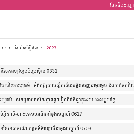
ផែនទីបងញោ
ានបទ
តំបន់សមិទ្ធិផល
2023
ំលែកពហុវប្បធម៌ប្រេស៊ីល 0331
ចែករំលែកវប្បធម៌ - អំពីប្រើប្រាស់ស្លឹកតើយចម្អិនចេញជាមុខម្ហូប និងការចែក
វប្បធម៌ - សកម្មភាពកសិករខ្នាតតូចរៀនពីវ៉ានីឡាក្នុងរយៈពេលមួយថ្ងៃ
ធម៌អ៊ីតាលី-ហាងទេសចរណ៍នៅចុងសប្តាហ៍ 0617
ទនៃទេសចរណ៍-វប្បធម៍ម៉ាឡេស៊ីនាចុងសប្តាហ៍ 0708