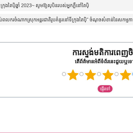
ក្រុងតៃប៉ិឆ្នាំ 2023~ សូមឱ្យសុបិនរបស់អ្នកភ្លឺនៅតៃប៉ិ
្រាប់ពលករចំណាកស្រុកអន្តរជាតិរូបគំនូរនៅទីក្រុងតៃប៉ិ" ចំណុចសំខាន់នៃសកម្ម
ការស្ទង់មតិការពេញចិត
តើព័ត៌មានអំពីទំព័រនេះជួយឬទ