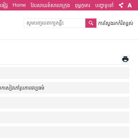
Home
ផៀវូ
វែបសាយត៍សាលាក្រុង
ពុម្ពកុមារ
បញ្ហាទូទៅ
ការស្វែងរកកំរិតខ្ពស់
រំលែកសៀវភៅរូបភាពវប្បធម៌