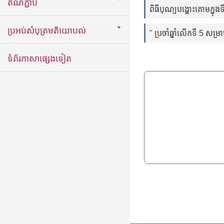
តំណភ្ជាប់
ពិធីបុណ្យបង្ហោះគោមក្នុងទី
ប្រអប់សំបុត្រមតិយោបល់
" ប្រចាំឆ្នាំលើកទី 5 សម
ទំព័រភាសាផ្សេងទៀត