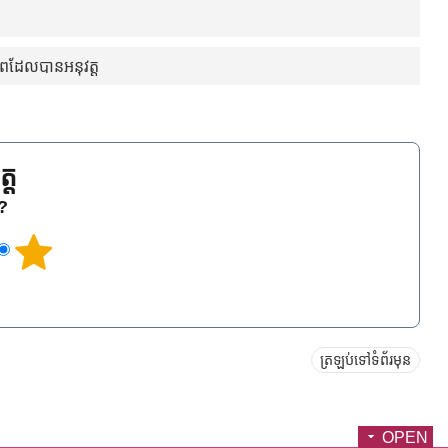
ភាពដែលបានអនុវត្ត
្ត
េ?
ត្រឡប់ទៅទំព័រមុន
OPEN