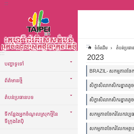
:::
ទៅកាន់មាតិកាប្លុកមាតិកាសំខាន់
:::
ទំព័រដើម
តំបន់ប្រធ
:::
2023
បញ្ហាទូទៅ
BRAZIL- សកម្មភាពចែករ
ព័ត៌មានថ្មី
សិក្ខាសិលាកសិករខ្នាតតូច
តំបន់ប្រធានបទ
សិក្ខាសិលាកសិករខ្នាតតូច
ទីកន្លែងអ្នកចំណូលស្រុកថ្មីនៃ
សកម្មភាពចែករំលែកវប្ប
ទីក្រុងតៃប៉ិ
សកម្មភាពចែករំលែកអត្ថប