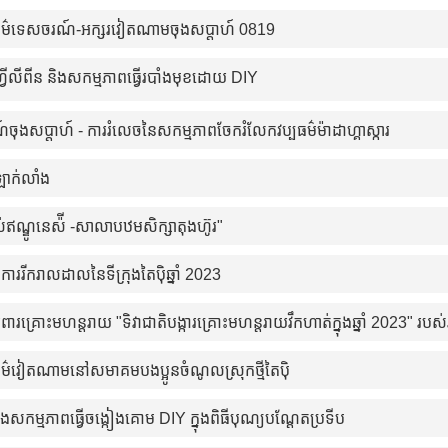
ធម៌ទេសចរណ៍-អក្សរវៀតណាមចុងសប្តាហ៍ 0819
្វីលីពីន និងសកម្មភាពធ្វើរបាំងមុខដោយ DIY
ុងសប្តាហ៍ - ការរំលេចនៃសកម្មភាពចែករំលែកវប្បធម៌ម៉ាដាហ្គាស្ការ
ាក់លាំង
ស់ឥណ្ឌូនេស៉ី -សាលាបឋមសិក្សាតុងហ៊ូរ"
ឹងការរីករាលដាលនៃទីក្រុងតៃប៉ិឆ្នាំ 2023
រពារគ្រោះមហន្តរាយ "ទិវាជាតិបង្ការគ្រោះមហន្តរាយវឹកហាត់ក្នុងឆ្នាំ 2023" របស់រដ
ប្បធម៌វៀតណាមនៅសមាគមបងប្អូនចំណូលស្រុកថ្មីតៃប៉ិ
ិងសកម្មភាពធ្វើចង្កៀងគោម DIY ក្នុងពិធីបុណ្យបណ្តែតប្រទីប