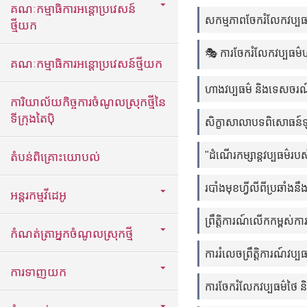
គណៈកម្មាធិការអន្តោប្រវេសន៍
សកម្មភាពចែករំលែកវប្ប
ថ្មីយក
🎭 ការចែករំលែកវប្បធម៌ហ
គណៈកម្មាធិការអន្តោប្រវេសន៍ថ្មីយក
ហាងវប្បធម៌ និងទេសចរណ៍ច
ការិយាល័យកិច្ចការចំណូលស្រុកថ្មីនៃ
ទីក្រុងតៃប៉ិ
សិក្ខាសាលាបទពិសោធន៍ឡ
"ដំណើរកម្សាន្តវប្បធម៌រប
តំបន់ពិគ្រោះយោបល់
របាំងមុខហ្វីលីពីប្រឆាំងន
អន្តរកម្មវីដេអូ
ព្រឹត្តិការណ៍លើកកម្ពស់កា
កំណត់ត្រាអ្នកចំណូលស្រុកថ្មី
ការរំលេចព្រឹត្តិការណ៍វ
ការទាញយក
ការចែករំលែកវប្បធម៌ថៃ ន