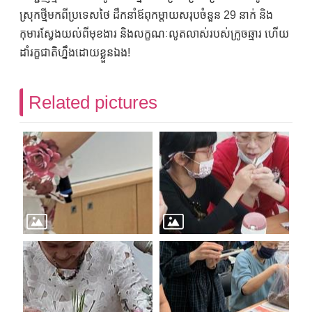
ស្រុកថ្មីមកពីប្រទេសថៃ ដឹកនាំឪពុកម្តាយសរុបចំនួន 29 នាក់ និង
កុមារស្វែងយល់ពីមុខងារ និងលក្ខណៈលូតលាស់របស់ក្រូចឆ្មារ ហើយ
ដាំរក្ខជាតិហ្នឹងដោយខ្លួនឯង!
Related pictures