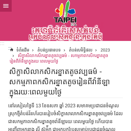
ទៅកាន់មាតិកាប្លុកមាតិកាសំខាន់
:::
:::
ទំព័រដើម
តំបន់ប្រធានបទ
តំបន់សមិទ្ធិផល
2023
សិក្ខាសិលាកសិករខ្នាតតូចវប្បធម៌ - សកម្មភាពកសិករខ្នាតតូច
រៀនពីវ៉ានីឡាក្នុងរយៈពេលមួយថ្ងៃ
សិក្ខាសិលាកសិករខ្នាតតូចវប្បធម៌ -
សកម្មភាពកសិករខ្នាតតូចរៀនពីវ៉ានីឡា
ក្នុងរយៈពេលមួយថ្ងៃ
នៅរសៀលថ្ងៃទី 13 ខែឧសភា ឆ្នាំ 2023 សមាគមប្រជាជនចំណូល
ស្រុកថ្មីតំបន់វ័នហ័របានរៀបចំសិក្ខាសាលាកសិករខ្នាតតូចវប្បធម៌ ដែល
ជាសកម្មភាពកសិករខ្នាតតូចវ៉ានីឡារយៈពេលមួយថ្ងៃ ហើយបាន
អញ្ជើញអ្មកនាង លី ស៊ូអ៉ីក ជាអ្នកបកប្រែសម្រាប់ប្រជាជនចំណូល