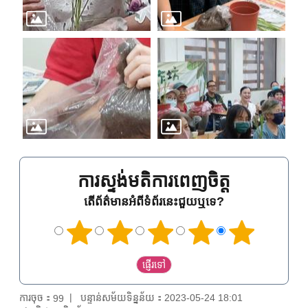
ការស្ទង់មតិការពេញចិត្ត
តើព័ត៌មានអំពីទំព័រនេះជួយឬទេ?
ការចុច：
បន្ទាន់សម័យទិន្នន័យ：2023-05-24 18:01
99