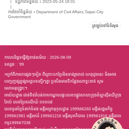
ទិដ្ឋភាពទិន្នន័យ：2023-05-24 18:01
ការថែទាំទិន្នន័យ：Department of Civil Affairs,Taipei City
Government
ត្រឡប់ទៅទំព័រមុន
:::
កាលបរិច្ឆេទធ្វើឱ្យទាន់សម័យ
2026-08-09
ទស្សនៈ
99
◎ក្រៅពីភាសាផ្សេងៗទៀត ពីព្រោះបកប្រែមិនទាន់រួចរាល់ ហេតុដូចនេះ មិនអាច
បញ្ចេញផ្សព្វផ្សាអត្តបទស្មើរៗគ្នា ប្រសិនមានទីកន្លែងណាខ្វះខាត់ សូម
មេតាអនុង្គ្រោះ។
អាស័យដ្ឋានៈជាន់ទី៩តំបន់ភាគកណ្តាលផ្ទះលេខ១ផ្លូវសាលាក្រុងខ័ណ្ឌស៊ីនយីក្រុង
តៃប៉េ លេខប្រៃសណីយ៍ៈ១១០០៨
លេខទូរស័ព្ទទំនាក់ទំនងៈមន្ទីរអត្រានុកូលដ្ឋាន 1999ត6260 មន្ទីរសង្គមកិច្ច
1999ត1981 មន្ទីរអប់រំ 1999ត1216 មន្ទីរសុខភិបាល 1999ត1816 មន្ទីរពល
កម្ម1999ត7038