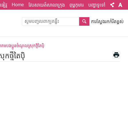
Home
ផៀវូ
វែបសាយត៍សាលាក្រុង
ពុម្ពកុមារ
បញ្ហាទូទៅ
ការស្វែងរកកំរិតខ្ពស់
មបងប្អូនចំណូលស្រុកថ្មីតៃប៉ិ
ថ្មីតៃប៉ិ