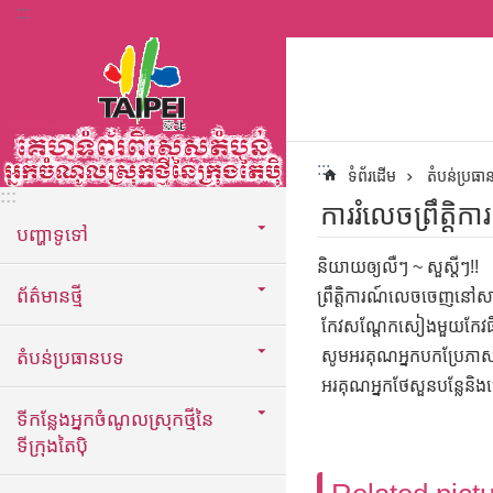
:::
ទៅកាន់មាតិកាប្លុកមាតិកាសំខាន់
:::
ទំព័រដើម
តំបន់ប្រធ
:::
ការរំលេចព្រឹត្ត
បញ្ហាទូទៅ
និយាយឲ្យលឺៗ ~ សួស្តីៗ!!
ព័ត៌មានថ្មី
ព្រឹត្តិការណ៍លេចចេញនៅសា
កែវសណ្តែកសៀងមួយកែវផឹក ម
តំបន់ប្រធានបទ
សូមអរគុណអ្នកបកប្រែភាស
អរគុណអ្នកថែសួនបន្លែនិងម
ទីកន្លែងអ្នកចំណូលស្រុកថ្មីនៃ
ទីក្រុងតៃប៉ិ