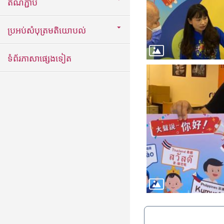
តំណភ្ជាប់
ប្រអប់សំបុត្រមតិយោបល់
ទំព័រភាសាផ្សេងទៀត