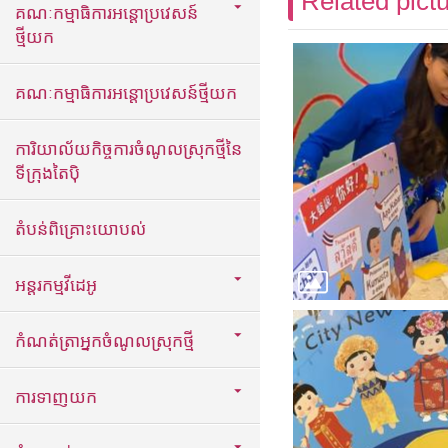
Related pict
គណៈកម្មាធិការអន្តោប្រវេសន៍
ថ្មីយក
គណៈកម្មាធិការអន្តោប្រវេសន៍ថ្មីយក
ការិយាល័យកិច្ចការចំណូលស្រុកថ្មីនៃ
ទីក្រុងតៃប៉ិ
តំបន់ពិគ្រោះយោបល់
អន្តរកម្មវីដេអូ
កំណត់ត្រាអ្នកចំណូលស្រុកថ្មី
ការទាញយក