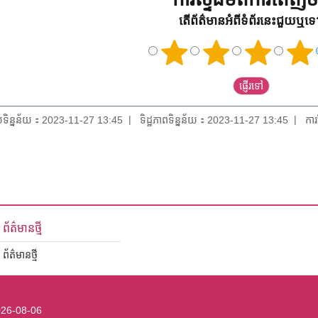
តើព័ត៌មានអំពីទំព័រនេះជួយឬទ
័យទិន្នន័យ：2023-11-27 13:45
ទិដ្ឋភាពទិន្នន័យ：2023-11-27 13:45
កា
ព័ត៌មានថ្មី
ព័ត៌មានថ្មី
26-08-06