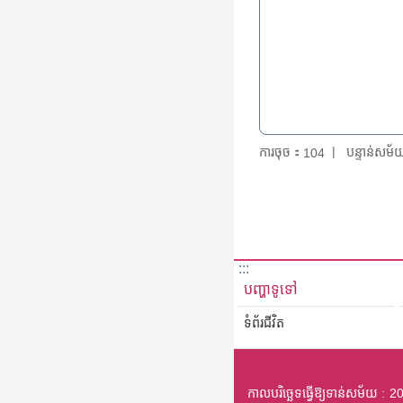
ការចុច：
បន្ទាន់សម
104
:::
បញ្ហាទូទៅ
ទំព័រជីវិត
កាលបរិច្ឆេទធ្វើឱ្យទាន់សម័យ
20