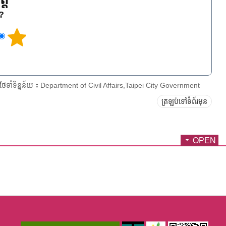
េ?
រថែទាំទិន្នន័យ：Department of Civil Affairs,Taipei City Government
ត្រឡប់ទៅទំព័រមុន
OPEN