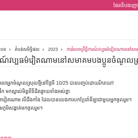
ផែនទីបងញោ
ានបទ
តំបន់សមិទ្ធិផល
2023
ការរំលេចព្រឹត្តិការណ៍វប្បធម៌វៀតណាមនៅសមាគ
ិការណ៍វប្បធម៌វៀតណាមនៅសមាគមបងប្អូនចំណូលស្រុក
លាអ្នកចំណូលស្រុលថ្មីនៅថ្ងៃទី 10/25 បានបញ្ចប់ដោយរីករាយ!!
កស្គាល់មិត្តពីទីជិតឆ្ងាយទាំងអស់គ្នា
ាវៀតណាម លីជីងកាំង ដែលបានលេងការបកប្រែវ៉ានីឡាជាមួយអ្នកចូលរួម។
េភូមិសង្កាត់មកចូលរួម។