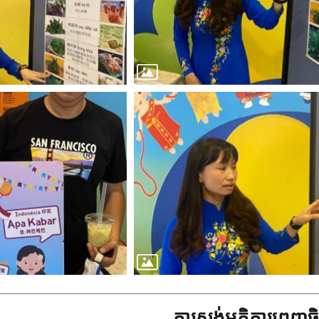
ការស្ទង់មតិការពេញចិត