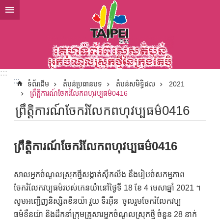
ទៅកាន់មាតិកាប្លុកមាតិកាសំខាន់
:::
:::
ទំព័រដើម
តំបន់ប្រធានបទ
តំបន់សមិទ្ធិផល
2021
ព្រឹត្តិការណ៍ចែករំលែកពហុវប្បធម៌0416
ព្រឹត្តិការណ៍ចែករំលែកពហុវប្បធម៌0416
ព្រឹត្តិការណ៍ចែករំលែកពហុវប្បធម៌0416
សាលអ្នកចំណូលស្រុកថ្មីសង្កាត់ស៊ឹកលីង នឹងរៀបចំសកម្មភាព
ចែករំលែកវប្បធម៌របស់កេនយ៉ានៅថ្ងៃទី 18 ខែ 4 មេសាឆ្នាំ 2021 ។
សូមអញ្ជើញនិស្សិតខឺនយ៉ា វួយ ទឺរអ៊ីន ចូលរួមចែករំលែកវប្ប
ធម៌ខឺនយ៉ា និងដឹកនាំក្រុមគ្រួសារអ្នកចំណូលស្រុកថ្មី ចំនួន 28 នាក់