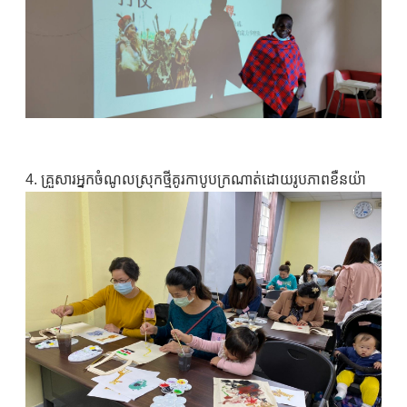
4. គ្រួសារអ្នកចំណូលស្រុកថ្មីគូរកាបូបក្រណាត់ដោយរូបភាពខឺនយ៉ា