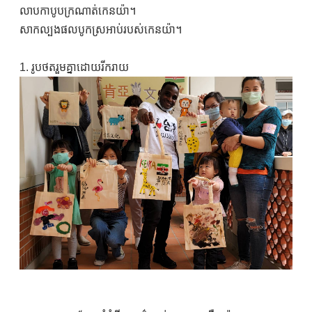
លាបកាបូបក្រណាត់កេនយ៉ា។
សាកល្បងផលបូកស្រអាប់របស់កេនយ៉ា។
1. រូបថតរួមគ្នាដោយរីករាយ