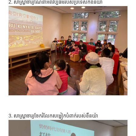
2. សាស្រ្តាចារ្យណែនាំអំពីវប្បធម៌របស់ប្រទេសកខឺនយ៉ា
3. សាស្ត្រាចារ្យចែករំលែកសម្លៀកបំពាក់របស់ខឺនយ៉ា