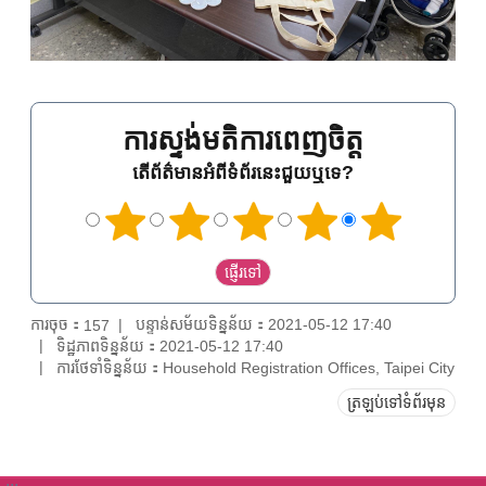
ការស្ទង់មតិការពេញចិត្ត
តើព័ត៌មានអំពីទំព័រនេះជួយឬទេ?
ការចុច：
បន្ទាន់សម័យទិន្នន័យ：2021-05-12 17:40
157
ទិដ្ឋភាពទិន្នន័យ：2021-05-12 17:40
ការថែទាំទិន្នន័យ：Household Registration Offices, Taipei City
ត្រឡប់ទៅទំព័រមុន