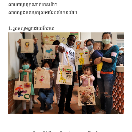
លាបកាបូបក្រណាត់កេនយ៉ា។
សាកល្បងផលបូកស្រអាប់របស់កេនយ៉ា។
1. រូបថតរួមគ្នាដោយរីករាយ