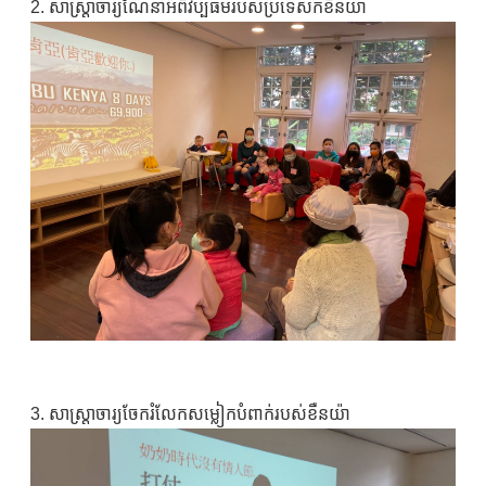
2. សាស្រ្តាចារ្យណែនាំអំពីវប្បធម៌របស់ប្រទេសកខឺនយ៉ា
3. សាស្ត្រាចារ្យចែករំលែកសម្លៀកបំពាក់របស់ខឺនយ៉ា