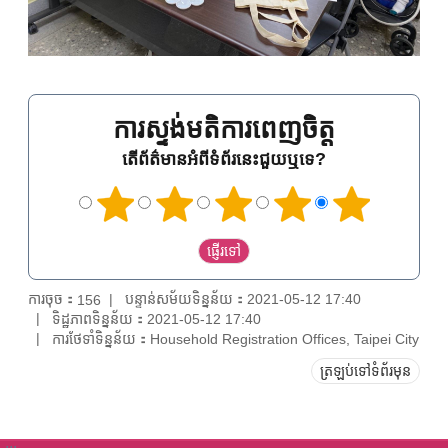
ការស្ទង់មតិការពេញចិត្ត
តើព័ត៌មានអំពីទំព័រនេះជួយឬទេ?
ការចុច：
បន្ទាន់សម័យទិន្នន័យ：2021-05-12 17:40
156
ទិដ្ឋភាពទិន្នន័យ：2021-05-12 17:40
ការថែទាំទិន្នន័យ：Household Registration Offices, Taipei City
ត្រឡប់ទៅទំព័រមុន