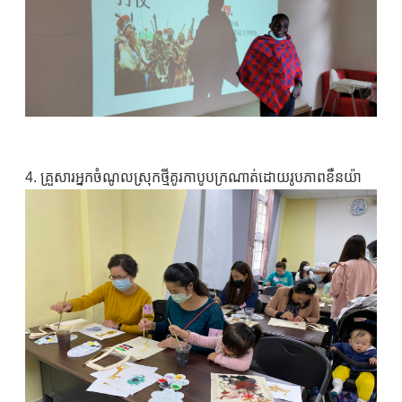
4. គ្រួសារអ្នកចំណូលស្រុកថ្មីគូរកាបូបក្រណាត់ដោយរូបភាពខឺនយ៉ា