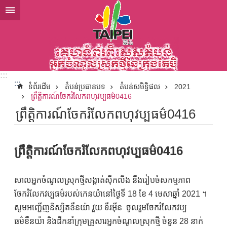
ទៅកាន់មាតិកាប្លុកមាតិកាសំខាន់
:::
:::
ទំព័រដើម
តំបន់ប្រធានបទ
តំបន់សមិទ្ធិផល
2021
ព្រឹត្តិការណ៍ចែករំលែកពហុវប្បធម៌0416
ព្រឹត្តិការណ៍ចែករំលែកពហុវប្បធម៌0416
ព្រឹត្តិការណ៍ចែករំលែកពហុវប្បធម៌0416
សាលអ្នកចំណូលស្រុកថ្មីសង្កាត់ស៊ឹកលីង នឹងរៀបចំសកម្មភាព
ចែករំលែកវប្បធម៌របស់កេនយ៉ានៅថ្ងៃទី 18 ខែ 4 មេសាឆ្នាំ 2021 ។
សូមអញ្ជើញនិស្សិតខឺនយ៉ា វួយ ទឺរអ៊ីន ចូលរួមចែករំលែកវប្ប
ធម៌ខឺនយ៉ា និងដឹកនាំក្រុមគ្រួសារអ្នកចំណូលស្រុកថ្មី ចំនួន 28 នាក់