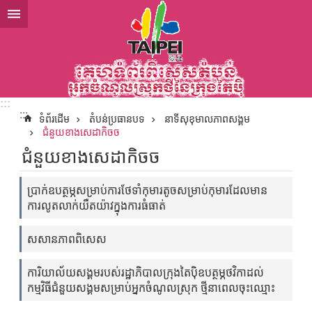
ទៅកាន់មាតិកាប្លុកមាតិកាសំខាន់
:::
:::
ទំព័រដើម
តំបន់ប្រធានបទ
នាទីសុខុមាលភាពសង្គម
ជំនួយខាងសេដាកិចច
ជំនួយខាងសេដាកិចច
ប្រាក់ឧបត្ថម្ភសម្រាប់ការថែទាំកុមារតូចសម្រាប់កុមារដែលមាន
ការលូតលាក់យឺតយ៉ាវក្នុងការធំធាត់
សសានភាពពិសេស
ការិយាល័យសង្គមរបស់រដ្ឋាភិបាលក្រុងតៃប៉ិឧបត្ថម្ភថវិកាដល់
កម្មវិធីជំនួយសង្គមសម្រាប់អ្នកចំណូលស្រុក ថ្មីនាពេលចុះឈ្មោះ