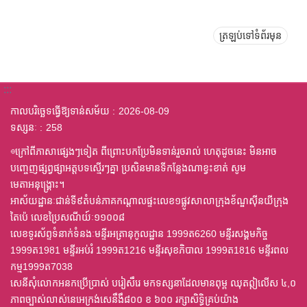
ត្រឡប់ទៅទំព័រមុន
:::
កាលបរិច្ឆេទធ្វើឱ្យទាន់សម័យ
2026-08-09
ទស្សនៈ
258
◎ក្រៅពីភាសាផ្សេងៗទៀត ពីព្រោះបកប្រែមិនទាន់រួចរាល់ ហេតុដូចនេះ មិនអាច
បញ្ចេញផ្សព្វផ្សាអត្តបទស្មើរៗគ្នា ប្រសិនមានទីកន្លែងណាខ្វះខាត់ សូម
មេតាអនុង្គ្រោះ។
អាស័យដ្ឋានៈជាន់ទី៩តំបន់ភាគកណ្តាលផ្ទះលេខ១ផ្លូវសាលាក្រុងខ័ណ្ឌស៊ីនយីក្រុង
តៃប៉េ លេខប្រៃសណីយ៍ៈ១១០០៨
លេខទូរស័ព្ទទំនាក់ទំនងៈមន្ទីរអត្រានុកូលដ្ឋាន 1999ត6260 មន្ទីរសង្គមកិច្ច
1999ត1981 មន្ទីរអប់រំ 1999ត1216 មន្ទីរសុខភិបាល 1999ត1816 មន្ទីរពល
កម្ម1999ត7038
សេនីសុំលោកអនកប្រើប្រាស់ បរៀសឹរេ មកទស្សនាដែលមានពុម្ព ឈុតឦលើស ៤,០
ភាពច្បាស់លាស់នេអេក្រង់សេនឹងឹ៨០០ ខ ៦០០ រក្សាសិទ្ធិគ្រប់យ៉ាង