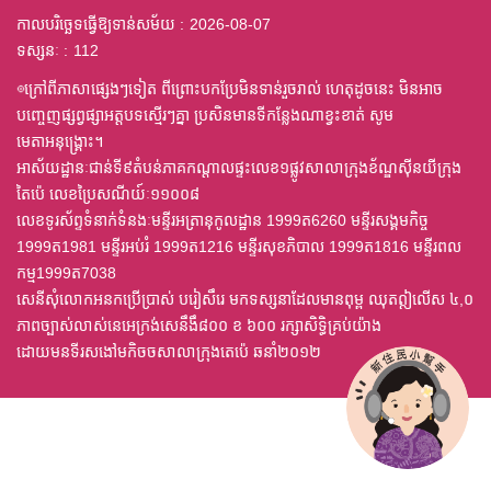
កាលបរិច្ឆេទធ្វើឱ្យទាន់សម័យ
2026-08-07
ទស្សនៈ
112
◎ក្រៅពីភាសាផ្សេងៗទៀត ពីព្រោះបកប្រែមិនទាន់រួចរាល់ ហេតុដូចនេះ មិនអាច
បញ្ចេញផ្សព្វផ្សាអត្តបទស្មើរៗគ្នា ប្រសិនមានទីកន្លែងណាខ្វះខាត់ សូម
មេតាអនុង្គ្រោះ។
អាស័យដ្ឋានៈជាន់ទី៩តំបន់ភាគកណ្តាលផ្ទះលេខ១ផ្លូវសាលាក្រុងខ័ណ្ឌស៊ីនយីក្រុង
តៃប៉េ លេខប្រៃសណីយ៍ៈ១១០០៨
លេខទូរស័ព្ទទំនាក់ទំនងៈមន្ទីរអត្រានុកូលដ្ឋាន 1999ត6260 មន្ទីរសង្គមកិច្ច
1999ត1981 មន្ទីរអប់រំ 1999ត1216 មន្ទីរសុខភិបាល 1999ត1816 មន្ទីរពល
កម្ម1999ត7038
សេនីសុំលោកអនកប្រើប្រាស់ បរៀសឹរេ មកទស្សនាដែលមានពុម្ព ឈុតឦលើស ៤,០
ភាពច្បាស់លាស់នេអេក្រង់សេនឹងឹ៨០០ ខ ៦០០ រក្សាសិទ្ធិគ្រប់យ៉ាង
ដោយមនទីរសងៅមកិចចសាលាក្រុងតេប៉េ ឆនាំ២០១២