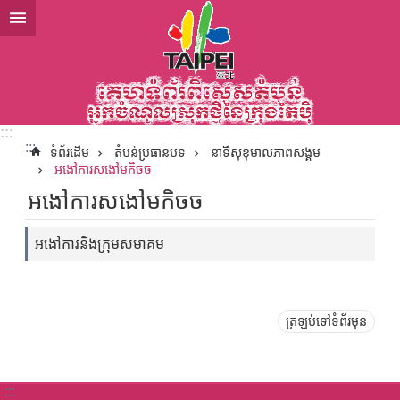
ទៅកាន់មាតិកាប្លុកមាតិកាសំខាន់
:::
:::
ទំព័រដើម
តំបន់ប្រធានបទ
នាទីសុខុមាលភាពសង្គម
អងៅការសងៅមកិចច
អងៅការសងៅមកិចច
អងៅការនិងក្រុមសមាគម
ត្រឡប់ទៅទំព័រមុន
:::