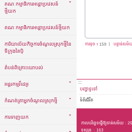
គណៈកម្មាធិការអន្តោប្រវេសន៍
ថ្មីយក
គណៈកម្មាធិការអន្តោប្រវេសន៍ថ្មីយក
ការិយាល័យកិច្ចការចំណូលស្រុកថ្មីនៃ
ការចុច：
បន្ទាន់សម័
159
ទីក្រុងតៃប៉ិ
តំបន់ពិគ្រោះយោបល់
:::
អន្តរកម្មវីដេអូ
បញ្ហាទូទៅ
ទំព័រជីវិត
កំណត់ត្រាអ្នកចំណូលស្រុកថ្មី
ការទាញយក
កាលបរិច្ឆេទធ្វើឱ្យទាន់សម័យ
20
ទស្សនៈ
163