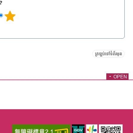
េ?
ត្រឡប់ទៅទំព័រមុន
OPEN