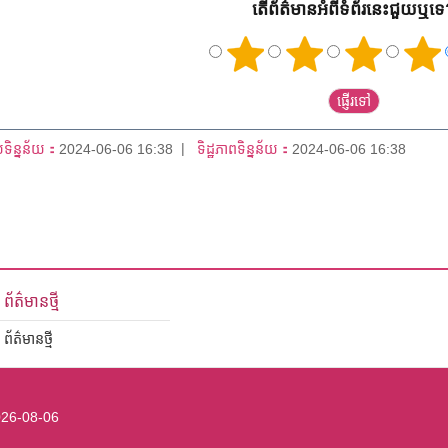
តើព័ត៌មានអំពីទំព័រនេះជួយឬទ
យទិន្នន័យ：
2024-06-06 16:38
ទិដ្ឋភាពទិន្នន័យ：
2024-06-06 16:38
ព័ត៌មានថ្មី
ព័ត៌មានថ្មី
26-08-06