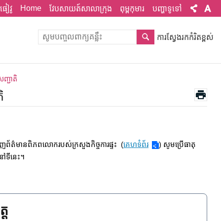
Home
ផៀវូ
វែបសាយត៍សាលាក្រុង
ពុម្ពកុមារ
បញ្ហាទូទៅ
ការស្វែងរកកំរិតខ្ពស់
ញ្ជាតិ
ិ
ាញព័ត៌មានពិភពលោករបស់ក្រសួងកិច្ចការផ្ទះ (
គេហទំព័រ
) សូមប្រើធាតុ
តនៅទីនេះ។
្ត