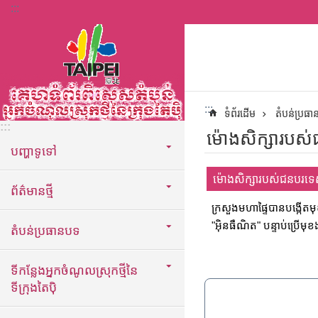
:::
ទៅកាន់មាតិកាប្លុកមាតិកាសំខាន់
:::
ទំព័រដើម
តំបន់ប្រធ
:::
ម៉ោងសិក្សារបស
បញ្ហាទូទៅ
ម៉ោងសិក្សារបស់ជនបរទ
ព័ត៌មានថ្មី
ក្រសួងមហាផ្ទៃបានបង្កើតម
"អ៊ិនធឺណិត" បន្ទាប់ប្រើម
តំបន់ប្រធានបទ
ទីកន្លែងអ្នកចំណូលស្រុកថ្មីនៃ
ទីក្រុងតៃប៉ិ