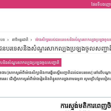
ផែនទីបងញោ
ានបទ
នាទីអន្តរជាតិ​
ម៉ោងសិក្សារបស់ជនបរទេសនិងសំណួរសាកល្បងប្រឡងចូលស
់ជនបរទេសនិងសំណួរសាកល្បងប្រឡងចូលសញ្ជាត
េសនិងសំណួរសាកល្បងប្រឡងចូលសញ្ជាតិ
ុខងារ [សាកសួរអំពីម៉ោងសិក្សានិងការធ្វើតេស្តិ៍សញ្ជាតិដល់ជនបរទេស] នៅលើបណ្ត
ុខងារនេះ ដើម្បីសាកសួរអំពីម៉ោងរៀននិងពិន្ទុសាកល្បងតាមធម្មតា សូមប្រើបន្ថែមទៀ
ការស្ទង់មតិការពេញចិត