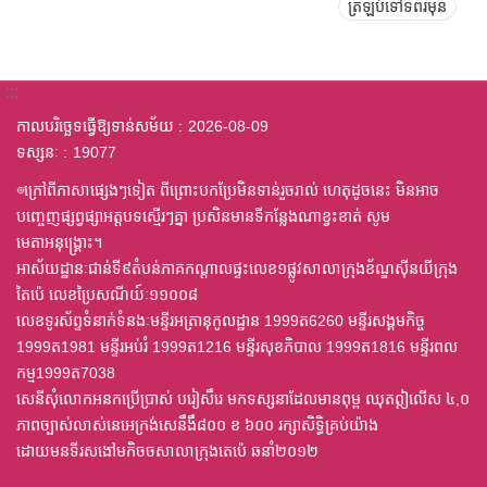
ត្រឡប់ទៅទំព័រមុន
:::
កាលបរិច្ឆេទធ្វើឱ្យទាន់សម័យ
2026-08-09
ទស្សនៈ
19077
◎ក្រៅពីភាសាផ្សេងៗទៀត ពីព្រោះបកប្រែមិនទាន់រួចរាល់ ហេតុដូចនេះ មិនអាច
បញ្ចេញផ្សព្វផ្សាអត្តបទស្មើរៗគ្នា ប្រសិនមានទីកន្លែងណាខ្វះខាត់ សូម
មេតាអនុង្គ្រោះ។
អាស័យដ្ឋានៈជាន់ទី៩តំបន់ភាគកណ្តាលផ្ទះលេខ១ផ្លូវសាលាក្រុងខ័ណ្ឌស៊ីនយីក្រុង
តៃប៉េ លេខប្រៃសណីយ៍ៈ១១០០៨
លេខទូរស័ព្ទទំនាក់ទំនងៈមន្ទីរអត្រានុកូលដ្ឋាន 1999ត6260 មន្ទីរសង្គមកិច្ច
1999ត1981 មន្ទីរអប់រំ 1999ត1216 មន្ទីរសុខភិបាល 1999ត1816 មន្ទីរពល
កម្ម1999ត7038
សេនីសុំលោកអនកប្រើប្រាស់ បរៀសឹរេ មកទស្សនាដែលមានពុម្ព ឈុតឦលើស ៤,០
ភាពច្បាស់លាស់នេអេក្រង់សេនឹងឹ៨០០ ខ ៦០០ រក្សាសិទ្ធិគ្រប់យ៉ាង
ដោយមនទីរសងៅមកិចចសាលាក្រុងតេប៉េ ឆនាំ២០១២