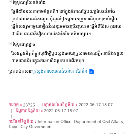
ថ្ងៃបុណ្យសែននំចាំង
ថ្ងៃទី៥ខែឧសភាតាមច័ន្ទគតិ។ នៅក្នុងឱកាសថ្ងៃបុណ្យសែននំចាំង
ប្រជាជនសែននំសន្សម ប៉ុន្មានថ្ងៃកន្លងមកគ្រួសារនិមួយៗចាប់ផ្តើម
ធ្វើនំសន្សម។មួយទៀតនំសន្សមមានច្រើនប្រភេទ ធ្វើអំពីប៉ែស គូឆាយ
ជាដើម ជនជាតិវៀតណាមតែងតែសែននំសន្សម។
ថ្ងៃបុណ្យខ្មោច
សែនជូនមិត្តភ័ក្ត្រល្អដើម្បីបួងសួងអោយគ្រួសារមានសុវត្ថិភាពនិងទទួល
បានជោគជ័យក្នុងការងារនិងប្រកបអាជីវកម្ម។
ប្រភពឯកសារៈ
ក្រសួងការបរទេសតំបន់កោះតៃវ៉ាន
ការចុច：
បន្ទាន់សម័យទិន្នន័យ：
2022-06-17 18:07
23725
ទិដ្ឋភាពទិន្នន័យ：
2022-06-17 18:07
ការថែទាំទិន្នន័យ：
Information Office, Department of Civil Affairs,
Taipei City Government