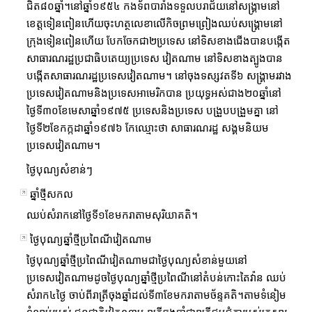
ជិត៨០ឆ្នាំ។នៅឆ្នាំ១៩៥៤ កងទ័ពបារាំងទទួលបរាជ័យនៅសង្គ្រាមនៅ
ខេត្តទៀនពៀនហើយចុះហត្ថលេខាលើកិចព្រមព្រៀងឈប់សង្គ្រោមនៅ
ក្រុងទៀនពៀនហើយ បែកចែកជា២ប្រទេស នៅទិសខាងជើងបានបង្កើត
សាធារណរដ្ឋប្រជាធិបតេយ្យប្រទេស វៀតណាម នៅទិសខាងត្បូងបាន
បង្កើតសាធារណរដ្ឋប្រទេសវៀតណាម។ នៅចុងទស្សវតទី៦ សង្គ្រាមរវាង
ប្រទេសវៀតណាមនិងប្រទេសអាមេរិកបាន ប្រយុទ្ធអស់ជាង២០ឆ្នាំនៅ
ថ្ងៃទី៣០ខែមេសាឆ្នាំ១៩៧៥ ប្រទេសនិងប្រទេស បង្រួបបង្រួមគ្នា នៅ
ថ្ងៃទី២ខែកក្កដាឆ្នាំ១៩៧៦ កែឈ្មោះថា សាធារណរដ្ឋ សង្គមនិយម
ប្រទេសវៀតណាម។
ថ្ងៃបុណ្យសំខាន់ៗ
ឆ្នាំថ្មីសកល
ឈប់សំរាកនៅថ្ងៃទី១ខែមករាតាមសុរិយាគតិ។
ថ្ងៃបុណ្យឆ្នាំថ្មីប្រពៃណីវៀតណាម
ថ្ងៃបុណ្យឆ្នាំថ្មីប្រពៃណីវៀតណាមជាថ្ងៃបុណ្យសំខាន់មួយនៅ
ប្រទេសវៀតណាមដូចថ្ងៃបុណ្យឆ្នាំថ្មីប្រពៃណីនៅតំបន់កោះតៃវ៉ាន ឈប់
សំរាក៤ថ្ងៃ ចាប់ពីរាត្រីចុងឆ្នាំដល់ទី៣ខែមករាតាមច័ន្ទគតិ។តាមទំនៀម