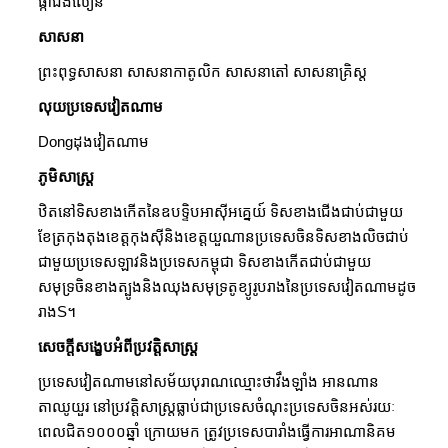
ផ្កាជីងលៀន
សាសនា
ព្រះពុទ្ធសាសនា សាសនាកាតូលិក សាសនាតៅ សាសនាគ្រិស្ត
លុយប្រទេសវៀតណាម
Dongដុងវៀតណាម
ភូមិសាស្ត្រ
ឋិតនៅទិសខាងកើតនៃឧបទ្ទិបអាស៊ីអគ្នេយ៍ ទិសខាងជើងជាប់ជាមួយ
ខែត្រកុងតុងខេត្តកុងស៊ីនិងខេត្តយួណានប្រទេសចិនទិសខាងលិចជាប់
ជាមួយប្រទេសឡាវនិងប្រទេសកម្ពុជា ទិសខាងកើតជាប់ជាមួយ
សមុទ្រចិនខាងត្បូងនិងឈុងសមុទ្រតូខ្យូរូបរាងនៃប្រទេសវៀតណាមដូច
រាងS។
សេចក្តីសង្ខេបអំពីប្រវត្តិសាស្ត្រ
ប្រទេសវៀតណាមនៅសម័យបុរាណឈ្មោះថាវឹងឡាំង អានណាន
តាឈូយួរ នៅប្រវត្តិសាស្ត្រធ្លាប់ជាប្រទេសចំណុះប្រទេសចិនអស់រយៈ
ពេលជិត១០០០ឆ្នាំ ក្រោយមក ត្រូវប្រទេសបារាំងធ្វើការអាណានិគម