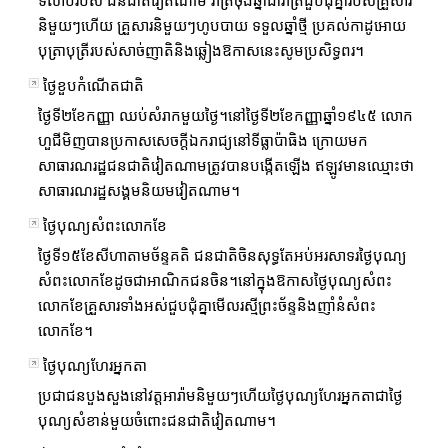
ទំលាប់របស់ ជនជាតិវៀតណាម រាត្រីចុងឆ្នាំជារាត្រីជួបជុំគ្នារបស់គ្រួសារ
និមួយៗហើយ គ្រួសារនិមួយៗហូបបាយ ទទួលឆ្នាំថ្មី ប្រគល់កាដូអោយ
បុត្រាបុត្រីរបស់សាច់ញាតិនិងឆ្លៀងឱកាសនេះសូមប្រសិទ្ធពរ។
ថ្ងៃខួបកំណើតជាតិ
ថ្ងៃទី២ខែកញ្ញា ឈប់សំរាកមួយថ្ងៃ។នៅថ្ងៃទី២ខែកញ្ញាឆ្នាំ១៩៤៥ លោក
ហួជីមិញបានប្រកាសសេចក្តីឯករាជ្យនៅទីធ្លាប៉ាធិង ក្រោយមក
សាធារណរដ្ឋជនជាតិវៀតណាមត្រូវបានបង្កើតឡើង ឥឡូវមានឈ្មោះថា
សាធារណរដ្ឋសង្គមនិយមវៀតណាម។
ថ្ងៃបុណ្យសំពះលោកខែ
ថ្ងៃទី១៥ខែសីហាតាមច័ន្ទគតិ ជនជាតិចិនសុទ្ធតែអប់អរសាទរថ្ងៃបុណ្យ
សំពះលោកខែដូចជាអាណិកជនចិន។នៅក្នុងឱកាសថ្ងៃបុណ្យសំពះ
លោកខែគ្រួសារទាំងអស់ជួបជុំគ្នាមើលរស្មីព្រះច័ន្ទនិងញាំនំសំពះ
លោកខែ។
ថ្ងៃបុណ្យហែរអ្នកតា
ប្រជាជនបួងសួងនៅវត្តអារ៉ាមនិមួយៗហើយថ្ងៃបុណ្យហែរអ្នកតាជាថ្ងៃ
បុណ្យសំខាន់មួយចំពោះជនជាតិវៀតណាម។