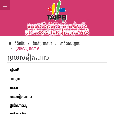
ទៅកាន់មាតិកាប្លុកមាតិកាសំខាន់
:::
:::
ទំព័រដើម
តំបន់ប្រធានបទ
នាទីពហុវប្បធម៌
ប្រទេសវៀតណាម
ប្រទេសវៀតណាម
រដ្ឋធានី
ហាណូយ
ភាសា
ភាសាវៀតណាម
ផ្កាតំណាងរដ្ឋ