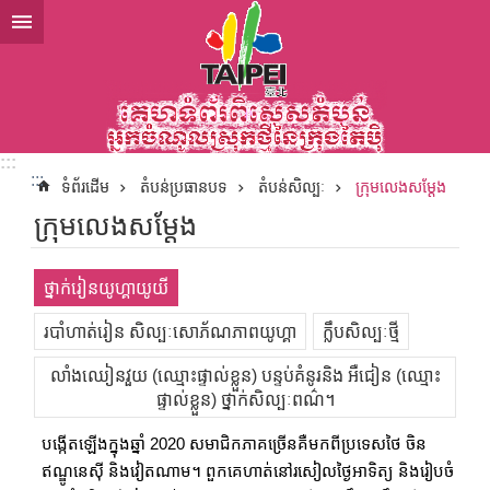
ទៅកាន់មាតិកាប្លុកមាតិកាសំខាន់
:::
:::
ទំព័រដើម
តំបន់ប្រធានបទ
តំបន់សិល្បៈ
ក្រុមលេងសម្តែង
ក្រុមលេងសម្តែង
ថ្នាក់រៀនយូហ្គាយូយី
របាំហាត់រៀន សិល្បៈសោភ័ណភាពយូហ្គា
ក្លឹបសិល្បៈថ្មី
លាំងឈៀនវួយ (ឈ្មោះផ្ទាល់ខ្លួន) បន្ទប់គំនូរនិង អឺជៀន (ឈ្មោះ
ផ្ទាល់ខ្លួន) ថ្នាក់សិល្បៈពណ៌។
បង្កើតឡើងក្នុងឆ្នាំ 2020 សមាជិកភាគច្រើនគឺមកពីប្រទេសថៃ ចិន
ឥណ្ឌូនេស៊ី និងវៀតណាម។ ពួកគេហាត់នៅរសៀលថ្ងៃអាទិត្យ និងរៀបចំ