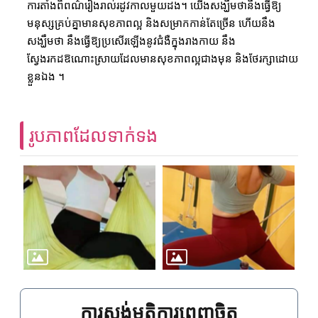
ការតាំងពិពណ៌រៀងរាល់រដូវកាលមួយដង។ យើងសង្ឃឹមថានឹងធ្វើឱ្យ
មនុស្សគ្រប់គ្នាមានសុខភាពល្អ និងសម្រាកកាន់តែច្រើន ហើយនឹង
សង្ឃឹមថា នឹងធ្វើឱ្យប្រសើរឡើងនូវជំងឺក្នុងរាងកាយ នឹង
ស្វែងរកដឱណោះស្រាយដែលមានសុខភាពល្អជាងមុន និងថែរក្សាដោយ
ខ្លួនឯង ។
រូបភាពដែលទាក់ទង
ការស្ទង់មតិការពេញចិត្ត