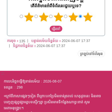
តើព័ត៌មានអំពីទំព័រនេះជួយឬទេ?
ការចុច：
បន្ទាន់សម័យទិន្នន័យ：
2024-06-07 17:37
135
ទិដ្ឋភាពទិន្នន័យ：
2024-06-07 17:37
ត្រឡប់ទៅទំព័រមុន
:::
កាលបរិច្ឆេទធ្វើឱ្យទាន់សម័យ
2026-08-07
ទស្សនៈ
298
◎ក្រៅពីភាសាផ្សេងៗទៀត ពីព្រោះបកប្រែមិនទាន់រួចរាល់ ហេតុដូចនេះ មិនអាច
បញ្ចេញផ្សព្វផ្សាអត្តបទស្មើរៗគ្នា ប្រសិនមានទីកន្លែងណាខ្វះខាត់ សូម
មេតាអនុង្គ្រោះ។