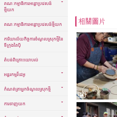
គណៈកម្មាធិការអន្តោប្រវេសន៍
ថ្មីយក
相關圖片
គណៈកម្មាធិការអន្តោប្រវេសន៍ថ្មីយក
ការិយាល័យកិច្ចការចំណូលស្រុកថ្មីនៃ
ទីក្រុងតៃប៉ិ
តំបន់ពិគ្រោះយោបល់
អន្តរកម្មវីដេអូ
កំណត់ត្រាអ្នកចំណូលស្រុកថ្មី
ការទាញយក