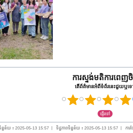
ការស្ទង់មតិការពេញចិត
តើព័ត៌មានអំពីទំព័រនេះជួយឬទ
យទិន្នន័យ：2025-05-13 15:57
ទិដ្ឋភាពទិន្នន័យ：2025-05-13 15:57
ការថ