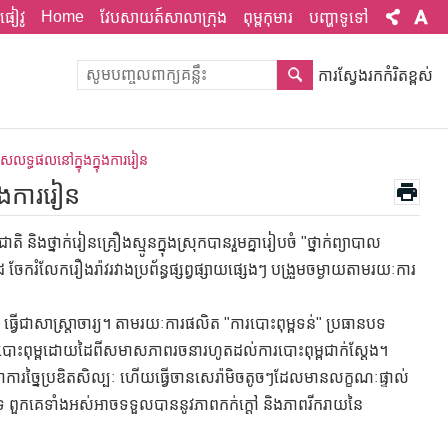
Home
ផៀវូ
វែបសាយត៍សាលាក្រុង
ពុម្ពកុមារ
បញ្ហាទូទៅ
ការស្វែងរកកំរិតខ្ពស់
កាសលទ្ធផលនៅក្នុងក្នុងការរៀន
ុងការរៀន
ងថ្នាក់រៀនគ្រឿងស្មូនក្នុងស្រុកបានរួមគ្នារៀបចំ "ថ្នាក់ព្យាបាល
ចែករំលែករឿងរ៉ាវរវាងប្រព័ន្ធផ្សព្វផ្សាយផ្សេងៗ បង្រួមចម្ងាយតាមរយៈការ
វើជាសាស្ត្រាចារ្យ។ តាមរយៈការផលិត "ការបោះពុម្ពទន់" ប្រធានបទ
ការបោះពុម្ពដោយដៃពីសមាសភាពរចនារហូតដល់ការបោះពុម្ពជាក់ស្តែង។
គេទៅជាការច្នៃប្រឌិតសិល្បៈ ហើយធ្វើចានសេរ៉ាមិចតូចៗដែលមានលក្ខណៈផ្ទាល់
រចិត្តទេ ពួកគេទាំងអស់អាចទទួលបាននូវភាពកក់ក្ដៅ និងភាពរីករាយនៃ