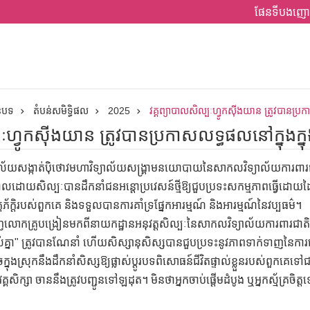
ផែនទីបងញោ
ានបទ
តំបន់សមិទ្ធិផល
2025
វគ្គព្យាបាលសិល្បៈហ្វូកស៊ីងយាន ត្រូវបានប្រ
បៈហ្វូកស៊ីងយាន ត្រូវបានប្រកាសលទ្ធផលនៅក្នុងក្ន
ល័យសង្កាត់ប៉ិថោវមហាវិទ្យាល័យសង្គ្រាមនយោបាយនៃសាកលវិទ្យាល័យការពារជាតិ និ
យាបាលដោយសិល្បៈបានដឹកនាំជនអន្តោប្រវេសន៍ថ្មីឱ្យជួបប្រទះសកម្មភាពធ្វើដោយដៃ 
ង់មិត្តភ័ក្តិរបស់ពួកគេ និងទទួលបានការគាំទ្រផ្នែកអារម្មណ៍ និងអារម្មណ៍នៃវប្បធម៌។
លោកគ្រូបង្រៀនមកពីនាយកដ្ឋានអនុវត្តសិល្បៈនៃសាកលវិទ្យាល័យការពារជាតិ ធ្
ស់គ្នា" ត្រូវបានណែនាំ ហើយសិស្សានុសិស្សបានជួបប្រទះនូវភាពទាក់ទាញនៃ
ចក្នុងស្រុកនឹងដឹកនាំសិស្សឱ្យផ្លាស់ប្តូរបទពិសោធន៍ជីវិតផ្ទាល់ខ្លួនរបស់ពួក
ពីវគ្គសិក្សា ចាននឹងត្រូវបញ្ជូនទៅឡដុត។ មិនថាអ្នកចាប់ផ្តើមដំបូង ឬអ្នកស្ម័គ្