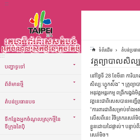
:::
ទៅកាន់មាតិកាប្លុកមាតិកាសំខាន់
:::
ទំព័រដើម
តំបន់ប្រធ
:::
វគ្គព្យាបាលសិល្
បញ្ហាទូទៅ
នៅថ្ងៃទី 28 ខែមីនា ការិយា
ព័ត៌មានថ្មី
សិល្បៈហ្វូកស៉ីង" ។ គ្រូព្
អនុវត្តអន្តរកម្ម ពង្រីករង្វ
តំបន់ប្រធានបទ
វគ្គនេះជាពិសេសបានអញ្ជើញ
"ការពារជាតិសម្រាប់ទាំងអ
លើសពីនេះ វិចិត្រករសេរ៉ាមិ
ទីកន្លែងអ្នកចំណូលស្រុកថ្មីនៃ
ទីក្រុងតៃប៉ិ
ខ្លួនដោយដៃផ្ទាល់។ បន្ទាប់
សេរ៉ាមិច។