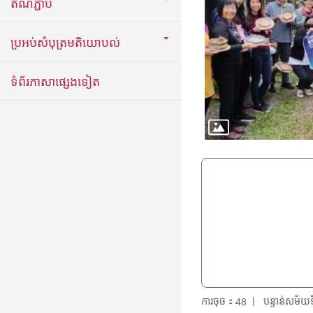
តំណភ្ជាប់
ប្រអប់សំបុត្រមតិយោបល់
ទំព័រភាសាផ្សេងទៀត
ការចុច：
បន្ទាន់សម័
48