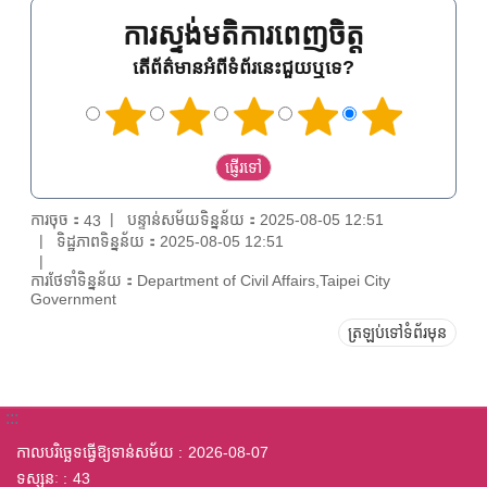
ការស្ទង់មតិការពេញចិត្ត
តើព័ត៌មានអំពីទំព័រនេះជួយឬទេ?
ការចុច：
បន្ទាន់សម័យទិន្នន័យ：2025-08-05 12:51
43
ទិដ្ឋភាពទិន្នន័យ：2025-08-05 12:51
ការថែទាំទិន្នន័យ：Department of Civil Affairs,Taipei City
Government
ត្រឡប់ទៅទំព័រមុន
:::
កាលបរិច្ឆេទធ្វើឱ្យទាន់សម័យ
2026-08-07
ទស្សនៈ
43