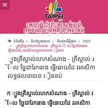
ទៅកាន់មាតិកាប្លុកមាតិកាសំខាន់
:::
:::
ទំព័រដើម
តំបន់ប្រធានបទ
តំបន់សមិទ្ធិផល
2025
្បូងគ្រីស្តាល់លាភសំណាង - គ្រីស្តាល់ រ ៉ែល ច្នៃជារែកធាង
ធ្វើធោយដៃ វរគសិកាលទ្ធផលពេលព ៀននប់
្បូងគ្រីស្តាល់លាភសំណាង - គ្រីស្តាល់ រ
៉ែល ច្នៃជារែកធាង ធ្វើធោយដៃ វរគសិកា
លទ្ធផលពេលព ៀននប់
ក ្បូងគ្រីស្តាល់លាភសំណាង - គ្រីស្តាល់ រ
៉ែល ច្នៃជារែកធាង ធ្វើធោយដៃ វរគសិកា