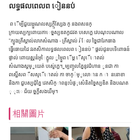
លទ្ធផលពេលព ៀននប់
ព ើម្បីជួយអ្ក្នណលស្សក្ថ្មីស្សែង ក្ នងពសនក្
ក្រាយស្បក្បពោយភាេច្នស្បឌតក្ងជវត បសេក្ពេ វេបណុះបណាល
"ក្បូងគ្រីស្តាល់លាភសំណាង - គ្រីស្តាល់ រ ៉ែល ច្នៃជារែកធាង
ធ្វើធោយដៃ វរគសិកាលទ្ធផលពេលព ៀននប់ " ផ្តល់ជូនបទេិពោធន៍
ផ្ទាល់ ពោយស្ណនំអ្ៃក្នូល ួម្ច្នៃព ើម្ព ើស្េីោតល់
សំណាងស្តម្ួយេត់ បស់េួក្ពេ។ ួម្បញ្ចូលគ្នៃនូវជំហាន ូនជា កា
ពស្ជើសព ីសស្េីោតល់ កា ចាក្់ម្ូលោាន ក ា ននោខា
និងកា ជួបស្បជុំគ្នៃ វេគសិក្ាពនុះបំផ្ុសេំនិតច្នៃស្បឌិត និងបណត
ុ ុះេ ជ័យ ច្នក្តីសងឃឹម្។
相關圖片