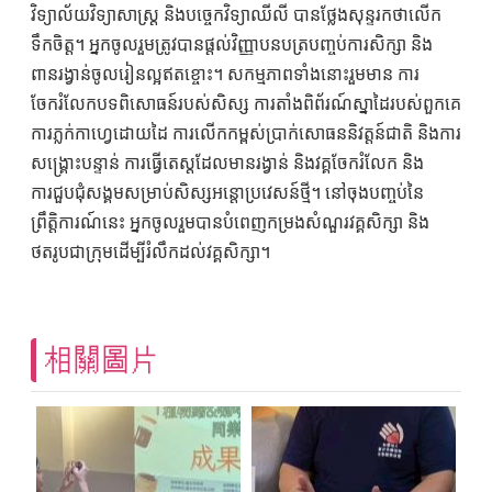
វិទ្យាល័យវិទ្យាសាស្ត្រ និងបច្ចេកវិទ្យាឈីលី បានថ្លែងសុន្ទរកថាលើក
ទឹកចិត្ត។ អ្នកចូលរួមត្រូវបានផ្តល់វិញ្ញាបនបត្របញ្ចប់ការសិក្សា និង
ពានរង្វាន់ចូលរៀនល្អឥតខ្ចោះ។ សកម្មភាពទាំងនោះរួមមាន ការ
ចែករំលែកបទពិសោធន៍របស់សិស្ស ការតាំងពិព័រណ៍ស្នាដៃរបស់ពួកគេ
ការភ្លក់កាហ្វេដោយដៃ ការលើកកម្ពស់ប្រាក់សោធននិវត្តន៍ជាតិ និងការ
សង្គ្រោះបន្ទាន់ ការធ្វើតេស្តដែលមានរង្វាន់ និងវគ្គចែករំលែក និង
ការជួបជុំសង្គមសម្រាប់សិស្សអន្តោប្រវេសន៍ថ្មី។ នៅចុងបញ្ចប់នៃ
ព្រឹត្តិការណ៍នេះ អ្នកចូលរួមបានបំពេញកម្រងសំណួរវគ្គសិក្សា និង
ថតរូបជាក្រុមដើម្បីរំលឹកដល់វគ្គសិក្សា។
相關圖片