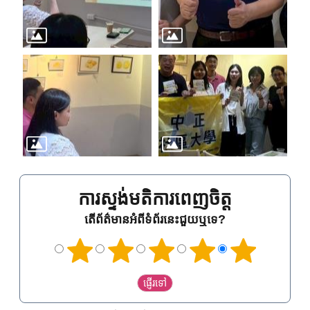
ការស្ទង់មតិការពេញចិត្ត
តើព័ត៌មានអំពីទំព័រនេះជួយឬទេ?