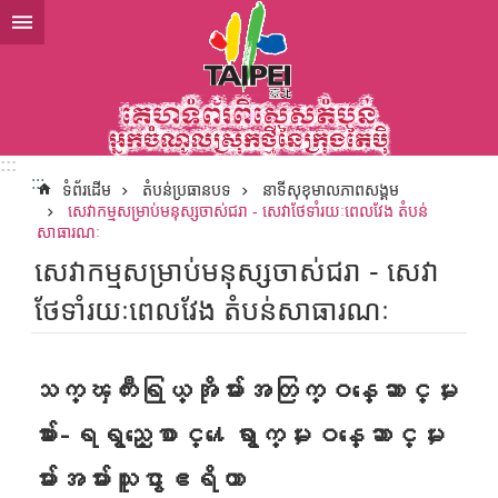
ទៅកាន់មាតិកាប្លុកមាតិកាសំខាន់
:::
:::
ទំព័រដើម
តំបន់ប្រធានបទ
នាទីសុខុមាលភាពសង្គម
សេវាកម្មសម្រាប់មនុស្សចាស់ជរា - សេវាថែទាំរយៈពេលវែង តំបន់
សាធារណៈ
សេវាកម្មសម្រាប់មនុស្សចាស់ជរា - សេវា
ថែទាំរយៈពេលវែង តំបន់សាធារណៈ
သက္ၾကီးရြယ္အိုမ်ားအတြက္ဝန္ေဆာင္မႈ
မ်ား-ေရရွည္ေစာင္႔ေရွာက္မႈဝန္ေဆာင္မႈ
မ်ားအမ်ားသူငွာဧရိယာ