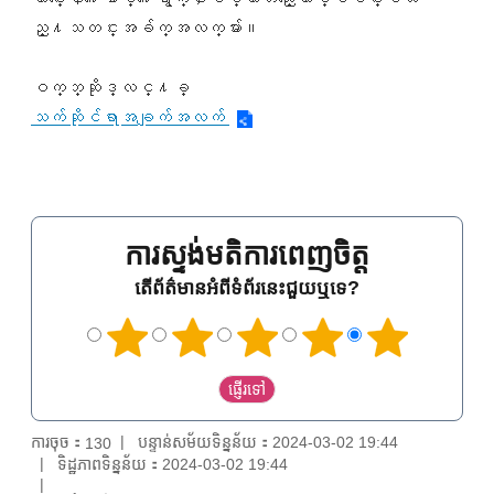
ည္႔သတင္းအခ်က္အလက္မ်ား။
ဝက္ဘ္ဆိုဒ္လင္႔ခ္
သက်ဆိုင်ရာအချက်အလက်
ការស្ទង់មតិការពេញចិត្ត
តើព័ត៌មានអំពីទំព័រនេះជួយឬទេ?
ការចុច：
បន្ទាន់សម័យទិន្នន័យ：2024-03-02 19:44
130
ទិដ្ឋភាពទិន្នន័យ：2024-03-02 19:44