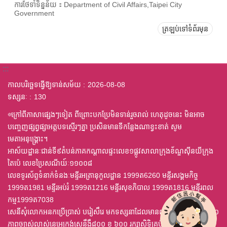
ការថែទាំទិន្នន័យ：Department of Civil Affairs,Taipei City
Government
ត្រឡប់ទៅទំព័រមុន
:::
កាលបរិច្ឆេទធ្វើឱ្យទាន់សម័យ
2026-08-08
ទស្សនៈ
130
◎ក្រៅពីភាសាផ្សេងៗទៀត ពីព្រោះបកប្រែមិនទាន់រួចរាល់ ហេតុដូចនេះ មិនអាច
បញ្ចេញផ្សព្វផ្សាអត្តបទស្មើរៗគ្នា ប្រសិនមានទីកន្លែងណាខ្វះខាត់ សូម
មេតាអនុង្គ្រោះ។
អាស័យដ្ឋានៈជាន់ទី៩តំបន់ភាគកណ្តាលផ្ទះលេខ១ផ្លូវសាលាក្រុងខ័ណ្ឌស៊ីនយីក្រុង
តៃប៉េ លេខប្រៃសណីយ៍ៈ១១០០៨
លេខទូរស័ព្ទទំនាក់ទំនងៈមន្ទីរអត្រានុកូលដ្ឋាន 1999ត6260 មន្ទីរសង្គមកិច្ច
1999ត1981 មន្ទីរអប់រំ 1999ត1216 មន្ទីរសុខភិបាល 1999ត1816 មន្ទីរពល
កម្ម1999ត7038
សេនីសុំលោកអនកប្រើប្រាស់ បរៀសឹរេ មកទស្សនាដែលមានពុម្ព ឈុតឦលើស ៤,០
ភាពច្បាស់លាស់នេអេក្រង់សេនឹងឹ៨០០ ខ ៦០០ រក្សាសិទ្ធិគ្រប់យ៉ាង