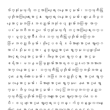
ေပ်ာက္ဆံုးမႈၾကိ ုတင္ကာကြယ္ေရးဝန္ေဆာင္မႈမ်ား၊သက္ၾကီးရြ
ယ္အိုကာကြယ္ေရးေစာင္႔ ေရွာက္ေရးဝန္ေဆာင္မႈမ်ား၊လူေနအိမ္ဝ
န္ေဆာင္မႈအဖြဲ႔အစည္းမ်ားအသံုးၿပ ုသူမ်ားအတြက္ ေထာက္
ပ႔ံမႈအစီအစဥ္၊ေပ်ာက္ဆံုးမႈၾကိ ုတင္ကာကြယ္ေရးလက္ပ
တ္၊မွတ္ဉာဏ္ခ်ိဳ႔တဲ႔သက္ ၾကီးရြယ္အိုမ်ားအတြက္အ
ဖြဲ႕အစည္းအိမ္မ်ား၊ထိုင္ေပၿမိ ု႔မိသားစုေစာင္႔ေရွာက္ေဂ
ဟာပံ႔ပိုးမႈစင္တာ၊နွစ္ရွည္ေစာင္႔ေရွာက္မႈသယ္ယူပို႔ေ
ဆာင္ေရးဝန္ေဆာင္မႈမ်ား၊အိမ္ေစာင္႔ေရွာက္ဝန္ ေဆာင္မႈ
ဧရိယာ၊မသန္မစြမ္းသူမ်ားအာဟာရၿပည္႔ဝေသာအစားအေ
သာက္ဝန္ေဆာင္မႈ၊ သက္ၾကီးရြယ္အိုမ်ားအတြက္အမိုးအကာနွ
င္႔ေနရာခ်ထားေပးမႈမ်ား၊အဖြဲ႔အစည္းဆိုင္ရာ ေစာင္႔ေရွာက္
မႈဝန္ေဆာင္မႈမ်ား၊မိသားစုေစာင္႔ေရွာက္မႈ၊ေန႔ေစာင္႔ေရွာ
က္မႈ၊အိမ္ဝန္ေဆာင္မႈမ်ား၊ဝင္ေငြအလယ္အလတ္နည္းသ
က္ၾကီးရြယ္အိုမ်ားအတြက္အထူးေစာင္႔ေရွာက္ေထာက္ပံ႔ေပးၿ
ပီး၊ၿပ ုစုေစာင္႔ေရွာက္ေရးသင္တန္း၊က်စ္စန္းမူလတန္းေ
က်ာင္းေန႔ေစာင္႔ေရွာက္မႈစင္တာတည္ေထာင္ၿခင္းစသ