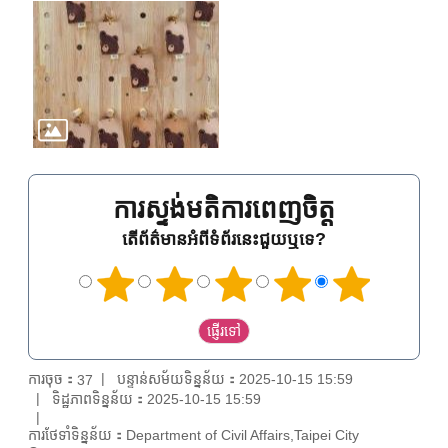
ការស្ទង់មតិការពេញចិត្ត
តើព័ត៌មានអំពីទំព័រនេះជួយឬទេ?
ការចុច：
បន្ទាន់សម័យទិន្នន័យ：2025-10-15 15:59
37
ទិដ្ឋភាពទិន្នន័យ：2025-10-15 15:59
ការថែទាំទិន្នន័យ：Department of Civil Affairs,Taipei City