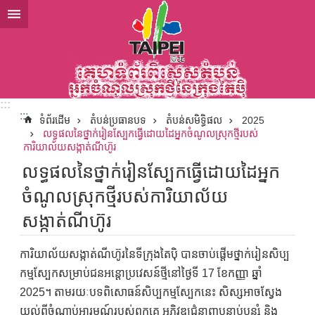
ទៅកាន់មាតិកាប្លុកមាតិកាសំខាន់
:::
:::
ទំព័រដើម
តំបន់ប្រធានបទ
តំបន់សមិទ្ធិផល
2025
លទ្ធផលនៃថ្នាក់រៀនស្បែកធ្វើដោយដៃអ្នកចំណូលស្រុកថ្មីរបស់
ការិយាល័យសង្កាត់ណីហ៊ូរ
លទ្ធផលនៃថ្នាក់រៀនស្បែកធ្វើដោយដៃអ្នក
ចំណូលស្រុកថ្មីរបស់ការិយាល័យ
សង្កាត់ណីហ៊ូរ
ការិយាល័យសង្កាត់ណីហ៊ូរនៃទីក្រុងតៃប៉ិ បានចាប់ផ្តើមថ្នាក់រៀនសិប្ប
កម្មស្បែកសម្រាប់ជនអន្តោប្រវេសន៍ថ្មីនៅថ្ងៃទី 17 ខែកញ្ញា ឆ្នាំ
2025។ តាមរយៈបទពិសោធន៍សិប្បកម្មស្បែកនេះ សិស្សអាចស្វែង
យល់ពីចំណាប់អារម្មណ៍របស់ពួកគេ អភិវឌ្ឍជំនាញបន្ទាប់បន្សំ និង