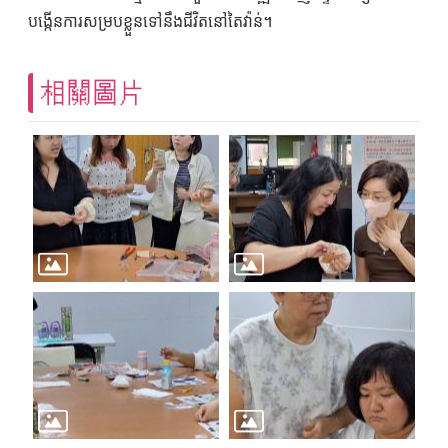
បង្កើនការសម្របខ្លួនទៅនឹងជីវិតនៅតៃវ៉ាន់។
相關圖片