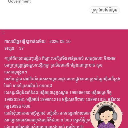
Government
ត្រឡប់ទៅទំព័រមុន
:::
កាលបរិច្ឆេទធ្វើឱ្យទាន់សម័យ
2026-08-10
ទស្សនៈ
37
◎ក្រៅពីភាសាផ្សេងៗទៀត ពីព្រោះបកប្រែមិនទាន់រួចរាល់ ហេតុដូចនេះ មិនអាច
បញ្ចេញផ្សព្វផ្សាអត្តបទស្មើរៗគ្នា ប្រសិនមានទីកន្លែងណាខ្វះខាត់ សូម
មេតាអនុង្គ្រោះ។
អាស័យដ្ឋានៈជាន់ទី៩តំបន់ភាគកណ្តាលផ្ទះលេខ១ផ្លូវសាលាក្រុងខ័ណ្ឌស៊ីនយីក្រុង
តៃប៉េ លេខប្រៃសណីយ៍ៈ១១០០៨
លេខទូរស័ព្ទទំនាក់ទំនងៈមន្ទីរអត្រានុកូលដ្ឋាន 1999ត6260 មន្ទីរសង្គមកិច្ច
1999ត1981 មន្ទីរអប់រំ 1999ត1216 មន្ទីរសុខភិបាល 1999ត1816 មន្ទីរពល
កម្ម1999ត7038
សេនីសុំលោកអនកប្រើប្រាស់ បរៀសឹរេ មកទស្សនាដែលមានពុម្ព ឈុតឦលើស ៤,០
ភាពច្បាស់លាស់នេអេក្រង់សេនឹងឹ៨០០ ខ ៦០០ រក្សាសិទ្ធិគ្រប់យ៉ាង
ដោយមនទីរសងៅមកិចចសាលាក្រុងតេប៉េ ឆនាំ២០១២