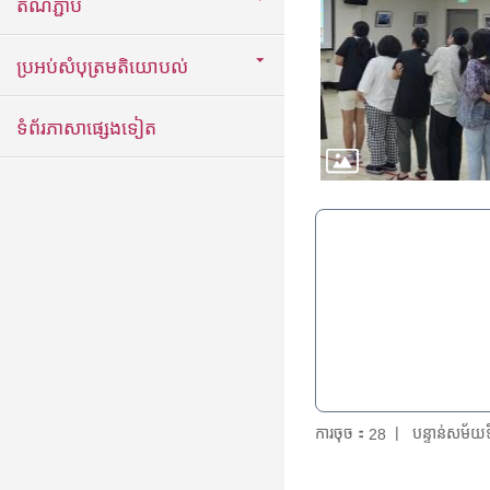
តំណភ្ជាប់
ប្រអប់សំបុត្រមតិយោបល់
ទំព័រភាសាផ្សេងទៀត
ការចុច：
បន្ទាន់សម័
28