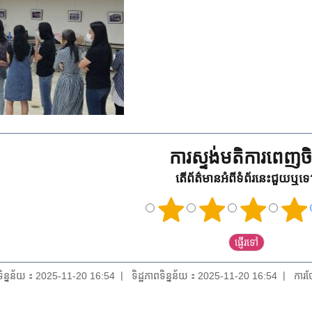
ការស្ទង់មតិការពេញចិត
តើព័ត៌មានអំពីទំព័រនេះជួយឬទ
យទិន្នន័យ：2025-11-20 16:54
ទិដ្ឋភាពទិន្នន័យ：2025-11-20 16:54
ការថ