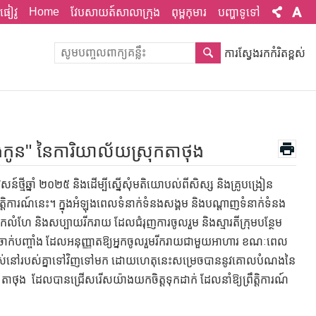
Home
ផៀវូ
វែបសាយត៍សាលាក្រុង
ពុម្ពកុមារ
បញ្ហាទូទៅ
ការស្វែងរកកំរិតខ្ពស់
ិងកូន" នៃការិយាល័យស្រុកតាថុង
េសន៍ថ្មីឆ្នាំ ២០២៥ និងដើម្បីស្នើសុំមតិយោបល់ពីសិស្ស និងគ្រូបង្រៀន
ព្រឹត្តិការណ៍នេះ។ ក្នុងអំឡុងពេលទំនាក់ទំនងសង្គម និងបណ្តាញទំនាក់ទំនង
ាកលំហែ និងសប្បាយរីករាយ ដែលជំរុញការចូលរួម និងស្មារតីក្រុមបន្ថែម
ានចាក់បញ្ចាំង ដែលអនុញ្ញាតឱ្យអ្នកចូលរួមរីករាយជាមួយអាហារ ខណៈពេល
របៀបរស់នៅរបស់គ្នាទៅវិញទៅមក ដោយហេតុនេះសម្រេចបាននូវគោលបំណងនៃ
កាត់ តាថុង ដែលបានជ្រើសរើសយ៉ាងយកចិត្តទុកដាក់ ដែលនាំឱ្យព្រឹត្តិការណ៍