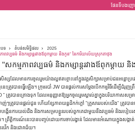
ផែនទីបងញោ
ានបទ
តំបន់សមិទ្ធិផល
2025
ភាពវប្បធម៌ និងកម្សាន្តរវាងឪពុកម្តាយ និងកូន" នៃការិយាល័យស្រុកតាថុង
"សកម្មភាពវប្បធម៌ និងកម្សាន្តរវាងឪពុកម្តាយ ន
ានុសិស្សដែលមានការចូលរួមយ៉ាងល្អឥតខ្ចោះនៅក្នុងវគ្គសិក្សាសម្រាប់ជនអន្តោប្រវ
តនេះត្រូវបានធ្វើឡើង។ ក្រុមរបាំ JW បានផ្តល់ការសម្តែងបើកកម្មវិធីដើម្បីជំរុញ
 ត្រូវបានគ្រោងទុក ដែលអនុញ្ញាតឱ្យអ្នកចូលរួមស្គាល់គ្នាក្នុងបរិយាកាសសម្រ
ញ់ៗត្រូវបានផ្តល់ជូន ហើយខ្សែភាពយន្តដ៏កក់ក្តៅ "គ្រួសាររបស់យើង" ត្រូវប
ែលបង្កើនការយល់ដឹង និងការសម្របខ្លួនរបស់ពួកគេជាមួយនឹងវប្បធម៌ និង
តូរគំនិត។ ព្រឹត្តិការណ៍នេះបានបញ្ចប់ដោយការចាប់រង្វាន់ ដែលមានអំណោយក្នុងសង្
់រវើក និងជោគជ័យ។