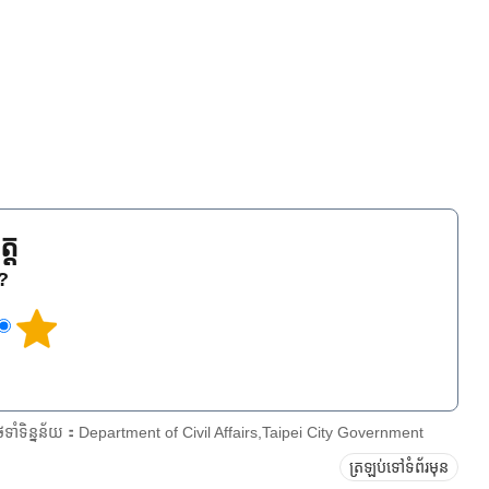
្ត
េ?
ែទាំទិន្នន័យ：Department of Civil Affairs,Taipei City Government
ត្រឡប់ទៅទំព័រមុន