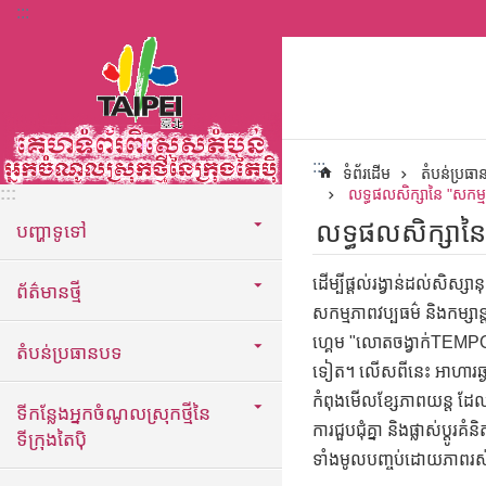
:::
ទៅកាន់មាតិកាប្លុកមាតិកាសំខាន់
:::
ទំព័រដើម
តំបន់ប្រធ
:::
លទ្ធផលសិក្សានៃ "សកម្ម
លទ្ធផលសិក្សានៃ 
បញ្ហាទូទៅ
ដើម្បីផ្តល់រង្វាន់ដល់សិស្ស
ព័ត៌មានថ្មី
សកម្មភាពវប្បធម៌ និងកម្សាន្
ហ្គេម "លោតចង្វាក់TEMPO "
តំបន់ប្រធានបទ
ទៀត។ លើសពីនេះ អាហារឆ្ងា
កំពុងមើលខ្សែភាពយន្ត ដ
ទីកន្លែងអ្នកចំណូលស្រុកថ្មីនៃ
ការជួបជុំគ្នា និងផ្លាស់ប្
ទីក្រុងតៃប៉ិ
ទាំងមូលបញ្ចប់ដោយភាពរស