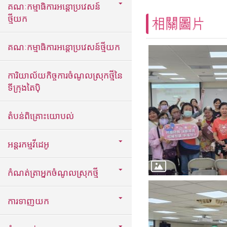
គណៈកម្មាធិការអន្តោប្រវេសន៍
ថ្មីយក
相關圖片
គណៈកម្មាធិការអន្តោប្រវេសន៍ថ្មីយក
ការិយាល័យកិច្ចការចំណូលស្រុកថ្មីនៃ
ទីក្រុងតៃប៉ិ
តំបន់ពិគ្រោះយោបល់
អន្តរកម្មវីដេអូ
កំណត់ត្រាអ្នកចំណូលស្រុកថ្មី
ការទាញយក