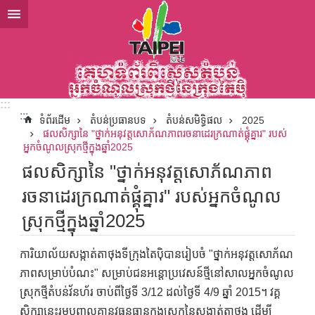
ទៅកាន់មាតិកាប្លុកមាតិកាសំខាន់
:::
:::
ទំព័រដើម
តំបន់ប្រធានបទ
តំបន់សមិទ្ធិផល
2025
ផលសិក្សានៃ "ថ្នាក់អនុវត្តសោភ័ណភាពរចនាដេរក្រណាត់ផ្គុំគ្នារ" របស់
អ្នកចំណូលស្រុកថ្មីក្នុងឆ្នាំ2025
ផលសិក្សានៃ "ថ្នាក់អនុវត្តសោភ័ណភាព
រចនាដេរក្រណាត់ផ្គុំគ្នារ" របស់អ្នកចំណូល
ស្រុកថ្មីក្នុងឆ្នាំ2025
ការិយាល័យសង្កាត់តាថុងទីក្រុងតៃប៉ិបានរៀបចំ "ថ្នាក់អនុវត្តសោភ័ណ
ភាពសម្រាប់បំណះ" សម្រាប់ជនអន្តោប្រវេសន៍ថ្មីនៅសាលអ្នកចំណូល
ស្រុកថ្មីតំបន់វ័នហ័រ ចាប់ពីថ្ងៃទី 3/12 ដល់ថ្ងៃទី 4/9 ឆ្នាំ 2015។ វគ្គ
សិក្សានេះរួមបញ្ចូលគ្នានូវធនធានក្នុងស្រុកនៃសង្កាត់តាថុង ដើម្បី