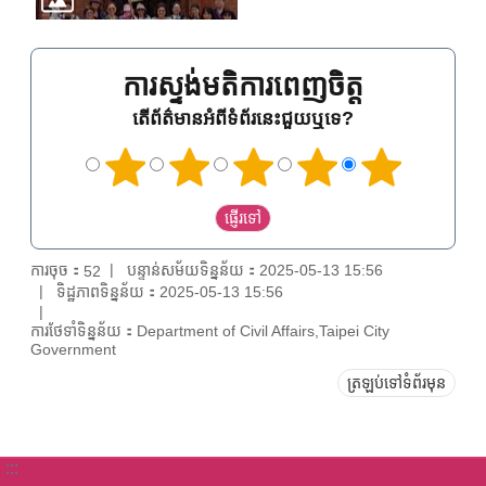
ការស្ទង់មតិការពេញចិត្ត
តើព័ត៌មានអំពីទំព័រនេះជួយឬទេ?
ការចុច：
បន្ទាន់សម័យទិន្នន័យ：2025-05-13 15:56
52
ទិដ្ឋភាពទិន្នន័យ：2025-05-13 15:56
ការថែទាំទិន្នន័យ：Department of Civil Affairs,Taipei City
Government
ត្រឡប់ទៅទំព័រមុន
:::