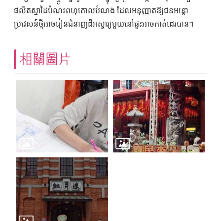
ផលិតស្នាដៃបំណះពហុគោលបំណង ដែលអនុញ្ញាតឱ្យជនអន្តោ
ប្រវេសន៍ថ្មីអាចរៀនជំនាញដ៏អស្ចារ្យមួយនៅផ្ទះអាចកាត់ដេរបាន។
相關圖片