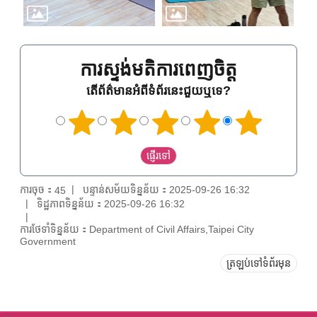
ការស្ទង់មតិការពេញចិត្ត
តើព័ត៌មានអំពីទំព័រនេះជួយឬទេ?
ការចុច：
បន្ទាន់សម័យទិន្នន័យ：2025-09-26 16:32
45
ទិដ្ឋភាពទិន្នន័យ：2025-09-26 16:32
ការថែទាំទិន្នន័យ：Department of Civil Affairs,Taipei City
Government
ត្រឡប់ទៅទំព័រមុន