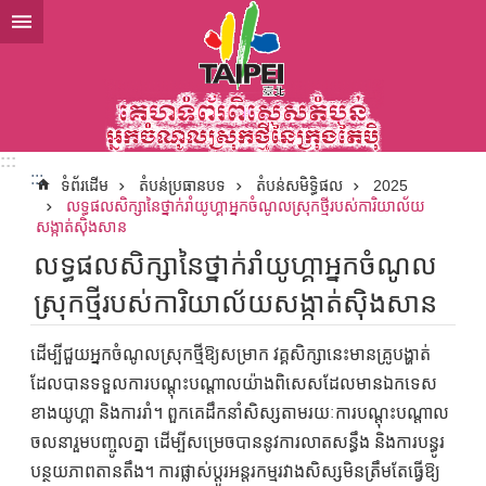
ទៅកាន់មាតិកាប្លុកមាតិកាសំខាន់
:::
:::
ទំព័រដើម
តំបន់ប្រធានបទ
តំបន់សមិទ្ធិផល
2025
លទ្ធផលសិក្សានៃថ្នាក់រាំយូហ្គាអ្នកចំណូលស្រុកថ្មីរបស់ការិយាល័យ
សង្កាត់ស៊ិងសាន
លទ្ធផលសិក្សានៃថ្នាក់រាំយូហ្គាអ្នកចំណូល
ស្រុកថ្មីរបស់ការិយាល័យសង្កាត់ស៊ិងសាន
ដើម្បីជួយអ្នកចំណូលស្រុកថ្មីឱ្យសម្រាក វគ្គសិក្សានេះមានគ្រូបង្ហាត់
ដែលបានទទួលការបណ្តុះបណ្តាលយ៉ាងពិសេសដែលមានឯកទេស
ខាងយូហ្គា និងការរាំ។ ពួកគេដឹកនាំសិស្សតាមរយៈការបណ្តុះបណ្តាល
ចលនារួមបញ្ចូលគ្នា ដើម្បីសម្រេចបាននូវការលាតសន្ធឹង និងការបន្ធូរ
បន្ថយភាពតានតឹង។ ការផ្លាស់ប្តូរអន្តរកម្មរវាងសិស្សមិនត្រឹមតែធ្វើឱ្យ