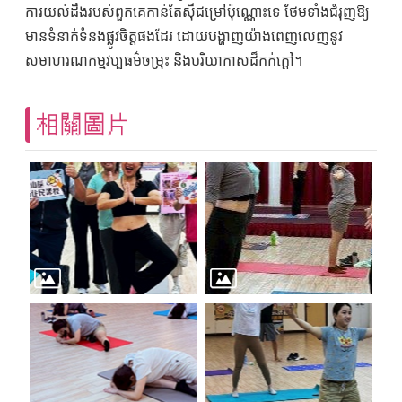
ការយល់ដឹងរបស់ពួកគេកាន់តែស៊ីជម្រៅប៉ុណ្ណោះទេ ថែមទាំងជំរុញឱ្យ
មានទំនាក់ទំនងផ្លូវចិត្តផងដែរ ដោយបង្ហាញយ៉ាងពេញលេញនូវ
សមាហរណកម្មវប្បធម៌ចម្រុះ និងបរិយាកាសដ៏កក់ក្តៅ។
相關圖片