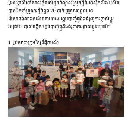
ម៉ុងហ្គោលីនៅសាលថ្មីរបស់អ្នកចំណូលស្រុកថ្មីតំបន់ស៊ឹកលីង ហើយ
បានដឹកនាំគ្រួសារថ្មីចំនួន 20 នាក់ គ្រួសារទទួលបទ
ពិសោធន៍សាងសង់អាគារលេងហ្គេមបាញ់ធ្នូនិងជំរុញការផ្លាស់ប្តូរ
វប្បធម៌។ បានបង្កើតហ្គេមបាញ់ធ្នូនិងជំរុញការផ្លាស់ប្តូរវប្បធម៌។
1. រូបថតជាក្រុមនៃព្រឹត្តិការណ៍