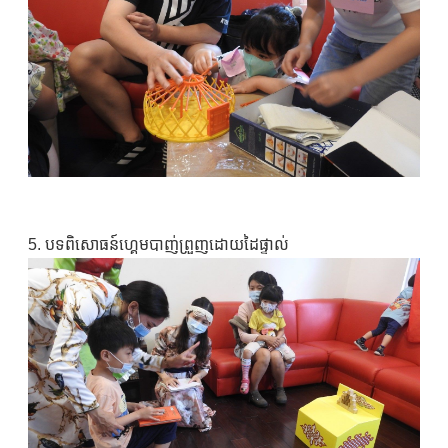
5. បទពិសោធន៍ហ្គេមបាញ់ព្រួញដោយដៃផ្ទាល់