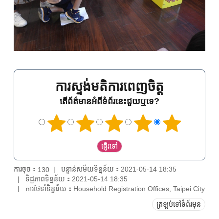
ការស្ទង់មតិការពេញចិត្ត
តើព័ត៌មានអំពីទំព័រនេះជួយឬទេ?
ការចុច：
បន្ទាន់សម័យទិន្នន័យ：2021-05-14 18:35
130
ទិដ្ឋភាពទិន្នន័យ：2021-05-14 18:35
ការថែទាំទិន្នន័យ：Household Registration Offices, Taipei City
ត្រឡប់ទៅទំព័រមុន