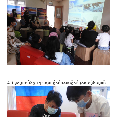
4. ឪពុកម្តាយនិងកូន ៗ ប្រមូលផ្តុំគ្នានៃសាមគ្គីគ្នាច្នៃកាបូបម៉ុងហ្គោលី