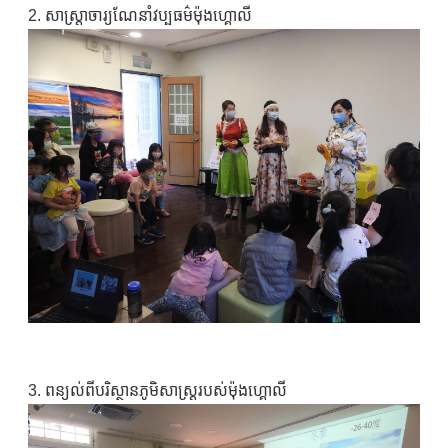
2. សាស្ត្រាចារ្យណែនាំវប្បធម៌ម៉ុងហ្គោលី
3. ពន្យល់ពីបរិស្ថានភូមិសាស្ត្ររបស់ម៉ុងហ្គោលី