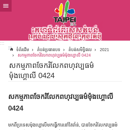
ទៅកាន់មាតិកាប្លុកមាតិកាសំខាន់
:::
:::
ទំព័រដើម
តំបន់ប្រធានបទ
តំបន់សមិទ្ធិផល
2021
សកម្មភាពចែករំលែកពហុវប្បធម៌ម៉ុងហ្គោលី 0424
សកម្មភាពចែករំលែកពហុវប្បធម៌
ម៉ុងហ្គោលី 0424
សកម្មភាពចែករំលែកពហុវប្បធម៌ម៉ុងហ្គោលី
0424
មកពីប្រទេសម៉ុងហ្គោលីមកធ្វើការនៅតៃវ៉ាន់, បានចែករំលែកវប្បធម៌