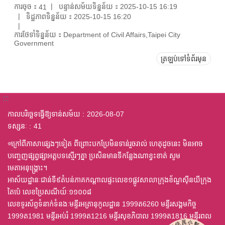
ការចុច：
បន្ទាន់សម័យទិន្នន័យ：2025-10-15 16:19
41
ទិដ្ឋភាពទិន្នន័យ：2025-10-15 16:20
ការថែទាំទិន្នន័យ：Department of Civil Affairs,Taipei City
Government
ត្រឡប់ទៅទំព័រមុន
:::
កាលបរិច្ឆេទធ្វើឱ្យទាន់សម័យ
2026-08-07
ទស្សនៈ
41
◎ក្រៅពីភាសាផ្សេងៗទៀត ពីព្រោះបកប្រែមិនទាន់រួចរាល់ ហេតុដូចនេះ មិនអាច
បញ្ចេញផ្សព្វផ្សាអត្តបទស្មើរៗគ្នា ប្រសិនមានទីកន្លែងណាខ្វះខាត់ សូម
មេតាអនុង្គ្រោះ។
អាស័យដ្ឋានៈជាន់ទី៩តំបន់ភាគកណ្តាលផ្ទះលេខ១ផ្លូវសាលាក្រុងខ័ណ្ឌស៊ីនយីក្រុង
តៃប៉េ លេខប្រៃសណីយ៍ៈ១១០០៨
លេខទូរស័ព្ទទំនាក់ទំនងៈមន្ទីរអត្រានុកូលដ្ឋាន 1999ត6260 មន្ទីរសង្គមកិច្ច
1999ត1981 មន្ទីរអប់រំ 1999ត1216 មន្ទីរសុខភិបាល 1999ត1816 មន្ទីរពល