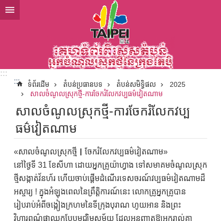
ទៅកាន់មាតិកាប្លុកមាតិកាសំខាន់
:::
:::
ទំព័រដើម
តំបន់ប្រធានបទ
តំបន់សមិទ្ធិផល
2025
សាលចំណូលស្រុកថ្មី-ការចែករំលែកវប្បធម៌វៀតណាម
សាលចំណូលស្រុកថ្មី-ការចែករំលែកវប្ប
ធម៌វៀតណាម
«សាលចំណូលស្រុកថ្មី｜ចែករំលែកវប្បធម៌វៀតណាម»
នៅថ្ងៃទី 31 ខែសីហា ដោយអ្នកគ្រូយ៉ាហ្វាង ទៅសមាគមចំណូលស្រុក
ថ្មីសង្កាត់វ័នហ័រ ហើយចាប់ផ្តើមដំណើរទេសចរណ៍វប្បធម៌វៀតណាមដ៏
អស្ចារ្យ ! ក្នុងអំឡុងពេលនៃព្រឹត្តិការណ៍នេះ លោកគ្រូអ្នកគ្រូបាន
រៀបរាប់អំពីចង្កៀងក្រហមនៃទីក្រុងបុរាណ ហូយអាន និងព្រះ
វិហារពណ៌ផ្កាឈូកបែបមជ្ឈិមសម័យ ដែលអនុញ្ញាតឱ្យអ្នករាល់គ្នា