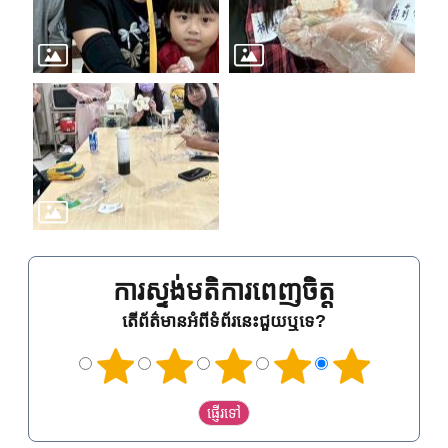
ការស្ទង់មតិការពេញចិត្ត
តើព័ត៌មានអំពីទំព័រនេះជួយឬទេ?