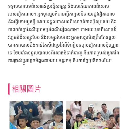
ទទួលបានបទពិសោធន៍ប្រវត្តិសាស្ត្រ និងសោភ័ណភាពពិសេស
របស់វៀតណាម។ អ្នកចូលរួមក៏បានធ្វើកន្ទេលនិទាឃរដូវវៀតណាម
និងធ្វើគោមឫស្សី ដោយទទួលបានបទពិសោធន៍ភាពប៉ិនប្រសប់ និង
ភាពកក់ក្ដៅនៃសិប្បកម្មប្រពៃណីវៀតណាម។ តាមរយៈបទពិសោធន៍
វប្បធម៌ដ៏សម្បូរបែប និងសម្បូរបែបនេះ អ្នកចូលរួមមិនត្រឹមតែទទួល
បានការយល់ដឹងកាន់តែស៊ីជម្រៅអំពីទំនៀមទម្លាប់វៀតណាមប៉ុណ្ណោះ
ទេ ថែមទាំងទទួលបានបទពិសោធន៍ទាក់ទាញ និងភាពស្រស់ស្អាតនៃ
ការផ្លាស់ប្តូរវប្បធម៌ឆ្លងតាមរយៈអន្តរកម្ម និងការច្នៃប្រឌិតផងដែរ។
相關圖片