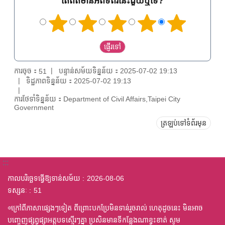
តើព័ត៌មានអំពីទំព័រនេះជួយឬទេ?
ការចុច：
បន្ទាន់សម័យទិន្នន័យ：2025-07-02 19:13
51
ទិដ្ឋភាពទិន្នន័យ：2025-07-02 19:13
ការថែទាំទិន្នន័យ：Department of Civil Affairs,Taipei City
Government
ត្រឡប់ទៅទំព័រមុន
:::
កាលបរិច្ឆេទធ្វើឱ្យទាន់សម័យ
2026-08-06
ទស្សនៈ
51
◎ក្រៅពីភាសាផ្សេងៗទៀត ពីព្រោះបកប្រែមិនទាន់រួចរាល់ ហេតុដូចនេះ មិនអាច
បញ្ចេញផ្សព្វផ្សាអត្តបទស្មើរៗគ្នា ប្រសិនមានទីកន្លែងណាខ្វះខាត់ សូម