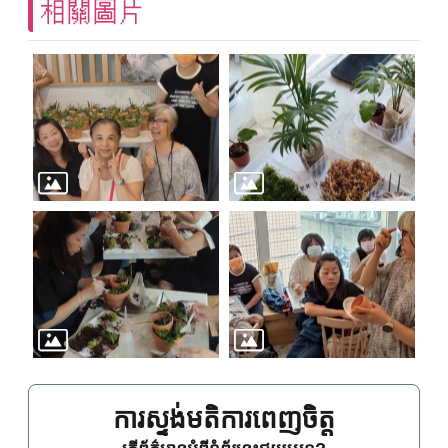
相關圖片
ការស្ទង់មតិការពេញចិត្ត