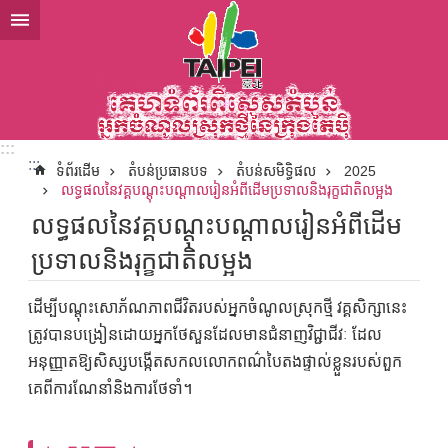
ទៅកាន់មាតិកាប្លុកមាតិកាសំខាន់
:::
:::
ទំព័រដើម
តំបន់ប្រធានបទ
តំបន់សមិទ្ធិផល
2025
លទ្ធផលនៃវគ្គបណ្ដុះបណ្ដាលរៀនអំពីដើមប្រទាលនិងរុក្ខជាតិលម្អង
លទ្ធផលនៃវគ្គបណ្ដុះបណ្ដាលរៀនអំពីដើម
ប្រទាលនិងរុក្ខជាតិលម្អង
ដើម្បីបណ្តុះសោភ័ណភាពជីវិតរបស់អ្នកចំណូលស្រុកថ្មី វគ្គសិក្សានេះ
ត្រូវបានបង្រៀនដោយអ្នកថែសួនដែលមានជំនាញវិជ្ជាជីវៈ ដែល
អនុញ្ញាតឱ្យសិស្សបង្កើតសកលលោកពណ៌បៃតងផ្ទាល់ខ្លួនរបស់ពួក
គេពីការណែនាំនិងការថែទាំ។